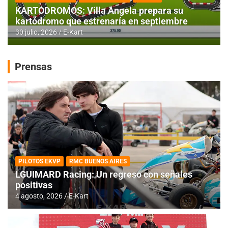
KARTODROMOS: Villa Angela prepara su
kartódromo que estrenaría en septiembre
30 julio, 2026
E-Kart
Prensas
PILOTOS EKVP
RMC BUENOS AIRES
LGUIMARD Racing: Un regreso con señales
positivas
4 agosto, 2026
E-Kart