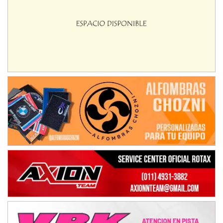
Ciudad de Avellaneda (Asfalto)
Avellaneda (Santa Fe)
SUR SANTAFESINO - F4
José Samuel Sánchez (Tierra)
Rufino (Santa Fe)
TUCUMANO - F5
Juan Navarro (Asfalto)
El Timbó (Tucumán)