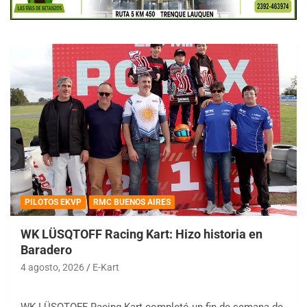
PILOTOS EKVP
RMC BUENOS AIRES
WK LÜSQTOFF Racing Kart: Hizo historia en
Baradero
4 agosto, 2026
E-Kart
WK LÜSQTOFF Racing Kart completó un fin de semana de