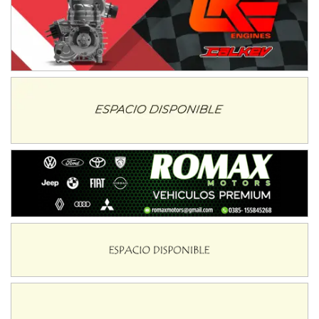
Ramiro Tot (Asfalto)
Baradero (Buenos Aires)
KDO - F6
Ciudad de Trenque Lauquen (Asfalto)
Trenque Lauquen (Buenos Aires)
ENTRERRIANO - F6 (POSTERGADA)
Parque de la Velocidad (Asfalto)
Villaguay (Entre Ríos)
VICTORIENSE - F7
El Cerro (Tierra)
Victoria (Entre Ríos)
PATAGONICO - F6
Moto Club Reginense (Tierra)
Gral. E. Godoy (Río Negro)
CSK - F7
Juventud Unida (Tierra)
Humboldt (Santa Fe)
NORESTE SANTAFESINO - F6