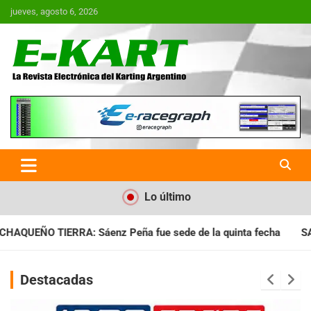
Saltar
jueves, agosto 6, 2026
al
contenido
E-Kart.com.ar | La Revista
Electrónica del Karting en
Argentina
Lo último
ña fue sede de la quinta fecha
SANTIAGUEÑO: Se cumplió con 
Destacadas