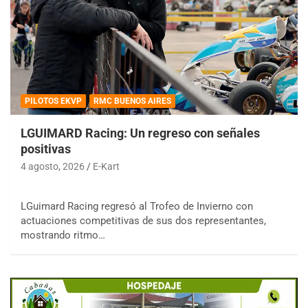
PILOTOS EKVP
RMC BUENOS AIRES
LGUIMARD Racing: Un regreso con señales
positivas
4 agosto, 2026
E-Kart
LGuimard Racing regresó al Trofeo de Invierno con
actuaciones competitivas de sus dos representantes,
mostrando ritmo…