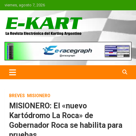
Saltar
viernes, agosto 7, 2026
al
contenido
E-Kart.com.ar | La Revista
Electrónica del Karting en
Argentina
BREVES
MISIONERO
MISIONERO: El «nuevo
Kartódromo La Roca» de
Gobernador Roca se habilita para
pruebas