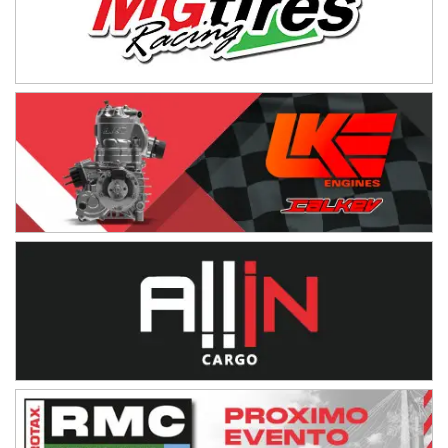
Ciudad de Avellaneda (Asfalto)
Avellaneda (Santa Fe)
SUR SANTAFESINO - F4
José Samuel Sánchez (Tierra)
Rufino (Santa Fe)
TUCUMANO - F5
Juan Navarro (Asfalto)
El Timbó (Tucumán)
COBERTURA ESPECIAL DE E-KART.COM.AR
08/09-AGO
IAME SERIES ARGENTINA 6
Ramiro Tot (Asfalto)
Baradero (Buenos Aires)
KDO - F6
Ciudad de Trenque Lauquen (Asfalto)
Trenque Lauquen (Buenos Aires)
ENTRERRIANO - F6 (POSTERGADA)
Parque de la Velocidad (Asfalto)