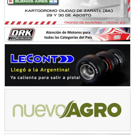
Villaguay (Entre Ríos)
VICTORIENSE - F7
El Cerro (Tierra)
Victoria (Entre Ríos)
PATAGONICO - F6
Moto Club Reginense (Tierra)
Gral. E. Godoy (Río Negro)
CSK - F7
Juventud Unida (Tierra)
Humboldt (Santa Fe)
NORESTE SANTAFESINO - F6
Ciudad de Avellaneda (Asfalto)
Avellaneda (Santa Fe)
SUR SANTAFESINO - F4
José Samuel Sánchez (Tierra)
Rufino (Santa Fe)
TUCUMANO - F5