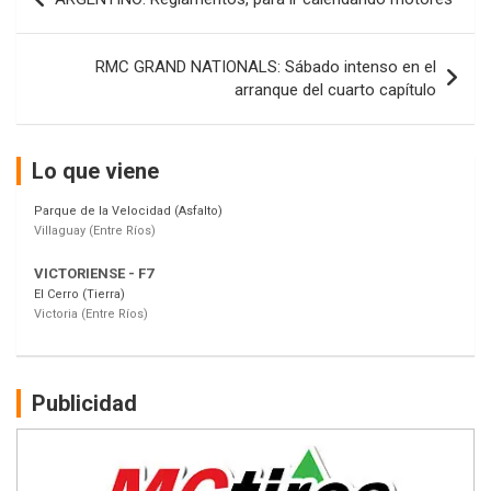
de
Baradero (Buenos Aires)
entradas
KDO - F6
RMC GRAND NATIONALS: Sábado intenso en el
Ciudad de Trenque Lauquen (Asfalto)
arranque del cuarto capítulo
Trenque Lauquen (Buenos Aires)
ENTRERRIANO - F6 (POSTERGADA)
Parque de la Velocidad (Asfalto)
Lo que viene
Villaguay (Entre Ríos)
VICTORIENSE - F7
El Cerro (Tierra)
Victoria (Entre Ríos)
PATAGONICO - F6
Moto Club Reginense (Tierra)
Gral. E. Godoy (Río Negro)
CSK - F7
Publicidad
Juventud Unida (Tierra)
Humboldt (Santa Fe)
NORESTE SANTAFESINO - F6