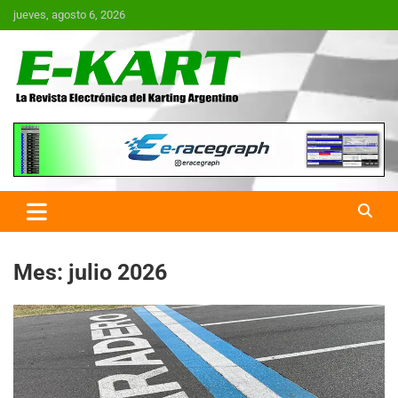
Saltar
jueves, agosto 6, 2026
al
contenido
E-Kart.com.ar | La Revista
Electrónica del Karting en
Argentina
Mes:
julio 2026