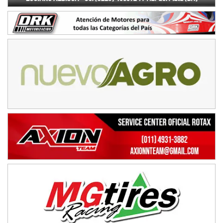
COBERTURA ESPECIAL DE E-KART.COM.AR
08/09-AGO
IAME SERIES ARGENTINA 6
Ramiro Tot (Asfalto)
Baradero (Buenos Aires)
KDO - F6
Ciudad de Trenque Lauquen (Asfalto)
Trenque Lauquen (Buenos Aires)
ENTRERRIANO - F6 (POSTERGADA)
Parque de la Velocidad (Asfalto)
Villaguay (Entre Ríos)
VICTORIENSE - F7
El Cerro (Tierra)
Victoria (Entre Ríos)
PATAGONICO - F6
Moto Club Reginense (Tierra)
Gral. E. Godoy (Río Negro)
CSK - F7