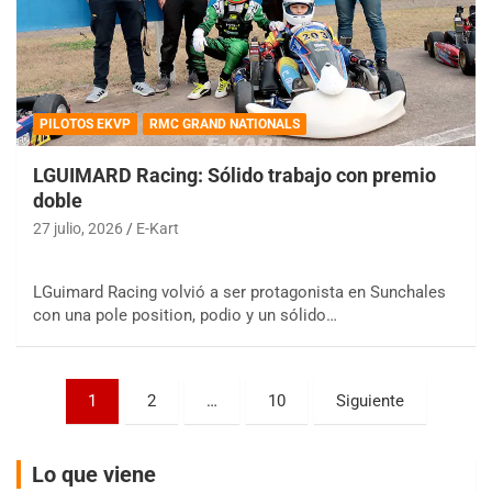
PILOTOS EKVP
RMC GRAND NATIONALS
LGUIMARD Racing: Sólido trabajo con premio
COBERTURA ESPECIAL DE E-KART.COM.AR
doble
08/09-AGO
27 julio, 2026
E-Kart
IAME SERIES ARGENTINA 6
Ramiro Tot (Asfalto)
Baradero (Buenos Aires)
LGuimard Racing volvió a ser protagonista en Sunchales
con una pole position, podio y un sólido…
KDO - F6
Ciudad de Trenque Lauquen (Asfalto)
Trenque Lauquen (Buenos Aires)
Paginación
1
2
…
10
Siguiente
ENTRERRIANO - F6 (POSTERGADA)
de
Parque de la Velocidad (Asfalto)
Villaguay (Entre Ríos)
entradas
Lo que viene