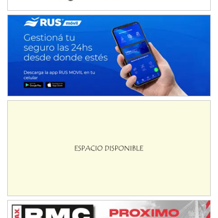
Juventud Unida (Tierra)
Humboldt (Santa Fe)
NORESTE SANTAFESINO - F6
Ciudad de Avellaneda (Asfalto)
Avellaneda (Santa Fe)
SUR SANTAFESINO - F4
José Samuel Sánchez (Tierra)
Rufino (Santa Fe)
TUCUMANO - F5
Juan Navarro (Asfalto)
El Timbó (Tucumán)