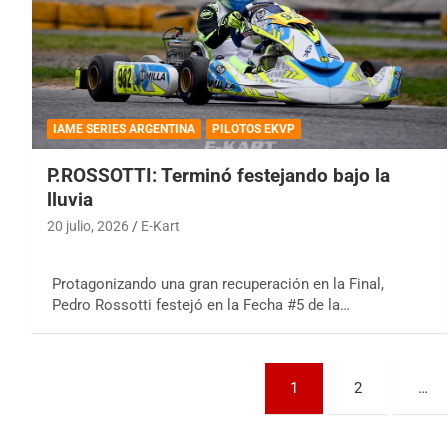
IAME SERIES ARGENTINA
PILOTOS EKVP
P.ROSSOTTI: Terminó festejando bajo la
lluvia
20 julio, 2026
E-Kart
Protagonizando una gran recuperación en la Final,
Pedro Rossotti festejó en la Fecha #5 de la…
Paginación
1
2
…
de