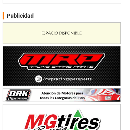
PATAGONICO - F6
Moto Club Reginense (Tierra)
Gral. E. Godoy (Río Negro)
Publicidad
CSK - F7
Juventud Unida (Tierra)
Humboldt (Santa Fe)
NORESTE SANTAFESINO - F6
Ciudad de Avellaneda (Asfalto)
Avellaneda (Santa Fe)
SUR SANTAFESINO - F4
José Samuel Sánchez (Tierra)
Rufino (Santa Fe)
TUCUMANO - F5
Juan Navarro (Asfalto)
El Timbó (Tucumán)
COBERTURA ESPECIAL DE E-KART.COM.AR
08/09-AGO
IAME SERIES ARGENTINA 6