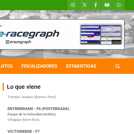
COBERTURA ESPECIAL DE E-KART.COM.AR
08/09-AGO
IAME SERIES ARGENTINA 6
Ramiro Tot (Asfalto)
Baradero (Buenos Aires)
LOTOS
FISCALIZADORES
ESTADISTICAS
KDO - F6
Ciudad de Trenque Lauquen (Asfalto)
Trenque Lauquen (Buenos Aires)
Lo que viene
ENTRERRIANO - F6 (POSTERGADA)
Parque de la Velocidad (Asfalto)
Villaguay (Entre Ríos)
VICTORIENSE - F7
El Cerro (Tierra)
Victoria (Entre Ríos)