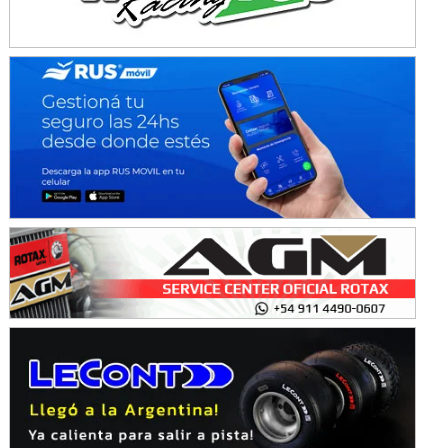
Ramiro Tot (Asfalto)
Baradero (Buenos Aires)
KDO - F6
Ciudad de Trenque Lauquen (Asfalto)
Trenque Lauquen (Buenos Aires)
ENTRERRIANO - F6 (POSTERGADA)
Parque de la Velocidad (Asfalto)
Villaguay (Entre Ríos)
VICTORIENSE - F7
El Cerro (Tierra)
Victoria (Entre Ríos)
PATAGONICO - F6
Moto Club Reginense (Tierra)
Gral. E. Godoy (Río Negro)
CSK - F7
Juventud Unida (Tierra)
Humboldt (Santa Fe)
NORESTE SANTAFESINO - F6