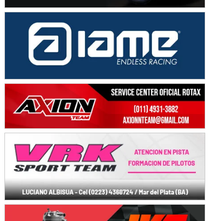
Ciudad de Avellaneda (Asfalto)
Avellaneda (Santa Fe)
SUR SANTAFESINO - F4
José Samuel Sánchez (Tierra)
Rufino (Santa Fe)
TUCUMANO - F5
Juan Navarro (Asfalto)
El Timbó (Tucumán)