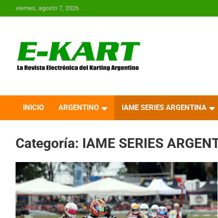
Saltar
viernes, agosto 7, 2026
al
contenido
E-Kart.com.ar | La
Revista Electrónica del
INICIO
ARGENTINO
IAME SERIES ARGENTINA
Karting en Argentina
Categoría:
IAME SERIES ARGEN