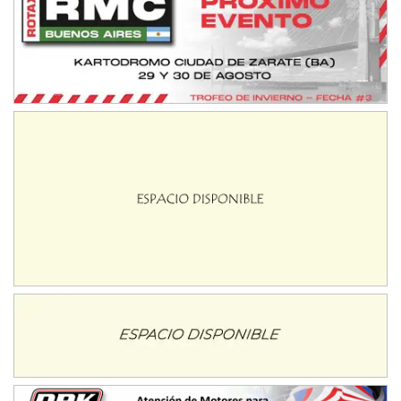
08/09-AGO
IAME SERIES ARGENTINA 6
Ramiro Tot (Asfalto)
Baradero (Buenos Aires)
KDO - F6
Ciudad de Trenque Lauquen (Asfalto)
Trenque Lauquen (Buenos Aires)
ENTRERRIANO - F6 (POSTERGADA)
Parque de la Velocidad (Asfalto)
Villaguay (Entre Ríos)
VICTORIENSE - F7
El Cerro (Tierra)
Victoria (Entre Ríos)
PATAGONICO - F6
Moto Club Reginense (Tierra)
Gral. E. Godoy (Río Negro)
CSK - F7
Juventud Unida (Tierra)