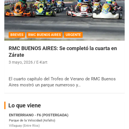
BREVES
RMC BUENOS AIRES
URGENTE
COBERTURA ESPECIAL DE E-KART.COM.AR
RMC BUENOS AIRES: Se completó la cuarta en
08/09-AGO
Zárate
IAME SERIES ARGENTINA 6
3 mayo, 2026
E-Kart
Ramiro Tot (Asfalto)
Baradero (Buenos Aires)
El cuarto capítulo del Trofeo de Verano de RMC Buenos
KDO - F6
Aires mostró un parque numeroso y…
Ciudad de Trenque Lauquen (Asfalto)
Trenque Lauquen (Buenos Aires)
ENTRERRIANO - F6 (POSTERGADA)
Lo que viene
Parque de la Velocidad (Asfalto)
Villaguay (Entre Ríos)
VICTORIENSE - F7