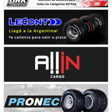
Humboldt (Santa Fe)
NORESTE SANTAFESINO - F6
Ciudad de Avellaneda (Asfalto)
Avellaneda (Santa Fe)
SUR SANTAFESINO - F4
José Samuel Sánchez (Tierra)
Rufino (Santa Fe)
TUCUMANO - F5
Juan Navarro (Asfalto)
El Timbó (Tucumán)