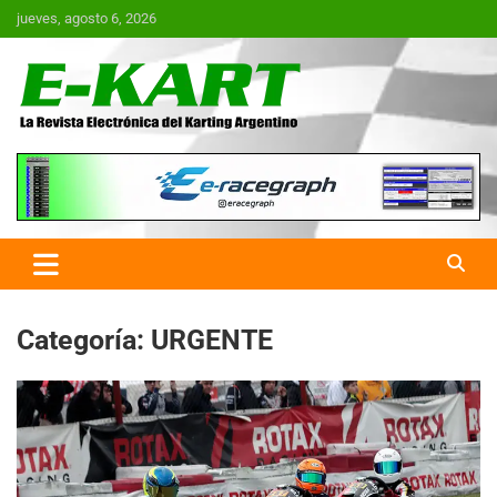
Saltar
jueves, agosto 6, 2026
al
contenido
E-Kart.com.ar | La Revista
Electrónica del Karting en
Argentina
Categoría:
URGENTE