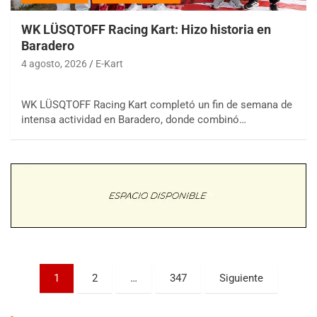
WK LÜSQTOFF Racing Kart: Hizo historia en
Baradero
4 agosto, 2026
E-Kart
COBERTURA ESPECIAL DE E-KART.COM.AR
WK LÜSQTOFF Racing Kart completó un fin de semana de
08/09-AGO
intensa actividad en Baradero, donde combinó…
IAME SERIES ARGENTINA 6
Ramiro Tot (Asfalto)
Baradero (Buenos Aires)
KDO - F6
Ciudad de Trenque Lauquen (Asfalto)
Trenque Lauquen (Buenos Aires)
ENTRERRIANO - F6 (POSTERGADA)
Parque de la Velocidad (Asfalto)
Villaguay (Entre Ríos)
Paginación
1
2
…
347
Siguiente
VICTORIENSE - F7
de
El Cerro (Tierra)
Victoria (Entre Ríos)