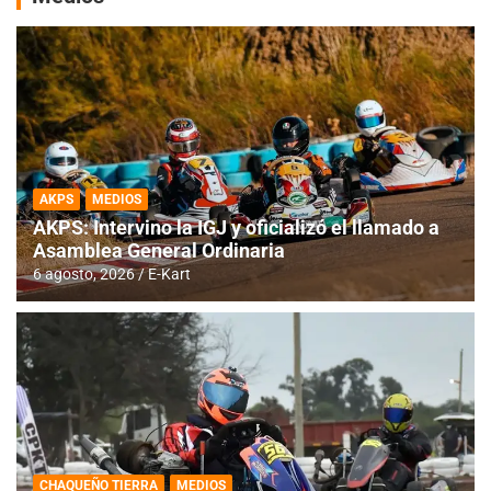
AKPS
MEDIOS
AKPS: Intervino la IGJ y oficializó el llamado a
Asamblea General Ordinaria
6 agosto, 2026
E-Kart
CHAQUEÑO TIERRA
MEDIOS