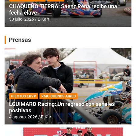
CHAQUEÑO TIERRA: Sáenz Peña recibe una
fecha clave
30 julio, 2026
E-Kart
Prensas
PILOTOS EKVP
RMC BUENOS AIRES
LGUIMARD Racing: Un regreso con señales
positivas
4 agosto, 2026
E-Kart