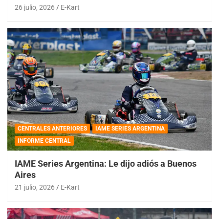
26 julio, 2026
E-Kart
CENTRALES ANTERIORES
IAME SERIES ARGENTINA
INFORME CENTRAL
IAME Series Argentina: Le dijo adiós a Buenos
Aires
21 julio, 2026
E-Kart