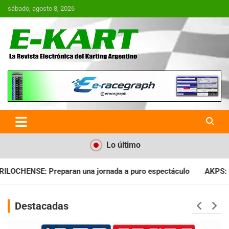
Saltar
sábado, agosto 8, 2026
al
contenido
E-Kart.com.ar | La Revista
Electrónica del Karting en
Argentina
Lo último
ro espectáculo
AKPS: Intervino la IGJ y oficializó el llamado 
Destacadas