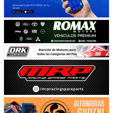
IAME SERIES ARGENTINA 6
Ramiro Tot (Asfalto)
Baradero (Buenos Aires)
KDO - F6
Ciudad de Trenque Lauquen (Asfalto)
Trenque Lauquen (Buenos Aires)
ENTRERRIANO - F6 (POSTERGADA)
Parque de la Velocidad (Asfalto)
Villaguay (Entre Ríos)
VICTORIENSE - F7
El Cerro (Tierra)
Victoria (Entre Ríos)
PATAGONICO - F6
Moto Club Reginense (Tierra)
Gral. E. Godoy (Río Negro)
CSK - F7
Juventud Unida (Tierra)
Humboldt (Santa Fe)