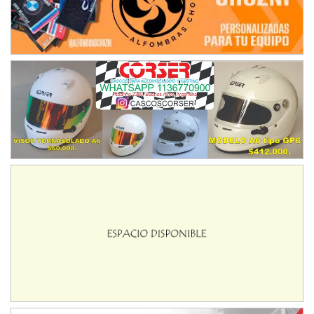
NORESTE SANTAFESINO - F6
Ciudad de Avellaneda (Asfalto)
Avellaneda (Santa Fe)
SUR SANTAFESINO - F4
José Samuel Sánchez (Tierra)
Rufino (Santa Fe)
TUCUMANO - F5
Juan Navarro (Asfalto)
El Timbó (Tucumán)