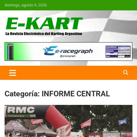
Saltar
domingo, agosto 9, 2026
al
contenido
E-Kart.com.ar | La Revista
Electrónica del Karting en
Argentina
Categoría:
INFORME CENTRAL