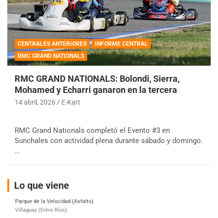
CENTRALES ANTERIORES
INFORME CENTRAL
RMC GRAND NATIONALS
COBERTURA ESPECIAL DE E-KART.COM.AR
08/09-AGO
RMC GRAND NATIONALS: Bolondi, Sierra,
IAME SERIES ARGENTINA 6
Mohamed y Echarri ganaron en la tercera
Ramiro Tot (Asfalto)
14 abril, 2026
E-Kart
Baradero (Buenos Aires)
KDO - F6
RMC Grand Nationals completó el Evento #3 en
Ciudad de Trenque Lauquen (Asfalto)
Sunchales con actividad plena durante sábado y domingo.
Trenque Lauquen (Buenos Aires)
…
ENTRERRIANO - F6 (POSTERGADA)
Parque de la Velocidad (Asfalto)
Villaguay (Entre Ríos)
Lo que viene
VICTORIENSE - F7
El Cerro (Tierra)
Victoria (Entre Ríos)