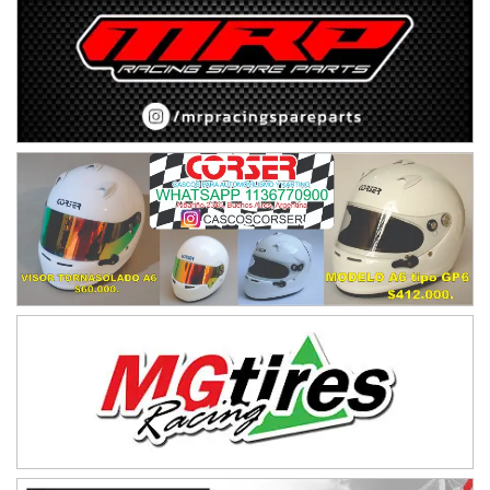
IAME SERIES ARGENTINA 6
Ramiro Tot (Asfalto)
Baradero (Buenos Aires)
KDO - F6
Ciudad de Trenque Lauquen (Asfalto)
Trenque Lauquen (Buenos Aires)
ENTRERRIANO - F6 (POSTERGADA)
Parque de la Velocidad (Asfalto)
Villaguay (Entre Ríos)
VICTORIENSE - F7
El Cerro (Tierra)
Victoria (Entre Ríos)
PATAGONICO - F6
Moto Club Reginense (Tierra)
Gral. E. Godoy (Río Negro)
CSK - F7
Juventud Unida (Tierra)
Humboldt (Santa Fe)