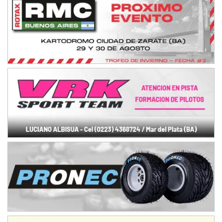
NORESTE SANTAFESINO - F6
Ciudad de Avellaneda (Asfalto)
Avellaneda (Santa Fe)
SUR SANTAFESINO - F4
José Samuel Sánchez (Tierra)
Rufino (Santa Fe)
TUCUMANO - F5
Juan Navarro (Asfalto)
El Timbó (Tucumán)