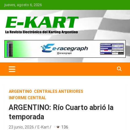
Saltar
jueves, agosto 6, 2026
al
contenido
E-Kart.com.ar | La Revista
Electrónica del Karting en
Argentina
ARGENTINO
CENTRALES ANTERIORES
INFORME CENTRAL
ARGENTINO: Río Cuarto abrió la
temporada
23 junio, 2026
E-Kart
·
136