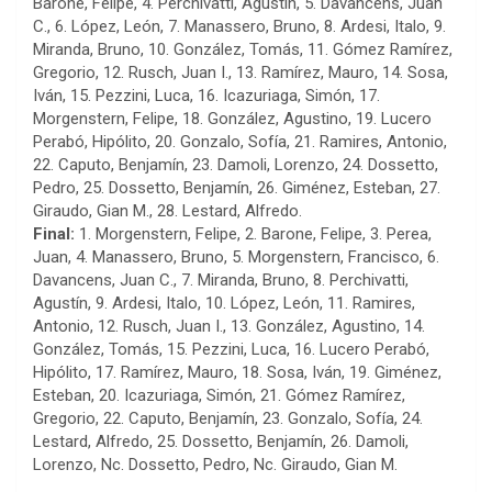
Barone, Felipe, 4. Perchivatti, Agustín, 5. Davancens, Juan
C., 6. López, León, 7. Manassero, Bruno, 8. Ardesi, Italo, 9.
Miranda, Bruno, 10. González, Tomás, 11. Gómez Ramírez,
Gregorio, 12. Rusch, Juan I., 13. Ramírez, Mauro, 14. Sosa,
Iván, 15. Pezzini, Luca, 16. Icazuriaga, Simón, 17.
Morgenstern, Felipe, 18. González, Agustino, 19. Lucero
Perabó, Hipólito, 20. Gonzalo, Sofía, 21. Ramires, Antonio,
22. Caputo, Benjamín, 23. Damoli, Lorenzo, 24. Dossetto,
Pedro, 25. Dossetto, Benjamín, 26. Giménez, Esteban, 27.
Giraudo, Gian M., 28. Lestard, Alfredo.
Final:
1. Morgenstern, Felipe, 2. Barone, Felipe, 3. Perea,
Juan, 4. Manassero, Bruno, 5. Morgenstern, Francisco, 6.
Davancens, Juan C., 7. Miranda, Bruno, 8. Perchivatti,
Agustín, 9. Ardesi, Italo, 10. López, León, 11. Ramires,
Antonio, 12. Rusch, Juan I., 13. González, Agustino, 14.
González, Tomás, 15. Pezzini, Luca, 16. Lucero Perabó,
Hipólito, 17. Ramírez, Mauro, 18. Sosa, Iván, 19. Giménez,
Esteban, 20. Icazuriaga, Simón, 21. Gómez Ramírez,
Gregorio, 22. Caputo, Benjamín, 23. Gonzalo, Sofía, 24.
Lestard, Alfredo, 25. Dossetto, Benjamín, 26. Damoli,
Lorenzo, Nc. Dossetto, Pedro, Nc. Giraudo, Gian M.