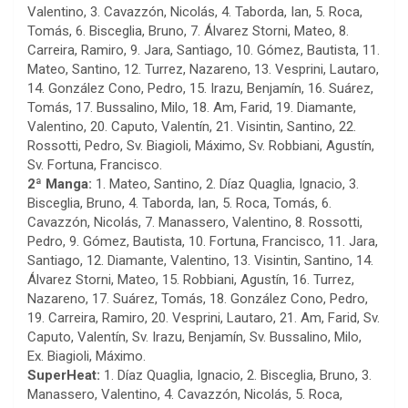
Valentino, 3. Cavazzón, Nicolás, 4. Taborda, Ian, 5. Roca,
Tomás, 6. Bisceglia, Bruno, 7. Álvarez Storni, Mateo, 8.
Carreira, Ramiro, 9. Jara, Santiago, 10. Gómez, Bautista, 11.
Mateo, Santino, 12. Turrez, Nazareno, 13. Vesprini, Lautaro,
14. González Cono, Pedro, 15. Irazu, Benjamín, 16. Suárez,
Tomás, 17. Bussalino, Milo, 18. Am, Farid, 19. Diamante,
Valentino, 20. Caputo, Valentín, 21. Visintin, Santino, 22.
Rossotti, Pedro, Sv. Biagioli, Máximo, Sv. Robbiani, Agustín,
Sv. Fortuna, Francisco.
2ª Manga:
1. Mateo, Santino, 2. Díaz Quaglia, Ignacio, 3.
Bisceglia, Bruno, 4. Taborda, Ian, 5. Roca, Tomás, 6.
Cavazzón, Nicolás, 7. Manassero, Valentino, 8. Rossotti,
Pedro, 9. Gómez, Bautista, 10. Fortuna, Francisco, 11. Jara,
Santiago, 12. Diamante, Valentino, 13. Visintin, Santino, 14.
Álvarez Storni, Mateo, 15. Robbiani, Agustín, 16. Turrez,
Nazareno, 17. Suárez, Tomás, 18. González Cono, Pedro,
19. Carreira, Ramiro, 20. Vesprini, Lautaro, 21. Am, Farid, Sv.
Caputo, Valentín, Sv. Irazu, Benjamín, Sv. Bussalino, Milo,
Ex. Biagioli, Máximo.
SuperHeat:
1. Díaz Quaglia, Ignacio, 2. Bisceglia, Bruno, 3.
Manassero, Valentino, 4. Cavazzón, Nicolás, 5. Roca,