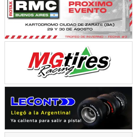
NORESTE SANTAFESINO - F6
Ciudad de Avellaneda (Asfalto)
Avellaneda (Santa Fe)
SUR SANTAFESINO - F4
José Samuel Sánchez (Tierra)
Rufino (Santa Fe)
TUCUMANO - F5
Juan Navarro (Asfalto)
El Timbó (Tucumán)