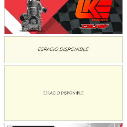
IAME SERIES ARGENTINA 6
Ramiro Tot (Asfalto)
Baradero (Buenos Aires)
KDO - F6
Ciudad de Trenque Lauquen (Asfalto)
Trenque Lauquen (Buenos Aires)
ENTRERRIANO - F6 (POSTERGADA)
Parque de la Velocidad (Asfalto)
Villaguay (Entre Ríos)
VICTORIENSE - F7
El Cerro (Tierra)
Victoria (Entre Ríos)
PATAGONICO - F6
Moto Club Reginense (Tierra)
Gral. E. Godoy (Río Negro)
CSK - F7
Juventud Unida (Tierra)
Humboldt (Santa Fe)