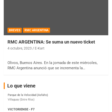
COBERTURA ESPECIAL DE E-KART.COM.AR
BREVES
RMC ARGENTINA
08/09-AGO
RMC ARGENTINA: Se suma un nuevo ticket
IAME SERIES ARGENTINA 6
Ramiro Tot (Asfalto)
4 octubre, 2023
E-Kart
Baradero (Buenos Aires)
KDO - F6
Olivos, Buenos Aires. En la jornada de este miércoles,
Ciudad de Trenque Lauquen (Asfalto)
RMC Argentina anunció que se incrementa la…
Trenque Lauquen (Buenos Aires)
ENTRERRIANO - F6 (POSTERGADA)
Lo que viene
Parque de la Velocidad (Asfalto)
Villaguay (Entre Ríos)
VICTORIENSE - F7
El Cerro (Tierra)
Victoria (Entre Ríos)