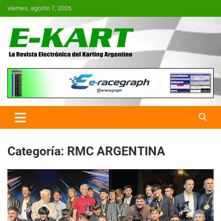
Saltar
viernes, agosto 7, 2026
al
contenido
E-Kart.com.ar | La Revista
Electrónica del Karting en
Argentina
Categoría:
RMC ARGENTINA