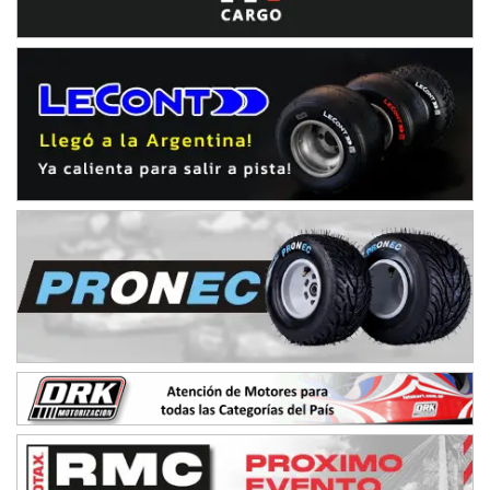
Ciudad de Avellaneda (Asfalto)
Avellaneda (Santa Fe)
SUR SANTAFESINO - F4
José Samuel Sánchez (Tierra)
Rufino (Santa Fe)
TUCUMANO - F5
Juan Navarro (Asfalto)
El Timbó (Tucumán)