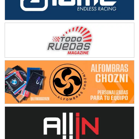
Baradero (Buenos Aires)
KDO - F6
Ciudad de Trenque Lauquen (Asfalto)
Trenque Lauquen (Buenos Aires)
ENTRERRIANO - F6 (POSTERGADA)
Parque de la Velocidad (Asfalto)
Villaguay (Entre Ríos)
VICTORIENSE - F7
El Cerro (Tierra)
Victoria (Entre Ríos)
PATAGONICO - F6
Moto Club Reginense (Tierra)
Gral. E. Godoy (Río Negro)
CSK - F7
Juventud Unida (Tierra)
Humboldt (Santa Fe)
NORESTE SANTAFESINO - F6