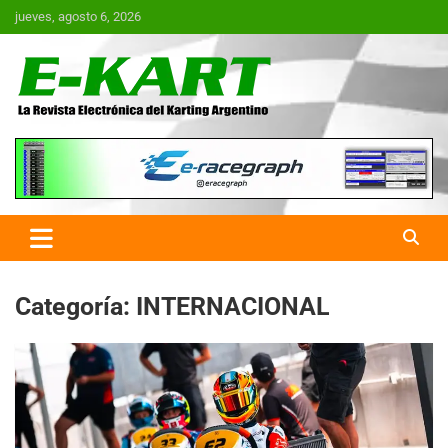
Saltar
jueves, agosto 6, 2026
al
contenido
E-Kart.com.ar | La Revista
Electrónica del Karting en
Argentina
Categoría:
INTERNACIONAL