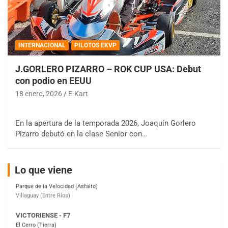
COBERTURA ESPECIAL DE E-KART.COM.AR
INTERNACIONAL
PILOTOS EKVP
08/09-AGO
IAME SERIES ARGENTINA 6
J.GORLERO PIZARRO – ROK CUP USA: Debut
Ramiro Tot (Asfalto)
con podio en EEUU
Baradero (Buenos Aires)
18 enero, 2026
E-Kart
KDO - F6
Ciudad de Trenque Lauquen (Asfalto)
En la apertura de la temporada 2026, Joaquín Gorlero
Trenque Lauquen (Buenos Aires)
Pizarro debutó en la clase Senior con…
ENTRERRIANO - F6 (POSTERGADA)
Parque de la Velocidad (Asfalto)
Villaguay (Entre Ríos)
Lo que viene
VICTORIENSE - F7
El Cerro (Tierra)
Victoria (Entre Ríos)
PATAGONICO - F6