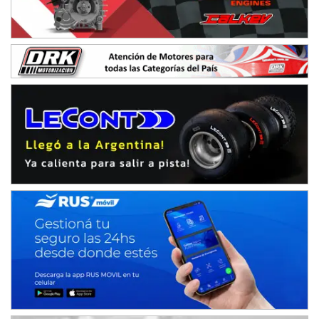
PATAGONICO - F6
Moto Club Reginense (Tierra)
Gral. E. Godoy (Río Negro)
CSK - F7
Juventud Unida (Tierra)
Humboldt (Santa Fe)
NORESTE SANTAFESINO - F6
Ciudad de Avellaneda (Asfalto)
Avellaneda (Santa Fe)
SUR SANTAFESINO - F4
José Samuel Sánchez (Tierra)
Rufino (Santa Fe)
TUCUMANO - F5
Juan Navarro (Asfalto)
El Timbó (Tucumán)