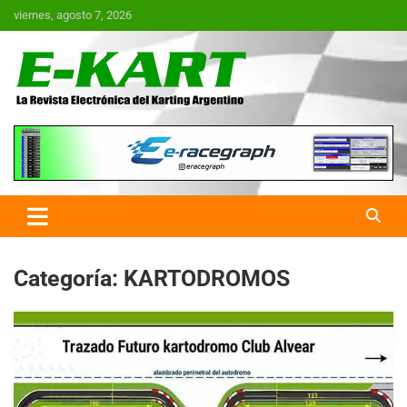
Saltar
viernes, agosto 7, 2026
al
contenido
E-Kart.com.ar | La Revista
Electrónica del Karting en
Argentina
Categoría:
KARTODROMOS