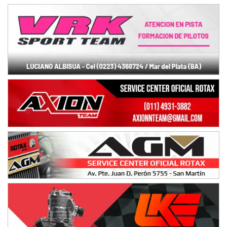
TUCUMANO - F5
Juan Navarro (Asfalto)
El Timbó (Tucumán)
COBERTURA ESPECIAL DE E-KART.COM.AR
08/09-AGO
IAME SERIES ARGENTINA 6
Ramiro Tot (Asfalto)
Baradero (Buenos Aires)
KDO - F6
Ciudad de Trenque Lauquen (Asfalto)
Trenque Lauquen (Buenos Aires)
ENTRERRIANO - F6 (POSTERGADA)
Parque de la Velocidad (Asfalto)
Villaguay (Entre Ríos)
VICTORIENSE - F7
El Cerro (Tierra)
Victoria (Entre Ríos)