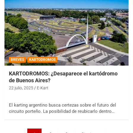
BREVES
KARTODROMOS
KARTODROMOS: ¿Desaparece el kartódromo
COBERTURA ESPECIAL DE E-KART.COM.AR
de Buenos Aires?
08/09-AGO
22 julio, 2025
E-Kart
IAME SERIES ARGENTINA 6
Ramiro Tot (Asfalto)
Baradero (Buenos Aires)
El karting argentino busca certezas sobre el futuro del
circuito porteño. La posibilidad de reubicarlo dentro…
KDO - F6
Ciudad de Trenque Lauquen (Asfalto)
Trenque Lauquen (Buenos Aires)
Paginación