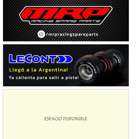
Ciudad de Avellaneda (Asfalto)
Avellaneda (Santa Fe)
SUR SANTAFESINO - F4
José Samuel Sánchez (Tierra)
Rufino (Santa Fe)
TUCUMANO - F5
Juan Navarro (Asfalto)
El Timbó (Tucumán)