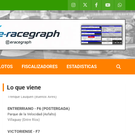
COBERTURA ESPECIAL DE E-KART.COM.AR
08/09-AGO
IAME SERIES ARGENTINA 6
Ramiro Tot (Asfalto)
Baradero (Buenos Aires)
KDO - F6
LOTOS
FISCALIZADORES
ESTADISTICAS
Ciudad de Trenque Lauquen (Asfalto)
Trenque Lauquen (Buenos Aires)
Lo que viene
ENTRERRIANO - F6 (POSTERGADA)
Parque de la Velocidad (Asfalto)
Villaguay (Entre Ríos)
VICTORIENSE - F7
El Cerro (Tierra)
Victoria (Entre Ríos)
PATAGONICO - F6