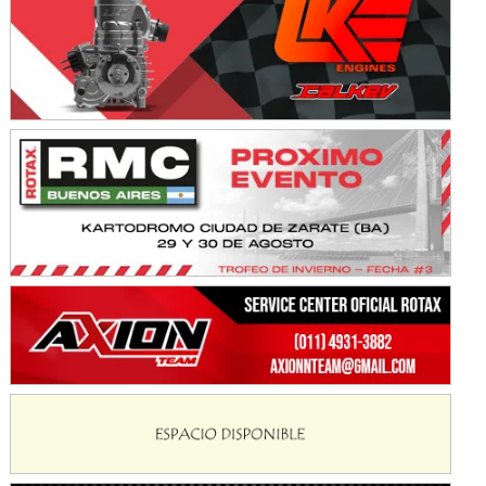
Ramiro Tot (Asfalto)
Baradero (Buenos Aires)
KDO - F6
Ciudad de Trenque Lauquen (Asfalto)
Trenque Lauquen (Buenos Aires)
ENTRERRIANO - F6 (POSTERGADA)
Parque de la Velocidad (Asfalto)
Villaguay (Entre Ríos)
VICTORIENSE - F7
El Cerro (Tierra)
Victoria (Entre Ríos)
PATAGONICO - F6
Moto Club Reginense (Tierra)
Gral. E. Godoy (Río Negro)
CSK - F7
Juventud Unida (Tierra)
Humboldt (Santa Fe)
NORESTE SANTAFESINO - F6