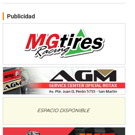
Moto Club Reginense (Tierra)
Gral. E. Godoy (Río Negro)
Publicidad
CSK - F7
Juventud Unida (Tierra)
Humboldt (Santa Fe)
NORESTE SANTAFESINO - F6
Ciudad de Avellaneda (Asfalto)
Avellaneda (Santa Fe)
SUR SANTAFESINO - F4
José Samuel Sánchez (Tierra)
Rufino (Santa Fe)
TUCUMANO - F5
Juan Navarro (Asfalto)
El Timbó (Tucumán)
COBERTURA ESPECIAL DE E-KART.COM.AR
08/09-AGO
IAME SERIES ARGENTINA 6