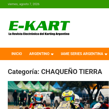
Saltar
viernes, agosto 7, 2026
al
contenido
E-Kart.com.ar | La
Revista Electrónica del
INICIO
ARGENTINO
IAME SERIES ARGENTINA
Karting en Argentina
Categoría:
CHAQUEÑO TIERRA