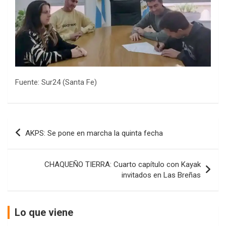
Fuente: Sur24 (Santa Fe)
COBERTURA ESPECIAL DE E-KART.COM.AR
08/09-AGO
Navegación
IAME SERIES ARGENTINA 6
AKPS: Se pone en marcha la quinta fecha
de
Ramiro Tot (Asfalto)
Baradero (Buenos Aires)
entradas
CHAQUEÑO TIERRA: Cuarto capítulo con Kayak
KDO - F6
invitados en Las Breñas
Ciudad de Trenque Lauquen (Asfalto)
Trenque Lauquen (Buenos Aires)
ENTRERRIANO - F6 (POSTERGADA)
Lo que viene
Parque de la Velocidad (Asfalto)
Villaguay (Entre Ríos)