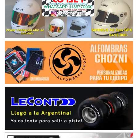
El Timbó (Tucumán)
COBERTURA ESPECIAL DE E-KART.COM.AR
08/09-AGO
IAME SERIES ARGENTINA 6
Ramiro Tot (Asfalto)
Baradero (Buenos Aires)
KDO - F6
Ciudad de Trenque Lauquen (Asfalto)
Trenque Lauquen (Buenos Aires)
ENTRERRIANO - F6 (POSTERGADA)
Parque de la Velocidad (Asfalto)
Villaguay (Entre Ríos)
VICTORIENSE - F7
El Cerro (Tierra)
Victoria (Entre Ríos)
PATAGONICO - F6
Moto Club Reginense (Tierra)
Gral. E. Godoy (Río Negro)