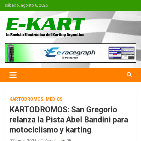
Saltar
sábado, agosto 8, 2026
al
contenido
E-Kart.com.ar | La Revista
Electrónica del Karting en
Argentina
KARTODROMOS
MEDIOS
KARTODROMOS: San Gregorio
relanza la Pista Abel Bandini para
motociclismo y karting