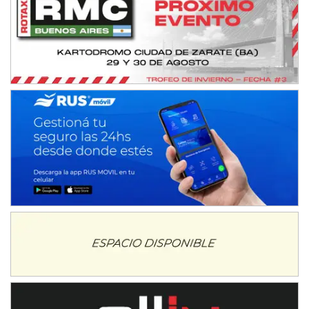
CSK - F7
Juventud Unida (Tierra)
Humboldt (Santa Fe)
NORESTE SANTAFESINO - F6
Ciudad de Avellaneda (Asfalto)
Avellaneda (Santa Fe)
SUR SANTAFESINO - F4
José Samuel Sánchez (Tierra)
Rufino (Santa Fe)
TUCUMANO - F5
Juan Navarro (Asfalto)
El Timbó (Tucumán)