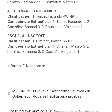
Bellatto, Esteban 27, 3. González, Marcos 21.
4T 150 VARILLERO SENIOR
Clasificación:
1. Turpín, Facundo 49.149
Campeonato Extraoficial:
1. Turpín, Facundo 5, 2.
González, Samuel 3, 3. Roubineau, Valentina 1.
ESCUELA LUSQTOFF
Clasificación:
1. Ciminari, Mateo 55.108
Campeonato Extraoficial:
1. Ciminari, Mateo 5, 2.
Ramírez, Feliciano 3, 3. Castaño, Benjamín 1.
Informó: E-Kart.com.ar
COBERTURA ESPECIAL DE E-KART.COM.AR
08/09-AGO
Navegación
MISIONERO: El «nuevo Kartódromo La Roca» de
de
IAME SERIES ARGENTINA 6
Gobernador Roca se habilita para pruebas
Ramiro Tot (Asfalto)
entradas
Baradero (Buenos Aires)