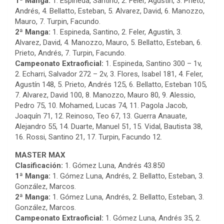
1ª Manga:
1. Espineda, Santino, 2. Feler, Agustín, 3. Prieto,
Andrés, 4. Bellatto, Esteban, 5. Alvarez, David, 6. Manozzo,
Mauro, 7. Turpin, Facundo.
2ª Manga:
1. Espineda, Santino, 2. Feler, Agustín, 3.
Alvarez, David, 4. Manozzo, Mauro, 5. Bellatto, Esteban, 6.
Prieto, Andrés, 7. Turpin, Facundo.
Campeonato Extraoficial:
1. Espineda, Santino 300 – 1v,
2. Echarri, Salvador 272 – 2v, 3. Flores, Isabel 181, 4. Feler,
Agustín 148, 5. Prieto, Andrés 125, 6. Bellatto, Esteban 105,
7. Alvarez, David 100, 8. Manozzo, Mauro 80, 9. Alessio,
Pedro 75, 10. Mohamed, Lucas 74, 11. Pagola Jacob,
Joaquín 71, 12. Reinoso, Teo 67, 13. Guerra Anauate,
Alejandro 55, 14. Duarte, Manuel 51, 15. Vidal, Bautista 38,
16. Rossi, Santino 21, 17. Turpin, Facundo 12.
MASTER MAX
Clasificación:
1. Gómez Luna, Andrés 43.850
1ª Manga:
1. Gómez Luna, Andrés, 2. Bellatto, Esteban, 3.
González, Marcos.
2ª Manga:
1. Gómez Luna, Andrés, 2. Bellatto, Esteban, 3.
González, Marcos.
Campeonato Extraoficial:
1. Gómez Luna, Andrés 35, 2.