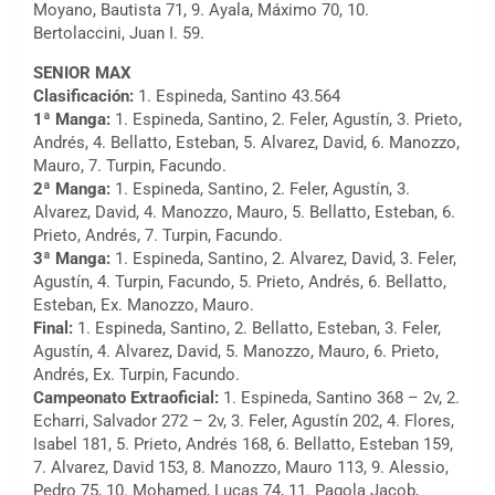
Moyano, Bautista 71, 9. Ayala, Máximo 70, 10.
Bertolaccini, Juan I. 59.
SENIOR MAX
Clasificación:
1. Espineda, Santino 43.564
1ª Manga:
1. Espineda, Santino, 2. Feler, Agustín, 3. Prieto,
Andrés, 4. Bellatto, Esteban, 5. Alvarez, David, 6. Manozzo,
Mauro, 7. Turpin, Facundo.
2ª Manga:
1. Espineda, Santino, 2. Feler, Agustín, 3.
Alvarez, David, 4. Manozzo, Mauro, 5. Bellatto, Esteban, 6.
Prieto, Andrés, 7. Turpin, Facundo.
3ª Manga:
1. Espineda, Santino, 2. Alvarez, David, 3. Feler,
Agustín, 4. Turpin, Facundo, 5. Prieto, Andrés, 6. Bellatto,
Esteban, Ex. Manozzo, Mauro.
Final:
1. Espineda, Santino, 2. Bellatto, Esteban, 3. Feler,
Agustín, 4. Alvarez, David, 5. Manozzo, Mauro, 6. Prieto,
Andrés, Ex. Turpin, Facundo.
Campeonato Extraoficial:
1. Espineda, Santino 368 – 2v, 2.
Echarri, Salvador 272 – 2v, 3. Feler, Agustín 202, 4. Flores,
Isabel 181, 5. Prieto, Andrés 168, 6. Bellatto, Esteban 159,
7. Alvarez, David 153, 8. Manozzo, Mauro 113, 9. Alessio,
Pedro 75, 10. Mohamed, Lucas 74, 11. Pagola Jacob,