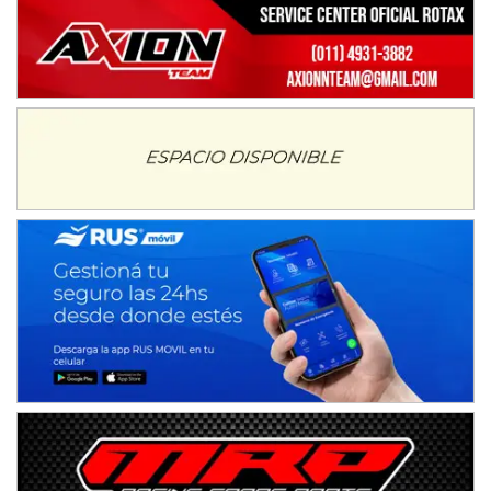
ENTRERRIANO - F6 (POSTERGADA)
Parque de la Velocidad (Asfalto)
Villaguay (Entre Ríos)
VICTORIENSE - F7
El Cerro (Tierra)
Victoria (Entre Ríos)
PATAGONICO - F6
Moto Club Reginense (Tierra)
Gral. E. Godoy (Río Negro)
CSK - F7
Juventud Unida (Tierra)
Humboldt (Santa Fe)
NORESTE SANTAFESINO - F6
Ciudad de Avellaneda (Asfalto)
Avellaneda (Santa Fe)
SUR SANTAFESINO - F4
José Samuel Sánchez (Tierra)
Rufino (Santa Fe)