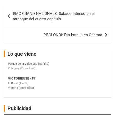
Navegación
IAME SERIES ARGENTINA 6
RMC GRAND NATIONALS: Sábado intenso en el
Ramiro Tot (Asfalto)
de
Baradero (Buenos Aires)
arranque del cuarto capítulo
entradas
KDO - F6
Ciudad de Trenque Lauquen (Asfalto)
P.BOLONDI: Dio batalla en Charata
Trenque Lauquen (Buenos Aires)
ENTRERRIANO - F6 (POSTERGADA)
Parque de la Velocidad (Asfalto)
Lo que viene
Villaguay (Entre Ríos)
VICTORIENSE - F7
El Cerro (Tierra)
Victoria (Entre Ríos)
PATAGONICO - F6
Moto Club Reginense (Tierra)
Gral. E. Godoy (Río Negro)
CSK - F7
Publicidad
Juventud Unida (Tierra)