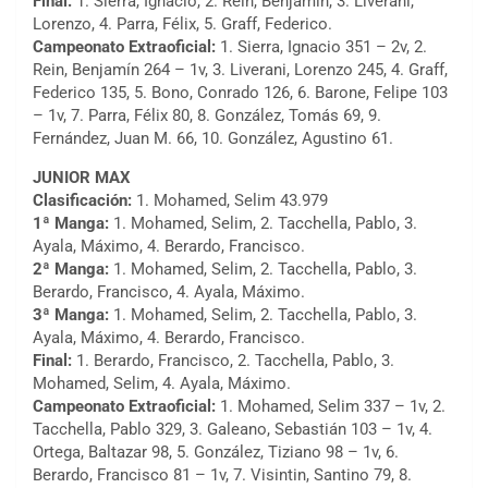
Final:
1. Sierra, Ignacio, 2. Rein, Benjamín, 3. Liverani,
Lorenzo, 4. Parra, Félix, 5. Graff, Federico.
Campeonato Extraoficial:
1. Sierra, Ignacio 351 – 2v, 2.
Rein, Benjamín 264 – 1v, 3. Liverani, Lorenzo 245, 4. Graff,
Federico 135, 5. Bono, Conrado 126, 6. Barone, Felipe 103
– 1v, 7. Parra, Félix 80, 8. González, Tomás 69, 9.
Fernández, Juan M. 66, 10. González, Agustino 61.
JUNIOR MAX
Clasificación:
1. Mohamed, Selim 43.979
1ª Manga:
1. Mohamed, Selim, 2. Tacchella, Pablo, 3.
Ayala, Máximo, 4. Berardo, Francisco.
2ª Manga:
1. Mohamed, Selim, 2. Tacchella, Pablo, 3.
Berardo, Francisco, 4. Ayala, Máximo.
3ª Manga:
1. Mohamed, Selim, 2. Tacchella, Pablo, 3.
Ayala, Máximo, 4. Berardo, Francisco.
Final:
1. Berardo, Francisco, 2. Tacchella, Pablo, 3.
Mohamed, Selim, 4. Ayala, Máximo.
Campeonato Extraoficial:
1. Mohamed, Selim 337 – 1v, 2.
Tacchella, Pablo 329, 3. Galeano, Sebastián 103 – 1v, 4.
Ortega, Baltazar 98, 5. González, Tiziano 98 – 1v, 6.
Berardo, Francisco 81 – 1v, 7. Visintin, Santino 79, 8.