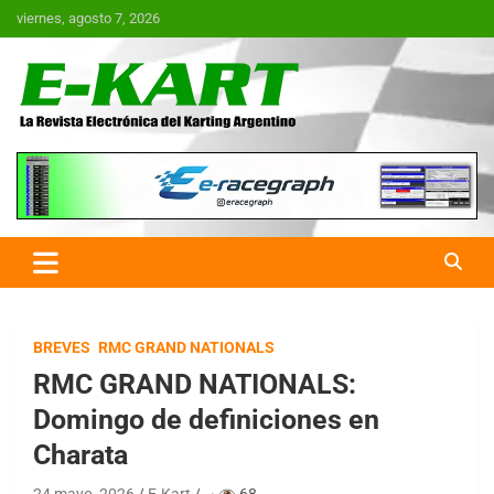
Saltar
viernes, agosto 7, 2026
al
contenido
E-Kart.com.ar | La Revista
Electrónica del Karting en
Argentina
BREVES
RMC GRAND NATIONALS
RMC GRAND NATIONALS:
Domingo de definiciones en
Charata