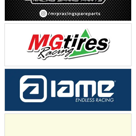
TUCUMANO - F5
Juan Navarro (Asfalto)
El Timbó (Tucumán)