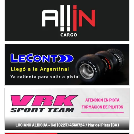
Humboldt (Santa Fe)
NORESTE SANTAFESINO - F6
Ciudad de Avellaneda (Asfalto)
Avellaneda (Santa Fe)
SUR SANTAFESINO - F4
José Samuel Sánchez (Tierra)
Rufino (Santa Fe)
TUCUMANO - F5
Juan Navarro (Asfalto)
El Timbó (Tucumán)
COBERTURA ESPECIAL DE E-KART.COM.AR
08/09-AGO
IAME SERIES ARGENTINA 6
Ramiro Tot (Asfalto)
Baradero (Buenos Aires)
KDO - F6
Ciudad de Trenque Lauquen (Asfalto)
Trenque Lauquen (Buenos Aires)