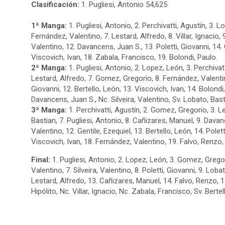
Clasificación:
1. Pugliesi, Antonio 54,625
1ª Manga:
1. Pugliesi, Antonio, 2. Perchivatti, Agustín, 3. L
Fernández, Valentino, 7. Lestard, Alfredo, 8. Villar, Ignacio, 
Valentino, 12. Davancens, Juan S., 13. Poletti, Giovanni, 14.
Viscovich, Ivan, 18. Zabala, Francisco, 19. Bolondi, Paulo.
2ª Manga:
1. Pugliesi, Antonio, 2. Lopez, León, 3. Perchivatt
Lestard, Alfredo, 7. Gomez, Gregorio, 8. Fernández, Valentin
Giovanni, 12. Bertello, León, 13. Viscovich, Ivan, 14. Bolondi,
Davancens, Juan S., Nc. Silveira, Valentino, Sv. Lobato, Bast
3ª Manga:
1. Perchivatti, Agustín, 2. Gomez, Gregorio, 3. Les
Bastian, 7. Pugliesi, Antonio, 8. Cañizares, Manuel, 9. Davanc
Valentino, 12. Gentile, Ezequiel, 13. Bertello, León, 14. Polet
Viscovich, Ivan, 18. Fernández, Valentino, 19. Falvo, Renzo, 2
Final:
1. Pugliesi, Antonio, 2. Lopez, León, 3. Gomez, Gregorio
Valentino, 7. Silveira, Valentino, 8. Poletti, Giovanni, 9. Lob
Lestard, Alfredo, 13. Cañizares, Manuel, 14. Falvo, Renzo, 1
Hipólito, Nc. Villar, Ignacio, Nc. Zabala, Francisco, Sv. Bertel