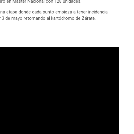
mero en Master Nacional con 128 unidades.
una etapa donde cada punto empieza a tener incidencia
2 y 3 de mayo retornando al kartódromo de Zárate.