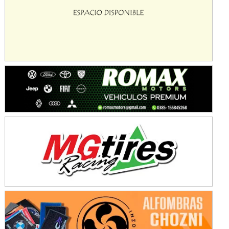
Ciudad de Avellaneda (Asfalto)
Avellaneda (Santa Fe)
SUR SANTAFESINO - F4
José Samuel Sánchez (Tierra)
Rufino (Santa Fe)
TUCUMANO - F5
Juan Navarro (Asfalto)
El Timbó (Tucumán)