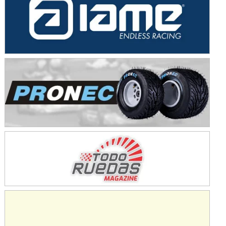
Ramiro Tot (Asfalto)
Baradero (Buenos Aires)
KDO - F6
Ciudad de Trenque Lauquen (Asfalto)
Trenque Lauquen (Buenos Aires)
ENTRERRIANO - F6 (POSTERGADA)
Parque de la Velocidad (Asfalto)
Villaguay (Entre Ríos)
VICTORIENSE - F7
El Cerro (Tierra)
Victoria (Entre Ríos)
PATAGONICO - F6
Moto Club Reginense (Tierra)
Gral. E. Godoy (Río Negro)
CSK - F7
Juventud Unida (Tierra)
Humboldt (Santa Fe)
NORESTE SANTAFESINO - F6