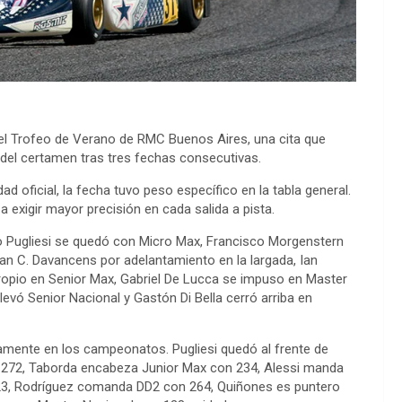
el Trofeo de Verano de RMC Buenos Aires, una cita que
del certamen tras tres fechas consecutivas.
 oficial, la fecha tuvo peso específico en la tabla general.
 exigir mayor precisión en cada salida a pista.
o Pugliesi se quedó con Micro Max, Francisco Morgenstern
Juan C. Davancens por adelantamiento en la largada, Ian
propio en Senior Max, Gabriel De Lucca se impuso en Master
evó Senior Nacional y Gastón Di Bella cerró arriba en
tamente en los campeonatos. Pugliesi quedó al frente de
 272, Taborda encabeza Junior Max con 234, Alessi manda
223, Rodríguez comanda DD2 con 264, Quiñones es puntero