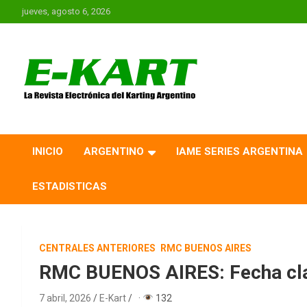
Saltar
jueves, agosto 6, 2026
al
contenido
E-Kart.com.ar | La
Revista Electrónica del
INICIO
ARGENTINO
IAME SERIES ARGENTINA
Karting en Argentina
ESTADISTICAS
CENTRALES ANTERIORES
RMC BUENOS AIRES
RMC BUENOS AIRES: Fecha clav
7 abril, 2026
E-Kart
·
132