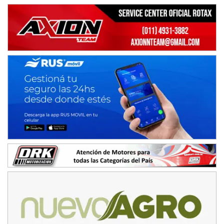
Villaguay (Entre Ríos)
VICTORIENSE - F7
El Cerro (Tierra)
Victoria (Entre Ríos)
PATAGONICO - F6
Moto Club Reginense (Tierra)
Gral. E. Godoy (Río Negro)
CSK - F7
Juventud Unida (Tierra)
Humboldt (Santa Fe)
NORESTE SANTAFESINO - F6
Ciudad de Avellaneda (Asfalto)
Avellaneda (Santa Fe)
SUR SANTAFESINO - F4
José Samuel Sánchez (Tierra)
Rufino (Santa Fe)
TUCUMANO - F5
Juan Navarro (Asfalto)