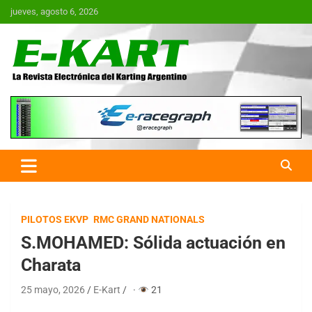
Saltar
jueves, agosto 6, 2026
al
contenido
E-Kart.com.ar | La Revista
Electrónica del Karting en
Argentina
PILOTOS EKVP
RMC GRAND NATIONALS
S.MOHAMED: Sólida actuación en
Charata
25 mayo, 2026
E-Kart
·
21