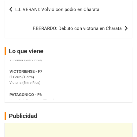
Baradero (Buenos Aires)
Navegación
L.LIVERANI: Volvió con podio en Charata
de
KDO - F6
Ciudad de Trenque Lauquen (Asfalto)
entradas
Trenque Lauquen (Buenos Aires)
F.BERARDO: Debutó con victoria en Charata
ENTRERRIANO - F6 (POSTERGADA)
Parque de la Velocidad (Asfalto)
Villaguay (Entre Ríos)
Lo que viene
VICTORIENSE - F7
El Cerro (Tierra)
Victoria (Entre Ríos)
PATAGONICO - F6
Moto Club Reginense (Tierra)
Gral. E. Godoy (Río Negro)
CSK - F7
Juventud Unida (Tierra)
Publicidad
Humboldt (Santa Fe)
NORESTE SANTAFESINO - F6
Ciudad de Avellaneda (Asfalto)