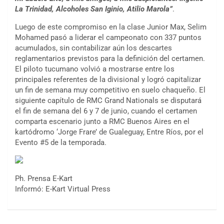
La Trinidad, Alcoholes San Iginio, Atilio Marola”
.
Luego de este compromiso en la clase Junior Max, Selim
Mohamed pasó a liderar el campeonato con 337 puntos
acumulados, sin contabilizar aún los descartes
reglamentarios previstos para la definición del certamen.
El piloto tucumano volvió a mostrarse entre los
principales referentes de la divisional y logró capitalizar
un fin de semana muy competitivo en suelo chaqueño. El
siguiente capítulo de RMC Grand Nationals se disputará
el fin de semana del 6 y 7 de junio, cuando el certamen
comparta escenario junto a RMC Buenos Aires en el
kartódromo ‘Jorge Frare’ de Gualeguay, Entre Ríos, por el
Evento #5 de la temporada.
Ph. Prensa E-Kart
COBERTURA ESPECIAL DE E-KART.COM.AR
Informó: E-Kart Virtual Press
08/09-AGO
IAME SERIES ARGENTINA 6
Ramiro Tot (Asfalto)