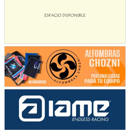
Avellaneda (Santa Fe)
SUR SANTAFESINO - F4
José Samuel Sánchez (Tierra)
Rufino (Santa Fe)
TUCUMANO - F5
Juan Navarro (Asfalto)
El Timbó (Tucumán)
COBERTURA ESPECIAL DE E-KART.COM.AR
08/09-AGO
IAME SERIES ARGENTINA 6
Ramiro Tot (Asfalto)
Baradero (Buenos Aires)
KDO - F6
Ciudad de Trenque Lauquen (Asfalto)
Trenque Lauquen (Buenos Aires)
ENTRERRIANO - F6 (POSTERGADA)
Parque de la Velocidad (Asfalto)