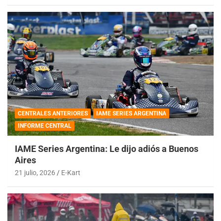
CENTRALES ANTERIORES
IAME SERIES ARGENTINA
INFORME CENTRAL
IAME Series Argentina: Le dijo adiós a Buenos
Aires
21 julio, 2026
E-Kart