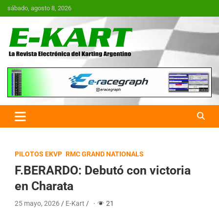
Saltar
sábado, agosto 8, 2026
al
contenido
E-Kart.com.ar | La Revista
Electrónica del Karting en
Argentina
PILOTOS EKVP
RMC GRAND NATIONALS
F.BERARDO: Debutó con victoria
en Charata
25 mayo, 2026
E-Kart
·
21