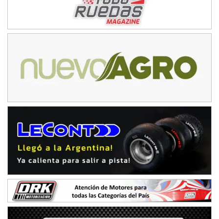
ENTRERRIANO - F6 (POSTERGADA)
Parque de la Velocidad (Asfalto)
Villaguay (Entre Ríos)
VICTORIENSE - F7
El Cerro (Tierra)
Victoria (Entre Ríos)
PATAGONICO - F6
Moto Club Reginense (Tierra)
Gral. E. Godoy (Río Negro)
CSK - F7
Juventud Unida (Tierra)
Humboldt (Santa Fe)
NORESTE SANTAFESINO - F6
Ciudad de Avellaneda (Asfalto)
Avellaneda (Santa Fe)
SUR SANTAFESINO - F4
José Samuel Sánchez (Tierra)
Rufino (Santa Fe)