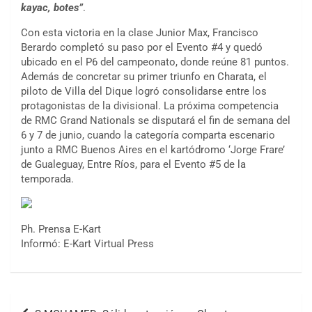
kayac, botes”
.
IAME SERIES ARGENTINA 6
Ramiro Tot (Asfalto)
Con esta victoria en la clase Junior Max, Francisco
Baradero (Buenos Aires)
Berardo completó su paso por el Evento #4 y quedó
ubicado en el P6 del campeonato, donde reúne 81 puntos.
KDO - F6
Además de concretar su primer triunfo en Charata, el
Ciudad de Trenque Lauquen (Asfalto)
piloto de Villa del Dique logró consolidarse entre los
Trenque Lauquen (Buenos Aires)
protagonistas de la divisional. La próxima competencia
ENTRERRIANO - F6 (POSTERGADA)
de RMC Grand Nationals se disputará el fin de semana del
Parque de la Velocidad (Asfalto)
6 y 7 de junio, cuando la categoría comparta escenario
Villaguay (Entre Ríos)
junto a RMC Buenos Aires en el kartódromo ‘Jorge Frare’
de Gualeguay, Entre Ríos, para el Evento #5 de la
VICTORIENSE - F7
temporada.
El Cerro (Tierra)
Victoria (Entre Ríos)
PATAGONICO - F6
Ph. Prensa E-Kart
Moto Club Reginense (Tierra)
Informó: E-Kart Virtual Press
Gral. E. Godoy (Río Negro)
CSK - F7
Juventud Unida (Tierra)
Navegación
Humboldt (Santa Fe)