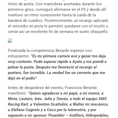
ritmo de punta. Con maniobras acertadas durante los
primeros giros, consiguió afirmarse en el P2 y desde allí
mantuvo un ritmo consistente hasta la caída de la
bandera de cuadros. Posteriormente, un recargo aplicado
al vencedor en pista le permitió quedarse con el triunfo y
cerrar así un excelente fin de semana en suelo chaqueño.
Finalizada la competencia, Berardo expresó con
entusiasmo:
“Es mi primera carrera acá y ganar me deja
muy contento. Pude superar rápido a Ayala y me prendí a
pelear la punta. Después me favoreció el recargo al
puntero, fue increíble. La verdad fue un carrerón que me
dejó en el podio”
.
Antes de despedirse del evento, Francisco Berardo
manifestó:
“Quiero agradecer a mi papá, a mi mamá, a
Mirta, Lautaro, Inés, Julia y Tomás, a todo el equipo SMS
Racing Kart, a Valentino Scattolini, a Walter mi mecánico,
COBERTURA ESPECIAL DE E-KART.COM.AR
a Stéfano Cagnolo y a Cucu por la telemetría, y por
08/09-AGO
supuesto a mi sponsor ‘Poseidón’ – Astillero, hidropedales,