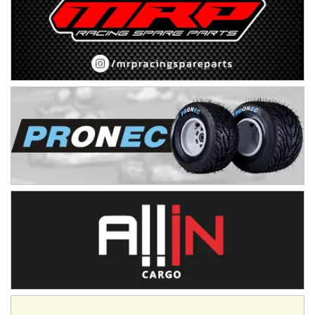
TUCUMANO - F5
Juan Navarro (Asfalto)
El Timbó (Tucumán)