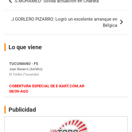
S.MOHAMED: Sólida actuación en Charata
de
NORESTE SANTAFESINO - F6
entradas
Ciudad de Avellaneda (Asfalto)
J.GORLERO PIZARRO: Logró un excelente arranque en
Avellaneda (Santa Fe)
Bélgica
SUR SANTAFESINO - F4
José Samuel Sánchez (Tierra)
Rufino (Santa Fe)
Lo que viene
TUCUMANO - F5
Juan Navarro (Asfalto)
El Timbó (Tucumán)
COBERTURA ESPECIAL DE E-KART.COM.AR
08/09-AGO
IAME SERIES ARGENTINA 6
Ramiro Tot (Asfalto)
Baradero (Buenos Aires)
Publicidad
KDO - F6
Ciudad de Trenque Lauquen (Asfalto)
Trenque Lauquen (Buenos Aires)