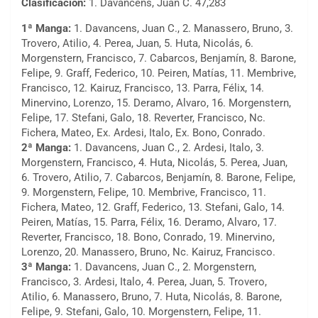
Clasificación:
1. Davancens, Juan C. 47,283
1ª Manga:
1. Davancens, Juan C., 2. Manassero, Bruno, 3.
Trovero, Atilio, 4. Perea, Juan, 5. Huta, Nicolás, 6.
Morgenstern, Francisco, 7. Cabarcos, Benjamín, 8. Barone,
Felipe, 9. Graff, Federico, 10. Peiren, Matías, 11. Membrive,
Francisco, 12. Kairuz, Francisco, 13. Parra, Félix, 14.
Minervino, Lorenzo, 15. Deramo, Alvaro, 16. Morgenstern,
Felipe, 17. Stefani, Galo, 18. Reverter, Francisco, Nc.
Fichera, Mateo, Ex. Ardesi, Italo, Ex. Bono, Conrado.
2ª Manga:
1. Davancens, Juan C., 2. Ardesi, Italo, 3.
Morgenstern, Francisco, 4. Huta, Nicolás, 5. Perea, Juan,
6. Trovero, Atilio, 7. Cabarcos, Benjamín, 8. Barone, Felipe,
9. Morgenstern, Felipe, 10. Membrive, Francisco, 11.
Fichera, Mateo, 12. Graff, Federico, 13. Stefani, Galo, 14.
Peiren, Matías, 15. Parra, Félix, 16. Deramo, Alvaro, 17.
Reverter, Francisco, 18. Bono, Conrado, 19. Minervino,
Lorenzo, 20. Manassero, Bruno, Nc. Kairuz, Francisco.
3ª Manga:
1. Davancens, Juan C., 2. Morgenstern,
Francisco, 3. Ardesi, Italo, 4. Perea, Juan, 5. Trovero,
Atilio, 6. Manassero, Bruno, 7. Huta, Nicolás, 8. Barone,
Felipe, 9. Stefani, Galo, 10. Morgenstern, Felipe, 11.