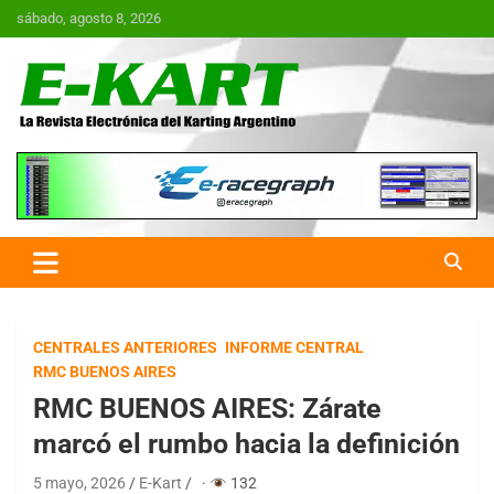
Saltar
sábado, agosto 8, 2026
al
contenido
E-Kart.com.ar | La Revista
Electrónica del Karting en
Argentina
CENTRALES ANTERIORES
INFORME CENTRAL
RMC BUENOS AIRES
RMC BUENOS AIRES: Zárate
marcó el rumbo hacia la definición
5 mayo, 2026
E-Kart
·
132