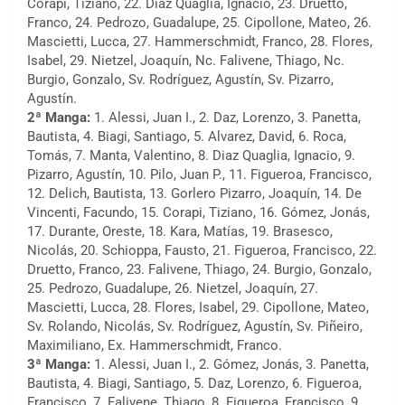
Corapi, Tiziano, 22. Diaz Quaglia, Ignacio, 23. Druetto,
Franco, 24. Pedrozo, Guadalupe, 25. Cipollone, Mateo, 26.
Mascietti, Lucca, 27. Hammerschmidt, Franco, 28. Flores,
Isabel, 29. Nietzel, Joaquín, Nc. Falivene, Thiago, Nc.
Burgio, Gonzalo, Sv. Rodríguez, Agustín, Sv. Pizarro,
Agustín.
2ª Manga:
1. Alessi, Juan I., 2. Daz, Lorenzo, 3. Panetta,
Bautista, 4. Biagi, Santiago, 5. Alvarez, David, 6. Roca,
Tomás, 7. Manta, Valentino, 8. Diaz Quaglia, Ignacio, 9.
Pizarro, Agustín, 10. Pilo, Juan P., 11. Figueroa, Francisco,
12. Delich, Bautista, 13. Gorlero Pizarro, Joaquín, 14. De
Vincenti, Facundo, 15. Corapi, Tiziano, 16. Gómez, Jonás,
17. Durante, Oreste, 18. Kara, Matías, 19. Brasesco,
Nicolás, 20. Schioppa, Fausto, 21. Figueroa, Francisco, 22.
Druetto, Franco, 23. Falivene, Thiago, 24. Burgio, Gonzalo,
25. Pedrozo, Guadalupe, 26. Nietzel, Joaquín, 27.
Mascietti, Lucca, 28. Flores, Isabel, 29. Cipollone, Mateo,
Sv. Rolando, Nicolás, Sv. Rodríguez, Agustín, Sv. Piñeiro,
Maximiliano, Ex. Hammerschmidt, Franco.
3ª Manga:
1. Alessi, Juan I., 2. Gómez, Jonás, 3. Panetta,
Bautista, 4. Biagi, Santiago, 5. Daz, Lorenzo, 6. Figueroa,
Francisco, 7. Falivene, Thiago, 8. Figueroa, Francisco, 9.