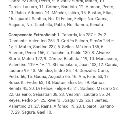
González Cono, Pedro, 9. Alvarez Storni, Mateo, 10.
García, Lautaro, 11. Gómez, Bautista, 12. Alarcon, Pedro,
13. Raina, Alfonso, 14. Méndez, Isidro, 15. Bustos, Elías,
16. Liparoti, Santino, Nc. Di Felice, Felipe, Nc. Gaona,
Augusto, Nc. Tacchella, Pablo, Nc. Ramos, Renata.
Campeonato Extraoficial:
1. Taborda, Ian 287 – 2v, 2.
Diamante, Valentino 254, 3. Cortés Falcon, Simón 244 –
1v, 4. Mateo, Santino 237, 5. Selles, Máximo 185, 6.
Alarcon, Pedro 156, 7. Tacchella, Pablo 130, 8. Alvarez
Storni, Mateo 122, 9. Gómez, Bautista 119, 10. Manassero,
Valentino 119 – 1v, 11. Shimabukuro, Juan 108, 12. García,
Lautaro 99, 13. Méndez, Isidro 85, 14. González Cono,
Pedro 66, 15. Gaona, Augusto 65, 16. Am, Farid 63, 17.
Rossotti, Pedro 63, 18. Bustos, Elías 56, 19. Ramos,
Renata 45, 20. Di Felice, Felipe 45, 21. Sodano, Máximo 38,
22. Galeano, Sebastián 38, 23. Vesprini, Lautaro 35, 24.
Reyes, Pedro 24, 25. Riveiro, Joaquín 22, 26. Fuentes,
Valentino 21, 27. Raina, Alfonso 19, 28. Liparoti, Santino
17, 29. Segura, Gael 10.