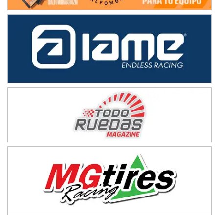
NORESTE SANTAFESINO - F6
Ciudad de Avellaneda (Asfalto)
Avellaneda (Santa Fe)
SUR SANTAFESINO - F4
José Samuel Sánchez (Tierra)
Rufino (Santa Fe)
TUCUMANO - F5
Juan Navarro (Asfalto)
El Timbó (Tucumán)