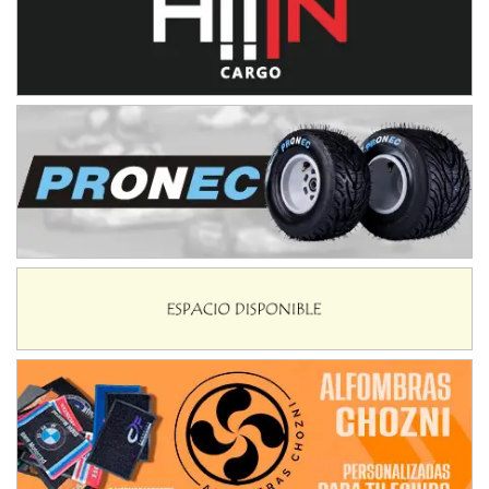
IAME SERIES ARGENTINA 6
Ramiro Tot (Asfalto)
Baradero (Buenos Aires)
KDO - F6
Ciudad de Trenque Lauquen (Asfalto)
Trenque Lauquen (Buenos Aires)
ENTRERRIANO - F6 (POSTERGADA)
Parque de la Velocidad (Asfalto)
Villaguay (Entre Ríos)
VICTORIENSE - F7
El Cerro (Tierra)
Victoria (Entre Ríos)
PATAGONICO - F6
Moto Club Reginense (Tierra)
Gral. E. Godoy (Río Negro)
CSK - F7
Juventud Unida (Tierra)
Humboldt (Santa Fe)