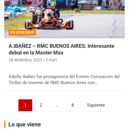
PILOTOS EKVP
COBERTURA ESPECIAL DE E-KART.COM.AR
08/09-AGO
A.IBAÑEZ – RMC BUENOS AIRES: Interesante
debut en la Master Max
IAME SERIES ARGENTINA 6
28 diciembre, 2025
E-Kart
Ramiro Tot (Asfalto)
Baradero (Buenos Aires)
Adolfo Ibáñez fue protagonista del Evento Coronación del
KDO - F6
Ciudad de Trenque Lauquen (Asfalto)
Trofeo de Invierno de RMC Buenos Aires con…
Trenque Lauquen (Buenos Aires)
ENTRERRIANO - F6 (POSTERGADA)
Paginación
Parque de la Velocidad (Asfalto)
1
2
…
8
Siguiente
Villaguay (Entre Ríos)
de
entradas
VICTORIENSE - F7
Lo que viene
El Cerro (Tierra)