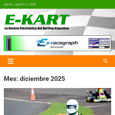
Saltar
jueves, agosto 6, 2026
al
contenido
E-Kart.com.ar | La Revista
Electrónica del Karting en
Argentina
Mes:
diciembre 2025