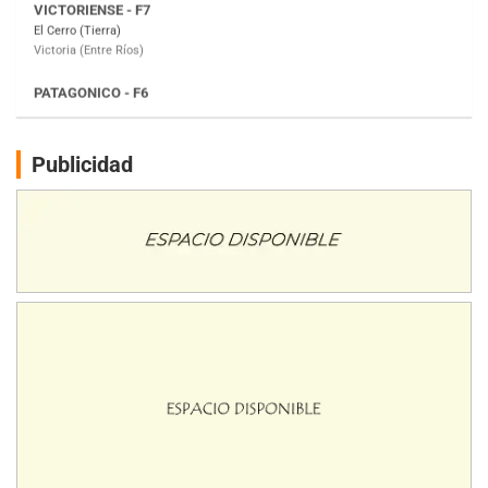
Moto Club Reginense (Tierra)
Gral. E. Godoy (Río Negro)
CSK - F7
Juventud Unida (Tierra)
Humboldt (Santa Fe)
NORESTE SANTAFESINO - F6
Publicidad
Ciudad de Avellaneda (Asfalto)
Avellaneda (Santa Fe)
SUR SANTAFESINO - F4
José Samuel Sánchez (Tierra)
Rufino (Santa Fe)
TUCUMANO - F5
Juan Navarro (Asfalto)
El Timbó (Tucumán)
COBERTURA ESPECIAL DE E-KART.COM.AR
08/09-AGO
IAME SERIES ARGENTINA 6
Ramiro Tot (Asfalto)