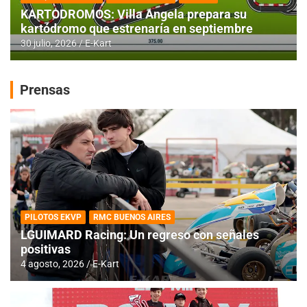
KARTODROMOS: Villa Angela prepara su
kartódromo que estrenaría en septiembre
30 julio, 2026
E-Kart
Prensas
PILOTOS EKVP
RMC BUENOS AIRES
LGUIMARD Racing: Un regreso con señales
positivas
4 agosto, 2026
E-Kart