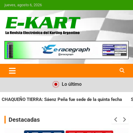
Saltar
jueves, agosto 6, 2026
al
contenido
E-Kart.com.ar | La Revista
Electrónica del Karting en
Argentina
Lo último
 fue sede de la quinta fecha
SANTIAGUEÑO: Se cumplió con la
Destacadas