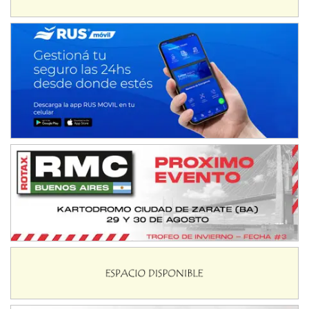
Baradero (Buenos Aires)
KDO - F6
Ciudad de Trenque Lauquen (Asfalto)
Trenque Lauquen (Buenos Aires)
ENTRERRIANO - F6 (POSTERGADA)
Parque de la Velocidad (Asfalto)
Villaguay (Entre Ríos)
VICTORIENSE - F7
El Cerro (Tierra)
Victoria (Entre Ríos)
PATAGONICO - F6
Moto Club Reginense (Tierra)
Gral. E. Godoy (Río Negro)
CSK - F7
Juventud Unida (Tierra)
Humboldt (Santa Fe)
NORESTE SANTAFESINO - F6