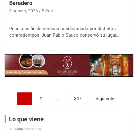
Baradero
3 agosto, 2026
E-Kart
COBERTURA ESPECIAL DE E-KART.COM.AR
Pese a un fin de semana condicionado por distintos
08/09-AGO
contratiempos, Juan Pablo Sauco conservó su lugar…
IAME SERIES ARGENTINA 6
Ramiro Tot (Asfalto)
Baradero (Buenos Aires)
KDO - F6
Ciudad de Trenque Lauquen (Asfalto)
Trenque Lauquen (Buenos Aires)
ENTRERRIANO - F6 (POSTERGADA)
Paginación
Parque de la Velocidad (Asfalto)
1
2
…
347
Siguiente
Villaguay (Entre Ríos)
de
VICTORIENSE - F7
entradas
Lo que viene
El Cerro (Tierra)
Victoria (Entre Ríos)
PATAGONICO - F6