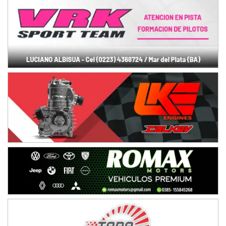
Ciudad de Avellaneda (Asfalto)
Avellaneda (Santa Fe)
SUR SANTAFESINO - F4
José Samuel Sánchez (Tierra)
Rufino (Santa Fe)
TUCUMANO - F5
Juan Navarro (Asfalto)
El Timbó (Tucumán)