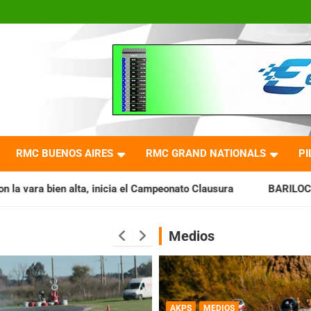
RMC BUENOS AIRES
RMC GRAND NATIONALS
PI
a el Campeonato Clausura
BARILOCHENSE: Preparan una jor
Medios
AKPS
MEDIOS