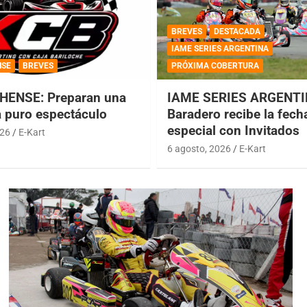
BREVES
DESTACADA
IAME SERIES ARGENTINA
NSE
BREVES
PRÓXIMA COBERTURA
HENSE: Preparan una
IAME SERIES ARGENTI
a puro espectáculo
Baradero recibe la fech
especial con Invitados
026
E-Kart
6 agosto, 2026
E-Kart