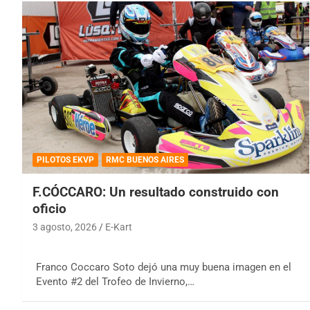
PILOTOS EKVP
RMC BUENOS AIRES
F.CÓCCARO: Un resultado construido con
oficio
3 agosto, 2026
E-Kart
Franco Coccaro Soto dejó una muy buena imagen en el
Evento #2 del Trofeo de Invierno,…