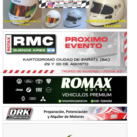
Avellaneda (Santa Fe)
SUR SANTAFESINO - F4
José Samuel Sánchez (Tierra)
Rufino (Santa Fe)
TUCUMANO - F5
Juan Navarro (Asfalto)
El Timbó (Tucumán)