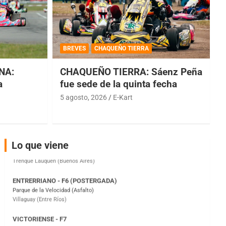
COBERTURA ESPECIAL DE E-KART.COM.AR
08/09-AGO
BREVES
CHAQUEÑO TIERRA
IAME SERIES ARGENTINA 6
Ramiro Tot (Asfalto)
NA:
CHAQUEÑO TIERRA: Sáenz Peña
Baradero (Buenos Aires)
a
fue sede de la quinta fecha
5 agosto, 2026
E-Kart
KDO - F6
Ciudad de Trenque Lauquen (Asfalto)
Trenque Lauquen (Buenos Aires)
ENTRERRIANO - F6 (POSTERGADA)
Lo que viene
Parque de la Velocidad (Asfalto)
Villaguay (Entre Ríos)
VICTORIENSE - F7
El Cerro (Tierra)
Victoria (Entre Ríos)
PATAGONICO - F6
Moto Club Reginense (Tierra)