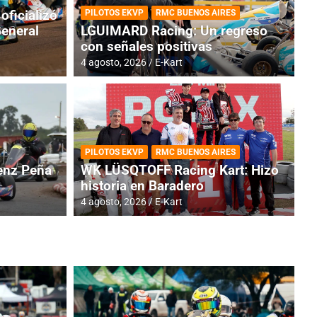
oficializó
PILOTOS EKVP
RMC BUENOS AIRES
General
LGUIMARD Racing: Un regreso
con señales positivas
4 agosto, 2026
E-Kart
TINA
DE
GENTINA: Horarios para la
R
PILOTOS EKVP
RMC BUENOS AIRES
dos
h
nz Peña
WK LÜSQTOFF Racing Kart: Hizo
historia en Baradero
4 a
4 agosto, 2026
E-Kart