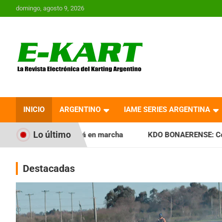
Saltar
domingo, agosto 9, 2026
al
contenido
E-Kart.com.ar | La
Revista Electrónica del
INICIO
ARGENTINO
IAME SERIES ARGENTINA
Karting en Argentina
Lo último
tá en marcha
KDO BONAERENSE: Con la vara bien alta, inici
Destacadas