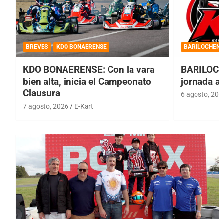
BREVES
KDO BONAERENSE
BARILOCHE
KDO BONAERENSE: Con la vara
BARILOC
bien alta, inicia el Campeonato
jornada 
Clausura
6 agosto, 2
7 agosto, 2026
E-Kart