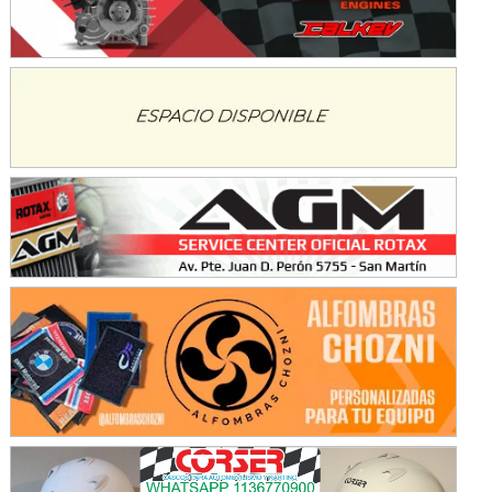
KDO - F6
Ciudad de Trenque Lauquen (Asfalto)
Trenque Lauquen (Buenos Aires)
ENTRERRIANO - F6 (POSTERGADA)
Parque de la Velocidad (Asfalto)
Villaguay (Entre Ríos)
VICTORIENSE - F7
El Cerro (Tierra)
Victoria (Entre Ríos)
PATAGONICO - F6
Moto Club Reginense (Tierra)
Gral. E. Godoy (Río Negro)
CSK - F7
Juventud Unida (Tierra)
Humboldt (Santa Fe)
NORESTE SANTAFESINO - F6
Ciudad de Avellaneda (Asfalto)