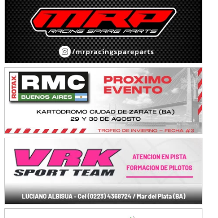
Juventud Unida (Tierra)
Humboldt (Santa Fe)
NORESTE SANTAFESINO - F6
Ciudad de Avellaneda (Asfalto)
Avellaneda (Santa Fe)
SUR SANTAFESINO - F4
José Samuel Sánchez (Tierra)
Rufino (Santa Fe)
TUCUMANO - F5
Juan Navarro (Asfalto)
El Timbó (Tucumán)