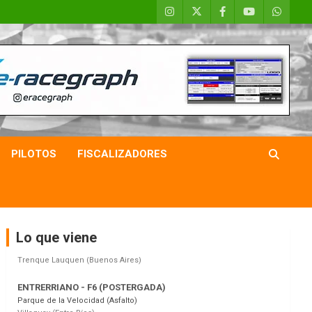
COBERTURA ESPECIAL DE E-KART.COM.AR
08/09-AGO
IAME SERIES ARGENTINA 6
PILOTOS
FISCALIZADORES
Ramiro Tot (Asfalto)
Baradero (Buenos Aires)
KDO - F6
Ciudad de Trenque Lauquen (Asfalto)
Trenque Lauquen (Buenos Aires)
Lo que viene
ENTRERRIANO - F6 (POSTERGADA)
Parque de la Velocidad (Asfalto)
Villaguay (Entre Ríos)
VICTORIENSE - F7