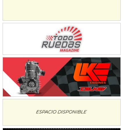
COBERTURA ESPECIAL DE E-KART.COM.AR
08/09-AGO
IAME SERIES ARGENTINA 6
Ramiro Tot (Asfalto)
Baradero (Buenos Aires)
KDO - F6
Ciudad de Trenque Lauquen (Asfalto)
Trenque Lauquen (Buenos Aires)
ENTRERRIANO - F6 (POSTERGADA)
Parque de la Velocidad (Asfalto)
Villaguay (Entre Ríos)
VICTORIENSE - F7
El Cerro (Tierra)
Victoria (Entre Ríos)
PATAGONICO - F6
Moto Club Reginense (Tierra)
Gral. E. Godoy (Río Negro)
CSK - F7