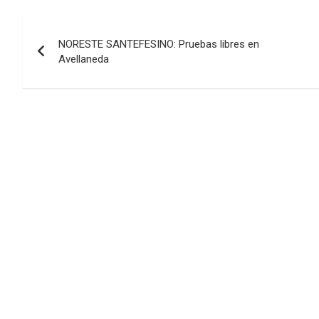
Navegación
NORESTE SANTEFESINO: Pruebas libres en
de
Avellaneda
entradas