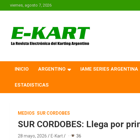
Saltar
viernes, agosto 7, 2026
al
contenido
E-Kart.com.ar | La
Revista Electrónica del
INICIO
ARGENTINO
IAME SERIES ARGENTINA
Karting en Argentina
ESTADISTICAS
MEDIOS
SUR CORDOBES
SUR CORDOBES: Llega por pri
28 mayo, 2026
E-Kart
·
36