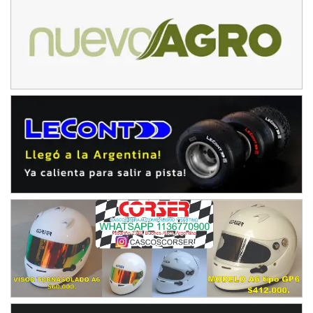
PATAGONICO - F6
Moto Club Reginense (Tierra)
Gral. E. Godoy (Río Negro)
CSK - F7
Juventud Unida (Tierra)
Humboldt (Santa Fe)
NORESTE SANTAFESINO - F6
Ciudad de Avellaneda (Asfalto)
Avellaneda (Santa Fe)
SUR SANTAFESINO - F4
José Samuel Sánchez (Tierra)
Rufino (Santa Fe)
TUCUMANO - F5
Juan Navarro (Asfalto)
El Timbó (Tucumán)