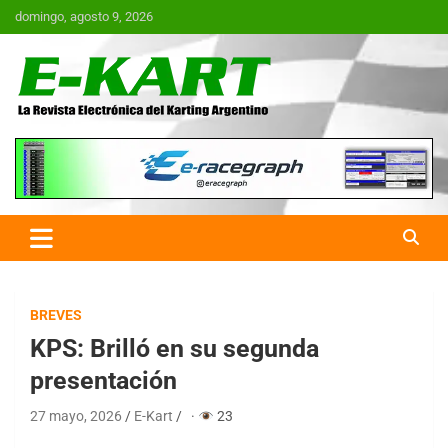
Saltar
domingo, agosto 9, 2026
al
contenido
E-Kart.com.ar | La Revista
Electrónica del Karting en
Argentina
BREVES
KPS: Brilló en su segunda
presentación
27 mayo, 2026
E-Kart
·
23