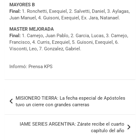
MAYORES B
Final:
1. Ronchetti, Exequiel, 2. Salvetti, Daniel, 3. Aylagas,
Juan Manuel, 4. Guisoni, Exequiel, Ex. Jara, Natanael.
MASTER MEJORADA
Final:
1. Camejo, Juan Pablo, 2. Garcia, Lucas, 3. Camejo,
Francisco, 4. Curris, Ezequiel, 5. Guisoni, Exequiel, 6.
Visconti, Leo, 7. Gonzalez, Gabriel.
Informó: Prensa KPS
COBERTURA ESPECIAL DE E-KART.COM.AR
08/09-AGO
Navegación
MISIONERO TIERRA: La fecha especial de Apóstoles
IAME SERIES ARGENTINA 6
de
tuvo un cierre con grandes carreras
Ramiro Tot (Asfalto)
entradas
Baradero (Buenos Aires)
IAME SERIES ARGENTINA: Zárate recibe el cuarto
KDO - F6
capítulo del año
Ciudad de Trenque Lauquen (Asfalto)
Trenque Lauquen (Buenos Aires)