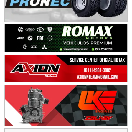
TUCUMANO - F5
Juan Navarro (Asfalto)
El Timbó (Tucumán)
COBERTURA ESPECIAL DE E-KART.COM.AR
08/09-AGO
IAME SERIES ARGENTINA 6
Ramiro Tot (Asfalto)
Baradero (Buenos Aires)
KDO - F6
Ciudad de Trenque Lauquen (Asfalto)
Trenque Lauquen (Buenos Aires)
ENTRERRIANO - F6 (POSTERGADA)
Parque de la Velocidad (Asfalto)
Villaguay (Entre Ríos)
VICTORIENSE - F7
El Cerro (Tierra)
Victoria (Entre Ríos)