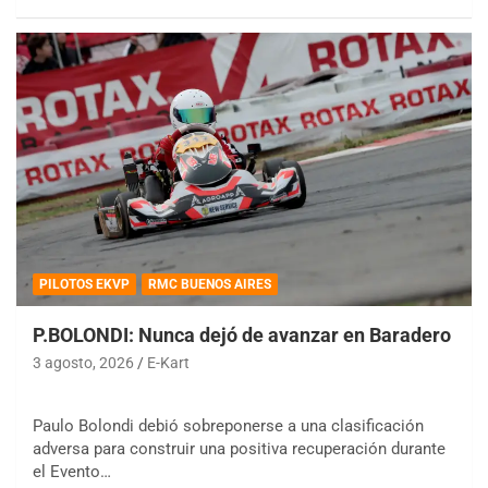
PILOTOS EKVP
RMC BUENOS AIRES
P.BOLONDI: Nunca dejó de avanzar en Baradero
3 agosto, 2026
E-Kart
Paulo Bolondi debió sobreponerse a una clasificación
adversa para construir una positiva recuperación durante
el Evento…
COBERTURA ESPECIAL DE E-KART.COM.AR