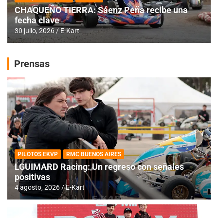
CHAQUEÑO TIERRA: Sáenz Peña recibe una
fecha clave
30 julio, 2026
E-Kart
Prensas
PILOTOS EKVP
RMC BUENOS AIRES
LGUIMARD Racing: Un regreso con señales
positivas
4 agosto, 2026
E-Kart