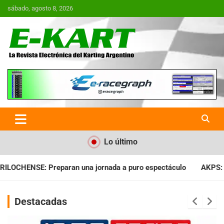
Saltar
sábado, agosto 8, 2026
al
contenido
E-Kart.com.ar | La Revista
Electrónica del Karting en
Argentina
Lo último
da a puro espectáculo
AKPS: Intervino la IGJ y oficializó el 
Destacadas