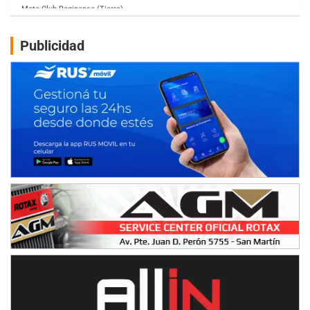
Humboldt (Santa Fe)
NORESTE SANTAFESINO - F6
Publicidad
Ciudad de Avellaneda (Asfalto)
Avellaneda (Santa Fe)
SUR SANTAFESINO - F4
José Samuel Sánchez (Tierra)
Rufino (Santa Fe)
TUCUMANO - F5
Juan Navarro (Asfalto)
El Timbó (Tucumán)
COBERTURA ESPECIAL DE E-KART.COM.AR
08/09-AGO
IAME SERIES ARGENTINA 6
Ramiro Tot (Asfalto)
Baradero (Buenos Aires)
KDO - F6
Ciudad de Trenque Lauquen (Asfalto)
Trenque Lauquen (Buenos Aires)