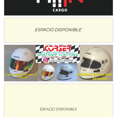
ENTRERRIANO - F6 (POSTERGADA)
Parque de la Velocidad (Asfalto)
Villaguay (Entre Ríos)
VICTORIENSE - F7
El Cerro (Tierra)
Victoria (Entre Ríos)
PATAGONICO - F6
Moto Club Reginense (Tierra)
Gral. E. Godoy (Río Negro)
CSK - F7
Juventud Unida (Tierra)
Humboldt (Santa Fe)
NORESTE SANTAFESINO - F6
Ciudad de Avellaneda (Asfalto)
Avellaneda (Santa Fe)
SUR SANTAFESINO - F4
José Samuel Sánchez (Tierra)