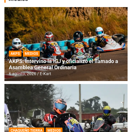
AKPS
MEDIOS
AKPS: Intervino la IGJ y oficializó el llamado a
Asamblea General Ordinaria
6 agosto, 2026
E-Kart
CHAQUEÑO TIERRA
MEDIOS