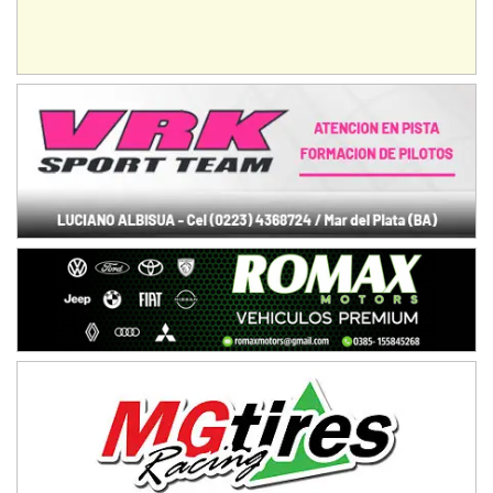
Rufino (Santa Fe)
TUCUMANO - F5
Juan Navarro (Asfalto)
El Timbó (Tucumán)