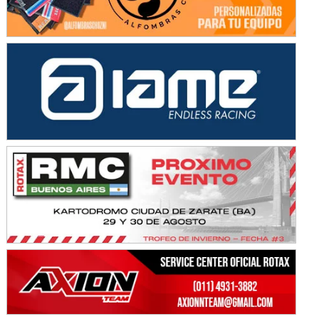
NORESTE SANTAFESINO - F6
Ciudad de Avellaneda (Asfalto)
Avellaneda (Santa Fe)
SUR SANTAFESINO - F4
José Samuel Sánchez (Tierra)
Rufino (Santa Fe)
TUCUMANO - F5
Juan Navarro (Asfalto)
El Timbó (Tucumán)