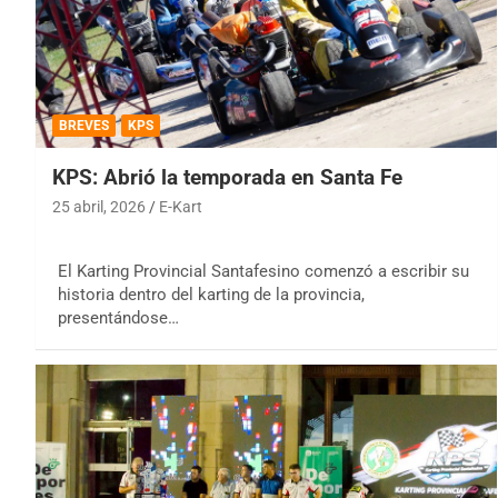
BREVES
KPS
KPS: Abrió la temporada en Santa Fe
25 abril, 2026
E-Kart
El Karting Provincial Santafesino comenzó a escribir su
historia dentro del karting de la provincia,
presentándose…