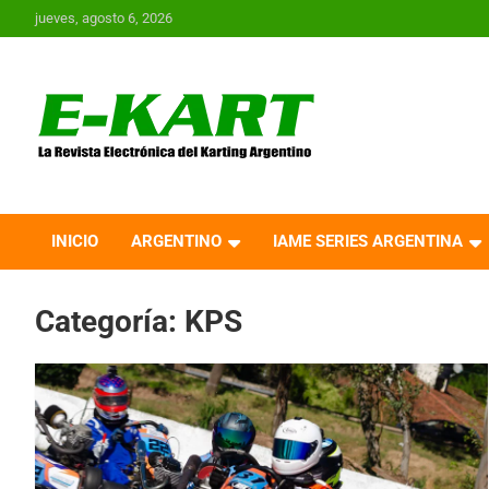
Saltar
jueves, agosto 6, 2026
al
contenido
E-Kart.com.ar | La
Revista Electrónica del
INICIO
ARGENTINO
IAME SERIES ARGENTINA
Karting en Argentina
Categoría:
KPS