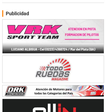
PATAGONICO - F6
Moto Club Reginense (Tierra)
Gral. E. Godoy (Río Negro)
Publicidad
CSK - F7
Juventud Unida (Tierra)
Humboldt (Santa Fe)
NORESTE SANTAFESINO - F6
Ciudad de Avellaneda (Asfalto)
Avellaneda (Santa Fe)
SUR SANTAFESINO - F4
José Samuel Sánchez (Tierra)
Rufino (Santa Fe)
TUCUMANO - F5
Juan Navarro (Asfalto)
El Timbó (Tucumán)
COBERTURA ESPECIAL DE E-KART.COM.AR
08/09-AGO
IAME SERIES ARGENTINA 6