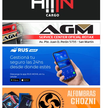
Ramiro Tot (Asfalto)
Baradero (Buenos Aires)
KDO - F6
Ciudad de Trenque Lauquen (Asfalto)
Trenque Lauquen (Buenos Aires)
ENTRERRIANO - F6 (POSTERGADA)
Parque de la Velocidad (Asfalto)
Villaguay (Entre Ríos)
VICTORIENSE - F7
El Cerro (Tierra)
Victoria (Entre Ríos)
PATAGONICO - F6
Moto Club Reginense (Tierra)
Gral. E. Godoy (Río Negro)
CSK - F7
Juventud Unida (Tierra)
Humboldt (Santa Fe)