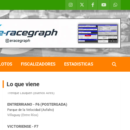
COBERTURA ESPECIAL DE E-KART.COM.AR
08/09-AGO
IAME SERIES ARGENTINA 6
Ramiro Tot (Asfalto)
Baradero (Buenos Aires)
LOTOS
FISCALIZADORES
ESTADISTICAS
KDO - F6
Ciudad de Trenque Lauquen (Asfalto)
Trenque Lauquen (Buenos Aires)
Lo que viene
ENTRERRIANO - F6 (POSTERGADA)
Parque de la Velocidad (Asfalto)
Villaguay (Entre Ríos)
VICTORIENSE - F7
El Cerro (Tierra)
Victoria (Entre Ríos)