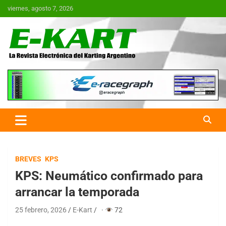
Saltar
viernes, agosto 7, 2026
al
contenido
E-Kart.com.ar | La Revista
Electrónica del Karting en
Argentina
BREVES
KPS
KPS: Neumático confirmado para
arrancar la temporada
25 febrero, 2026
E-Kart
·
72