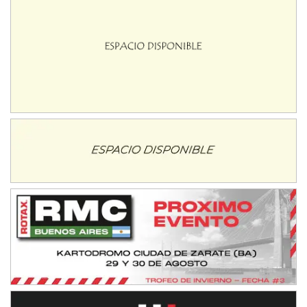
Ramiro Tot (Asfalto)
Baradero (Buenos Aires)
KDO - F6
Ciudad de Trenque Lauquen (Asfalto)
Trenque Lauquen (Buenos Aires)
ENTRERRIANO - F6 (POSTERGADA)
Parque de la Velocidad (Asfalto)
Villaguay (Entre Ríos)
VICTORIENSE - F7
El Cerro (Tierra)
Victoria (Entre Ríos)
PATAGONICO - F6
Moto Club Reginense (Tierra)
Gral. E. Godoy (Río Negro)
CSK - F7
Juventud Unida (Tierra)
Humboldt (Santa Fe)
NORESTE SANTAFESINO - F6