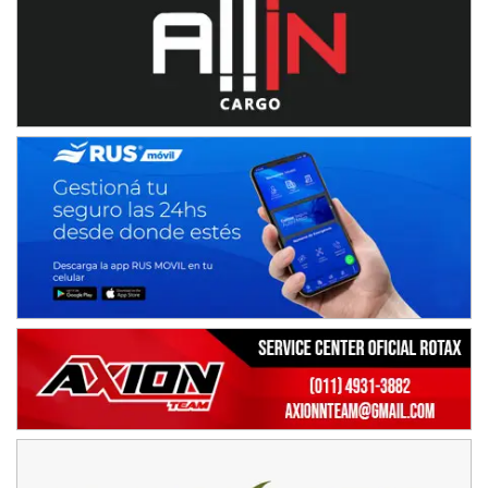
Ciudad de Avellaneda (Asfalto)
Avellaneda (Santa Fe)
SUR SANTAFESINO - F4
José Samuel Sánchez (Tierra)
Rufino (Santa Fe)
TUCUMANO - F5
Juan Navarro (Asfalto)
El Timbó (Tucumán)