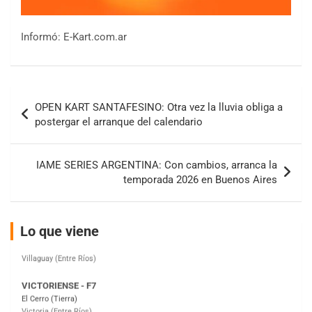
Informó: E-Kart.com.ar
COBERTURA ESPECIAL DE E-KART.COM.AR
08/09-AGO
Navegación
IAME SERIES ARGENTINA 6
OPEN KART SANTAFESINO: Otra vez la lluvia obliga a
Ramiro Tot (Asfalto)
de
postergar el arranque del calendario
Baradero (Buenos Aires)
entradas
KDO - F6
IAME SERIES ARGENTINA: Con cambios, arranca la
Ciudad de Trenque Lauquen (Asfalto)
temporada 2026 en Buenos Aires
Trenque Lauquen (Buenos Aires)
ENTRERRIANO - F6 (POSTERGADA)
Parque de la Velocidad (Asfalto)
Lo que viene
Villaguay (Entre Ríos)
VICTORIENSE - F7
El Cerro (Tierra)
Victoria (Entre Ríos)
PATAGONICO - F6