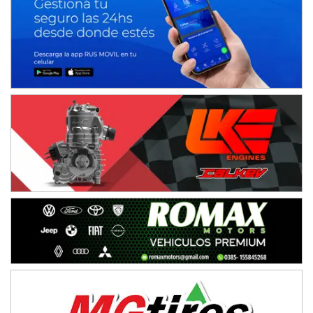
El Timbó (Tucumán)