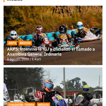
AKPS
MEDIOS
AKPS: Intervino la IGJ y oficializó el llamado a
Asamblea General Ordinaria
6 agosto, 2026
E-Kart
CHAQUEÑO TIERRA
MEDIOS