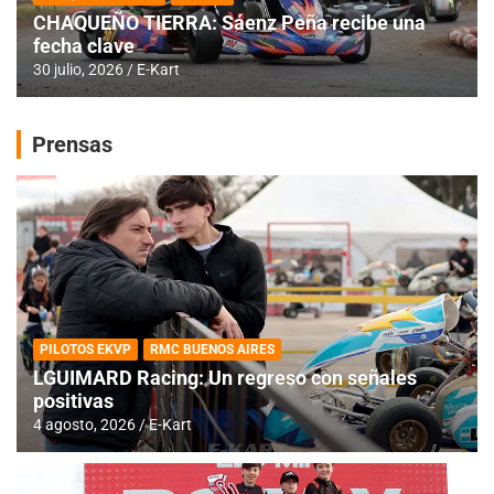
CHAQUEÑO TIERRA: Sáenz Peña recibe una
fecha clave
30 julio, 2026
E-Kart
Prensas
PILOTOS EKVP
RMC BUENOS AIRES
LGUIMARD Racing: Un regreso con señales
positivas
4 agosto, 2026
E-Kart