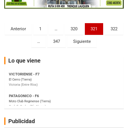
KDO - F6
Ciudad de Trenque Lauquen (Asfalto)
Trenque Lauquen (Buenos Aires)
Paginación
Anterior
1
…
320
321
322
ENTRERRIANO - F6 (POSTERGADA)
de
Parque de la Velocidad (Asfalto)
…
347
Siguiente
Villaguay (Entre Ríos)
entradas
VICTORIENSE - F7
Lo que viene
El Cerro (Tierra)
Victoria (Entre Ríos)
PATAGONICO - F6
Moto Club Reginense (Tierra)
Gral. E. Godoy (Río Negro)
CSK - F7
Juventud Unida (Tierra)
Humboldt (Santa Fe)
NORESTE SANTAFESINO - F6
Publicidad
Ciudad de Avellaneda (Asfalto)