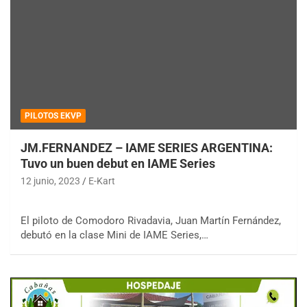
PILOTOS EKVP
JM.FERNANDEZ – IAME SERIES ARGENTINA:
Tuvo un buen debut en IAME Series
12 junio, 2023
E-Kart
El piloto de Comodoro Rivadavia, Juan Martín Fernández,
debutó en la clase Mini de IAME Series,…
COBERTURA ESPECIAL DE E-KART.COM.AR
08/09-AGO
IAME SERIES ARGENTINA 6
Ramiro Tot (Asfalto)
Baradero (Buenos Aires)