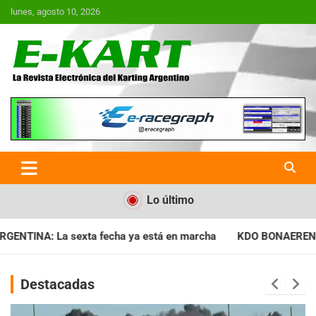
Saltar
lunes, agosto 10, 2026
al
contenido
E-Kart.com.ar | La Revista
Electrónica del Karting en
Argentina
Lo último
ha ya está en marcha
KDO BONAERENSE: Con la vara bien alta,
Destacadas