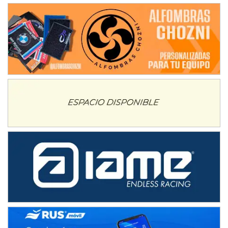
VICTORIENSE - F7
El Cerro (Tierra)
Victoria (Entre Ríos)
PATAGONICO - F6
Moto Club Reginense (Tierra)
Gral. E. Godoy (Río Negro)
CSK - F7
Juventud Unida (Tierra)
Humboldt (Santa Fe)
NORESTE SANTAFESINO - F6
Ciudad de Avellaneda (Asfalto)
Avellaneda (Santa Fe)
SUR SANTAFESINO - F4
José Samuel Sánchez (Tierra)
Rufino (Santa Fe)
TUCUMANO - F5
Juan Navarro (Asfalto)