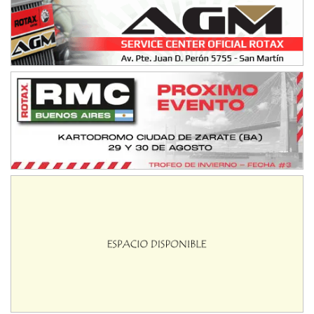
Avellaneda (Santa Fe)
SUR SANTAFESINO - F4
José Samuel Sánchez (Tierra)
Rufino (Santa Fe)
TUCUMANO - F5
Juan Navarro (Asfalto)
El Timbó (Tucumán)
COBERTURA ESPECIAL DE E-KART.COM.AR
08/09-AGO
IAME SERIES ARGENTINA 6
Ramiro Tot (Asfalto)
Baradero (Buenos Aires)
KDO - F6
Ciudad de Trenque Lauquen (Asfalto)
Trenque Lauquen (Buenos Aires)
ENTRERRIANO - F6 (POSTERGADA)
Parque de la Velocidad (Asfalto)
Villaguay (Entre Ríos)