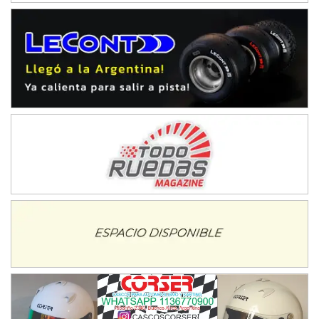
NORESTE SANTAFESINO - F6
Ciudad de Avellaneda (Asfalto)
Avellaneda (Santa Fe)
SUR SANTAFESINO - F4
José Samuel Sánchez (Tierra)
Rufino (Santa Fe)
TUCUMANO - F5
Juan Navarro (Asfalto)
El Timbó (Tucumán)