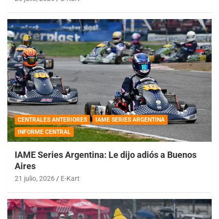
CENTRALES ANTERIORES
IAME SERIES ARGENTINA
INFORME CENTRAL
IAME Series Argentina: Le dijo adiós a Buenos
Aires
21 julio, 2026
E-Kart