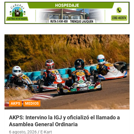
AKPS
MEDIOS
AKPS: Intervino la IGJ y oficializó el llamado a
Asamblea General Ordinaria
6 agosto, 2026
E-Kart