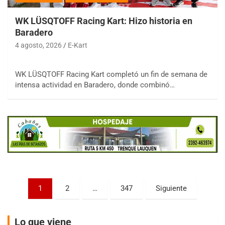
WK LÜSQTOFF Racing Kart: Hizo historia en
Baradero
4 agosto, 2026
E-Kart
COBERTURA ESPECIAL DE E-KART.COM.AR
08/09-AGO
WK LÜSQTOFF Racing Kart completó un fin de semana de
intensa actividad en Baradero, donde combinó…
IAME SERIES ARGENTINA 6
Ramiro Tot (Asfalto)
Baradero (Buenos Aires)
KDO - F6
Ciudad de Trenque Lauquen (Asfalto)
Trenque Lauquen (Buenos Aires)
ENTRERRIANO - F6 (POSTERGADA)
Parque de la Velocidad (Asfalto)
Villaguay (Entre Ríos)
Paginación
1
2
…
347
Siguiente
de
VICTORIENSE - F7
El Cerro (Tierra)
entradas
Victoria (Entre Ríos)
Lo que viene