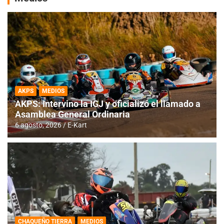
AKPS
MEDIOS
AKPS: Intervino la IGJ y oficializó el llamado a
Asamblea General Ordinaria
6 agosto, 2026
E-Kart
CHAQUEÑO TIERRA
MEDIOS