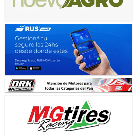
IAME SERIES ARGENTINA 6
Ramiro Tot (Asfalto)
Baradero (Buenos Aires)
KDO - F6
Ciudad de Trenque Lauquen (Asfalto)
Trenque Lauquen (Buenos Aires)
ENTRERRIANO - F6 (POSTERGADA)
Parque de la Velocidad (Asfalto)
Villaguay (Entre Ríos)
VICTORIENSE - F7
El Cerro (Tierra)
Victoria (Entre Ríos)
PATAGONICO - F6
Moto Club Reginense (Tierra)
Gral. E. Godoy (Río Negro)
CSK - F7
Juventud Unida (Tierra)
Humboldt (Santa Fe)