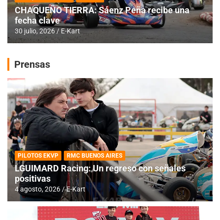
CHAQUEÑO TIERRA: Sáenz Peña recibe una
fecha clave
30 julio, 2026
E-Kart
Prensas
PILOTOS EKVP
RMC BUENOS AIRES
LGUIMARD Racing: Un regreso con señales
positivas
4 agosto, 2026
E-Kart