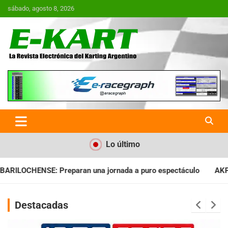
Saltar
sábado, agosto 8, 2026
al
contenido
E-Kart.com.ar | La Revista
Electrónica del Karting en
Argentina
Lo último
 a puro espectáculo
AKPS: Intervino la IGJ y oficializó el ll
Destacadas