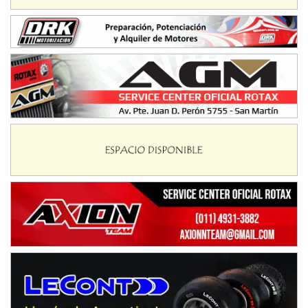
NORESTE SANTAFESINO - F6
Ciudad de Avellaneda (Asfalto)
Avellaneda (Santa Fe)
SUR SANTAFESINO - F4
José Samuel Sánchez (Tierra)
Rufino (Santa Fe)
TUCUMANO - F5
Juan Navarro (Asfalto)
El Timbó (Tucumán)