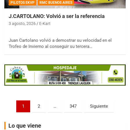
PILOTOS EKVP
RMC BUENOS AIRES
J.CARTOLANO: Volvió a ser la referencia
3 agosto, 2026
E-Kart
COBERTURA ESPECIAL DE E-KART.COM.AR
Juan Cartolano volvió a demostrar su velocidad en el
08/09-AGO
Trofeo de Invierno al conseguir su tercera…
IAME SERIES ARGENTINA 6
Ramiro Tot (Asfalto)
Baradero (Buenos Aires)
KDO - F6
Ciudad de Trenque Lauquen (Asfalto)
Trenque Lauquen (Buenos Aires)
ENTRERRIANO - F6 (POSTERGADA)
Parque de la Velocidad (Asfalto)
Paginación
1
2
…
347
Siguiente
Villaguay (Entre Ríos)
de
VICTORIENSE - F7
entradas
El Cerro (Tierra)
Lo que viene
Victoria (Entre Ríos)