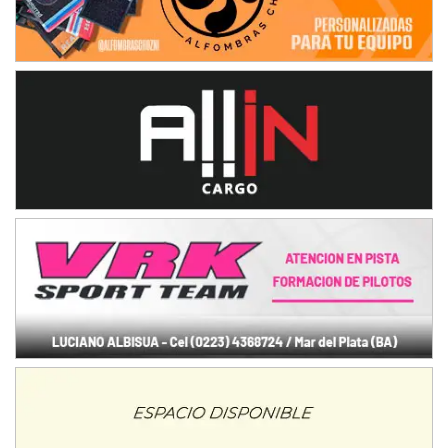
IAME SERIES ARGENTINA 6
Ramiro Tot (Asfalto)
Baradero (Buenos Aires)
KDO - F6
Ciudad de Trenque Lauquen (Asfalto)
Trenque Lauquen (Buenos Aires)
ENTRERRIANO - F6 (POSTERGADA)
Parque de la Velocidad (Asfalto)
Villaguay (Entre Ríos)
VICTORIENSE - F7
El Cerro (Tierra)
Victoria (Entre Ríos)
PATAGONICO - F6
Moto Club Reginense (Tierra)
Gral. E. Godoy (Río Negro)
CSK - F7
Juventud Unida (Tierra)
Humboldt (Santa Fe)