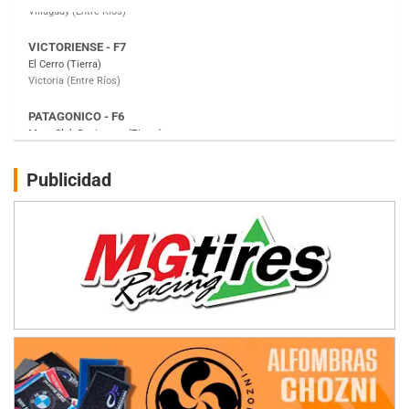
PATAGONICO - F6
Moto Club Reginense (Tierra)
Gral. E. Godoy (Río Negro)
CSK - F7
Juventud Unida (Tierra)
Humboldt (Santa Fe)
NORESTE SANTAFESINO - F6
Publicidad
Ciudad de Avellaneda (Asfalto)
Avellaneda (Santa Fe)
SUR SANTAFESINO - F4
José Samuel Sánchez (Tierra)
Rufino (Santa Fe)
TUCUMANO - F5
Juan Navarro (Asfalto)
El Timbó (Tucumán)
COBERTURA ESPECIAL DE E-KART.COM.AR
08/09-AGO