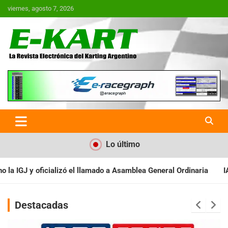
Saltar
viernes, agosto 7, 2026
al
contenido
E-Kart.com.ar | La Revista
Electrónica del Karting en
Argentina
Lo último
o a Asamblea General Ordinaria
IAME SERIES ARGENTINA: Baradero
Destacadas