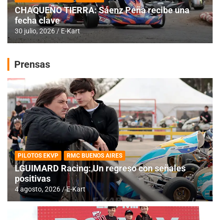
CHAQUEÑO TIERRA: Sáenz Peña recibe una
fecha clave
30 julio, 2026
E-Kart
Prensas
PILOTOS EKVP
RMC BUENOS AIRES
LGUIMARD Racing: Un regreso con señales
positivas
4 agosto, 2026
E-Kart