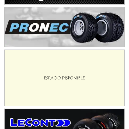
Baradero (Buenos Aires)
KDO - F6
Ciudad de Trenque Lauquen (Asfalto)
Trenque Lauquen (Buenos Aires)
ENTRERRIANO - F6 (POSTERGADA)
Parque de la Velocidad (Asfalto)
Villaguay (Entre Ríos)
VICTORIENSE - F7
El Cerro (Tierra)
Victoria (Entre Ríos)
PATAGONICO - F6
Moto Club Reginense (Tierra)
Gral. E. Godoy (Río Negro)
CSK - F7
Juventud Unida (Tierra)
Humboldt (Santa Fe)
NORESTE SANTAFESINO - F6
Ciudad de Avellaneda (Asfalto)