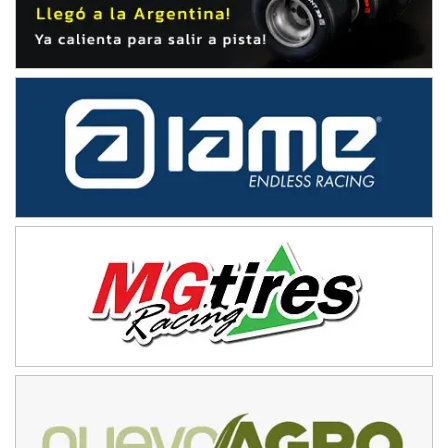
Avellaneda (Santa Fe)
SUR SANTAFESINO - F4
José Samuel Sánchez (Tierra)
Rufino (Santa Fe)
TUCUMANO - F5
Juan Navarro (Asfalto)
El Timbó (Tucumán)