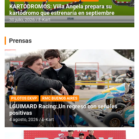
KARTODROMOS: Villa Angela prepara su
kartódromo que estrenaría en septiembre
30 julio, 2026
E-Kart
Prensas
PILOTOS EKVP
RMC BUENOS AIRES
LGUIMARD Racing: Un regreso con señales
positivas
4 agosto, 2026
E-Kart