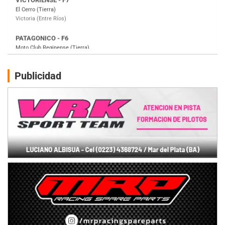
Gral. E. Godoy (Río Negro)
CSK - F7
Juventud Unida (Tierra)
Humboldt (Santa Fe)
NORESTE SANTAFESINO - F6
Publicidad
Ciudad de Avellaneda (Asfalto)
Avellaneda (Santa Fe)
SUR SANTAFESINO - F4
José Samuel Sánchez (Tierra)
Rufino (Santa Fe)
TUCUMANO - F5
Juan Navarro (Asfalto)
El Timbó (Tucumán)
COBERTURA ESPECIAL DE E-KART.COM.AR
08/09-AGO
IAME SERIES ARGENTINA 6
Ramiro Tot (Asfalto)