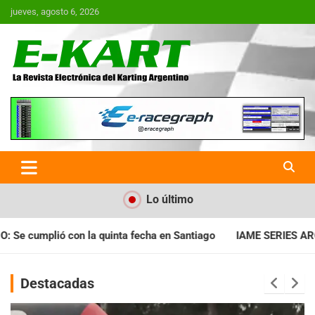
Saltar
jueves, agosto 6, 2026
al
contenido
E-Kart.com.ar | La Revista
Electrónica del Karting en
Argentina
Lo último
a en Santiago
IAME SERIES ARGENTINA: Horarios para la fecha
Destacadas