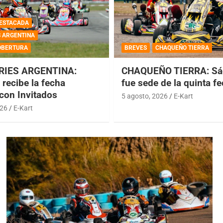
ESTACADA
S ARGENTINA
OBERTURA
BREVES
CHAQUEÑO TIERRA
RIES ARGENTINA:
CHAQUEÑO TIERRA: Sá
recibe la fecha
fue sede de la quinta f
 con Invitados
5 agosto, 2026
E-Kart
026
E-Kart