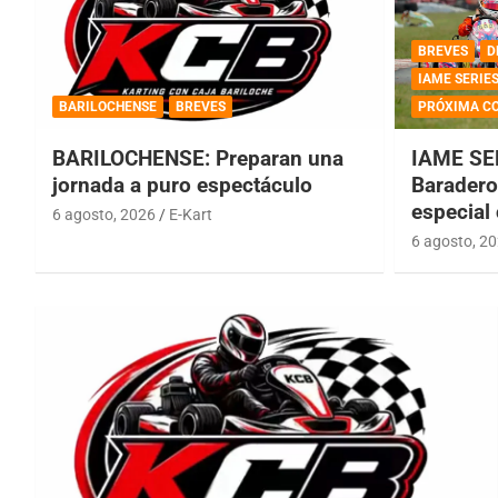
BREVES
D
IAME SERIE
BARILOCHENSE
BREVES
PRÓXIMA C
BARILOCHENSE: Preparan una
IAME SE
jornada a puro espectáculo
Baradero 
especial
6 agosto, 2026
E-Kart
6 agosto, 2