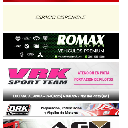
Baradero (Buenos Aires)
KDO - F6
Ciudad de Trenque Lauquen (Asfalto)
Trenque Lauquen (Buenos Aires)
ENTRERRIANO - F6 (POSTERGADA)
Parque de la Velocidad (Asfalto)
Villaguay (Entre Ríos)
VICTORIENSE - F7
El Cerro (Tierra)
Victoria (Entre Ríos)
PATAGONICO - F6
Moto Club Reginense (Tierra)
Gral. E. Godoy (Río Negro)
CSK - F7
Juventud Unida (Tierra)
Humboldt (Santa Fe)
NORESTE SANTAFESINO - F6
Ciudad de Avellaneda (Asfalto)