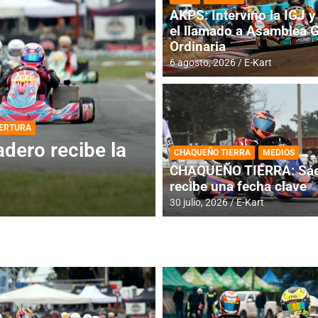
AKPS: Intervino la IGJ y 
el llamado a Asamblea 
Ordinaria
6 agosto, 2026
E-Kart
DESTACADA
INFORME CENTRAL
ios para la
RMC BUENOS AIR
CHAQUEÑO TIERRA
MEDIOS
histórica en Bar
CHAQUEÑO TIERRA: Sáe
recibe una fecha clave
4 agosto, 2026
E-Kart
30 julio, 2026
E-Kart