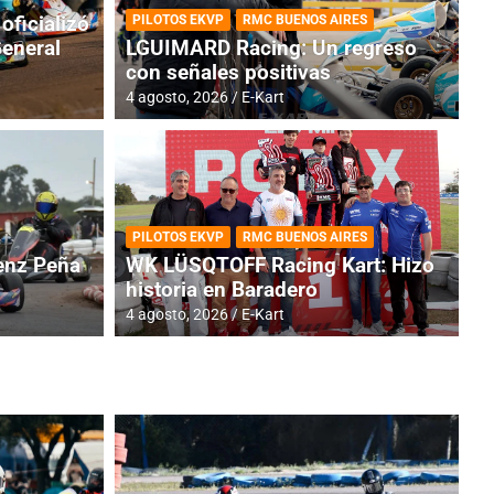
oficializó
PILOTOS EKVP
RMC BUENOS AIRES
General
LGUIMARD Racing: Un regreso
con señales positivas
4 agosto, 2026
E-Kart
RMC BUENOS AIRES
BR
ES: Cerró una jornada
I
PILOTOS EKVP
RMC BUENOS AIRES
adero
f
nz Peña
WK LÜSQTOFF Racing Kart: Hizo
historia en Baradero
6 a
4 agosto, 2026
E-Kart