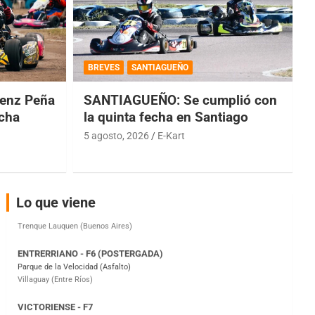
COBERTURA ESPECIAL DE E-KART.COM.AR
08/09-AGO
BREVES
SANTIAGUEÑO
IAME SERIES ARGENTINA 6
enz Peña
SANTIAGUEÑO: Se cumplió con
Ramiro Tot (Asfalto)
echa
la quinta fecha en Santiago
Baradero (Buenos Aires)
5 agosto, 2026
E-Kart
KDO - F6
Ciudad de Trenque Lauquen (Asfalto)
Trenque Lauquen (Buenos Aires)
ENTRERRIANO - F6 (POSTERGADA)
Lo que viene
Parque de la Velocidad (Asfalto)
Villaguay (Entre Ríos)
VICTORIENSE - F7
El Cerro (Tierra)
Victoria (Entre Ríos)
PATAGONICO - F6
Moto Club Reginense (Tierra)