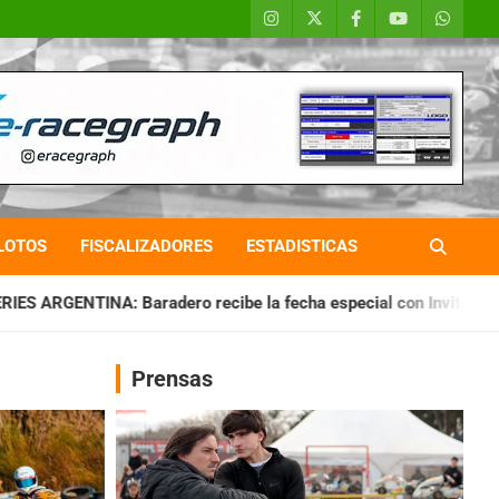
LOTOS
FISCALIZADORES
ESTADISTICAS
ro recibe la fecha especial con Invitados
CHAQUEÑO TIERR
Prensas