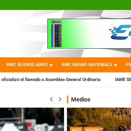
RMC BUENOS AIRES
RMC GRAND NATIONALS
PI
a Asamblea General Ordinaria
IAME SERIES ARGENTINA: Barade
Medios
AKPS
MEDIOS