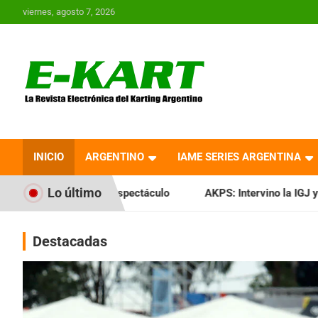
Saltar
viernes, agosto 7, 2026
al
contenido
E-Kart.com.ar | La
Revista Electrónica del
INICIO
ARGENTINO
IAME SERIES ARGENTINA
Karting en Argentina
Lo último
 espectáculo
AKPS: Intervino la IGJ y oficializó el llamado 
Destacadas