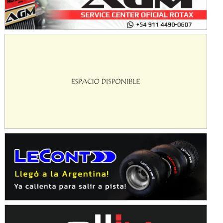
Avellaneda (Santa Fe)
SUR SANTAFESINO - F4
José Samuel Sánchez (Tierra)
Rufino (Santa Fe)
TUCUMANO - F5
Juan Navarro (Asfalto)
El Timbó (Tucumán)