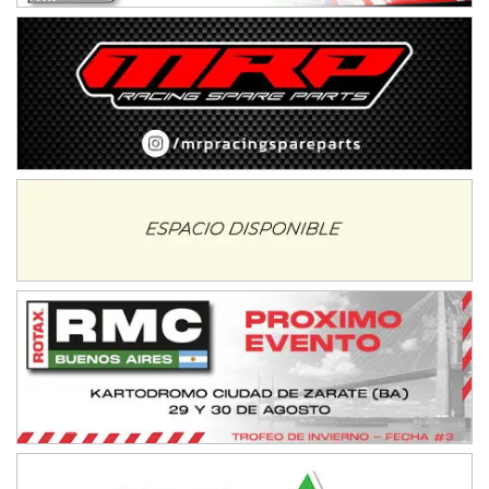
Baradero (Buenos Aires)
KDO - F6
Ciudad de Trenque Lauquen (Asfalto)
Trenque Lauquen (Buenos Aires)
ENTRERRIANO - F6 (POSTERGADA)
Parque de la Velocidad (Asfalto)
Villaguay (Entre Ríos)
VICTORIENSE - F7
El Cerro (Tierra)
Victoria (Entre Ríos)
PATAGONICO - F6
Moto Club Reginense (Tierra)
Gral. E. Godoy (Río Negro)
CSK - F7
Juventud Unida (Tierra)
Humboldt (Santa Fe)
NORESTE SANTAFESINO - F6