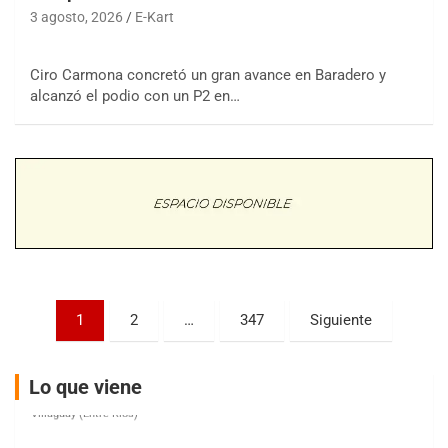
3 agosto, 2026
E-Kart
Ciro Carmona concretó un gran avance en Baradero y
COBERTURA ESPECIAL DE E-KART.COM.AR
alcanzó el podio con un P2 en…
08/09-AGO
IAME SERIES ARGENTINA 6
Ramiro Tot (Asfalto)
Baradero (Buenos Aires)
KDO - F6
Ciudad de Trenque Lauquen (Asfalto)
Trenque Lauquen (Buenos Aires)
ENTRERRIANO - F6 (POSTERGADA)
Parque de la Velocidad (Asfalto)
Paginación
1
2
…
347
Siguiente
Villaguay (Entre Ríos)
de
VICTORIENSE - F7
entradas
El Cerro (Tierra)
Lo que viene
Victoria (Entre Ríos)
PATAGONICO - F6