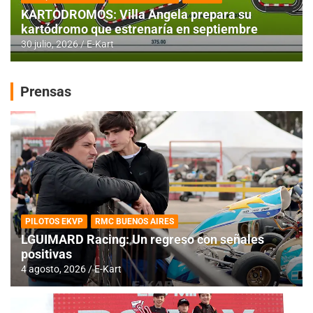
KARTODROMOS: Villa Angela prepara su
kartódromo que estrenaría en septiembre
30 julio, 2026
E-Kart
Prensas
PILOTOS EKVP
RMC BUENOS AIRES
LGUIMARD Racing: Un regreso con señales
positivas
4 agosto, 2026
E-Kart