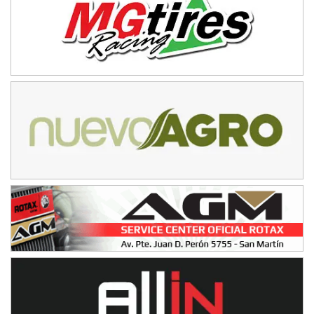
Ciudad de Avellaneda (Asfalto)
Avellaneda (Santa Fe)
SUR SANTAFESINO - F4
José Samuel Sánchez (Tierra)
Rufino (Santa Fe)
TUCUMANO - F5
Juan Navarro (Asfalto)
El Timbó (Tucumán)