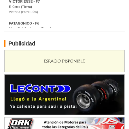
Moto Club Reginense (Tierra)
Gral. E. Godoy (Río Negro)
CSK - F7
Juventud Unida (Tierra)
Humboldt (Santa Fe)
NORESTE SANTAFESINO - F6
Publicidad
Ciudad de Avellaneda (Asfalto)
Avellaneda (Santa Fe)
SUR SANTAFESINO - F4
José Samuel Sánchez (Tierra)
Rufino (Santa Fe)
TUCUMANO - F5
Juan Navarro (Asfalto)
El Timbó (Tucumán)
COBERTURA ESPECIAL DE E-KART.COM.AR
08/09-AGO
IAME SERIES ARGENTINA 6
Ramiro Tot (Asfalto)