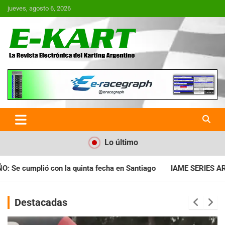
Saltar
jueves, agosto 6, 2026
al
contenido
E-Kart.com.ar | La Revista
Electrónica del Karting en
Argentina
Lo último
ha en Santiago
IAME SERIES ARGENTINA: Horarios para la fech
Destacadas