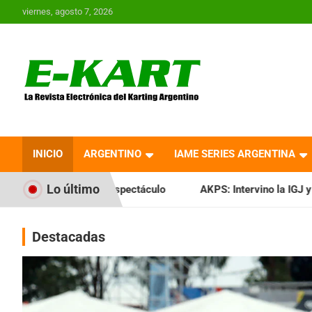
Saltar
viernes, agosto 7, 2026
al
contenido
E-Kart.com.ar | La
Revista Electrónica del
INICIO
ARGENTINO
IAME SERIES ARGENTINA
Karting en Argentina
Lo último
espectáculo
AKPS: Intervino la IGJ y oficializó el llamado 
Destacadas