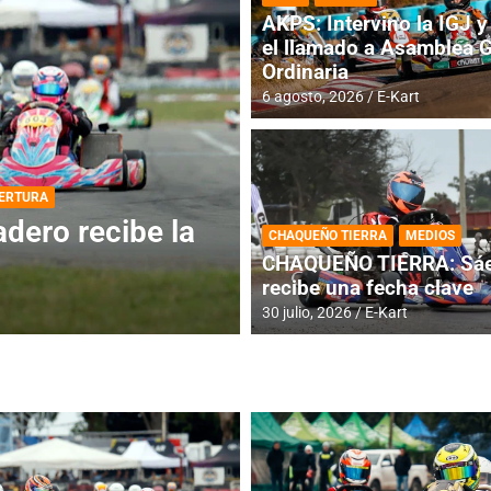
AKPS: Intervino la IGJ y 
el llamado a Asamblea 
Ordinaria
6 agosto, 2026
E-Kart
DESTACADA
INFORME CENTRAL
ios para la
RMC BUENOS AIR
CHAQUEÑO TIERRA
MEDIOS
histórica en Bar
CHAQUEÑO TIERRA: Sáe
recibe una fecha clave
4 agosto, 2026
E-Kart
30 julio, 2026
E-Kart