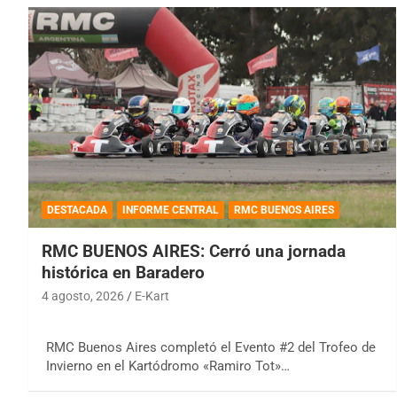
DESTACADA
INFORME CENTRAL
RMC BUENOS AIRES
RMC BUENOS AIRES: Cerró una jornada
histórica en Baradero
4 agosto, 2026
E-Kart
RMC Buenos Aires completó el Evento #2 del Trofeo de
Invierno en el Kartódromo «Ramiro Tot»…