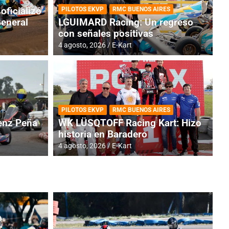
oficializó
PILOTOS EKVP
RMC BUENOS AIRES
General
LGUIMARD Racing: Un regreso
con señales positivas
4 agosto, 2026
E-Kart
RMC BUENOS AIRES
BR
ES: Cerró una jornada
I
PILOTOS EKVP
RMC BUENOS AIRES
adero
f
nz Peña
WK LÜSQTOFF Racing Kart: Hizo
historia en Baradero
6 a
4 agosto, 2026
E-Kart