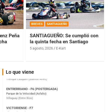
COBERTURA ESPECIAL DE E-KART.COM.AR
08/09-AGO
BREVES
SANTIAGUEÑO
IAME SERIES ARGENTINA 6
enz Peña
SANTIAGUEÑO: Se cumplió con
Ramiro Tot (Asfalto)
Baradero (Buenos Aires)
echa
la quinta fecha en Santiago
5 agosto, 2026
E-Kart
KDO - F6
Ciudad de Trenque Lauquen (Asfalto)
Trenque Lauquen (Buenos Aires)
ENTRERRIANO - F6 (POSTERGADA)
Lo que viene
Parque de la Velocidad (Asfalto)
Villaguay (Entre Ríos)
VICTORIENSE - F7
El Cerro (Tierra)
Victoria (Entre Ríos)
PATAGONICO - F6
Moto Club Reginense (Tierra)