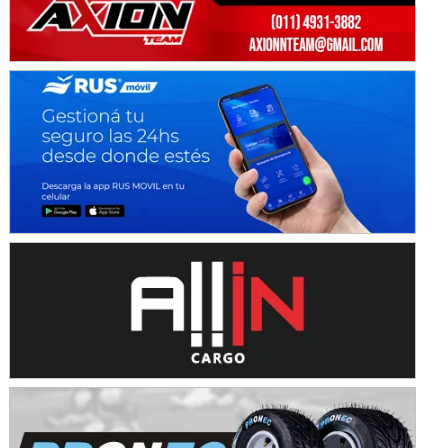
KDO - F6
Ciudad de Trenque Lauquen (Asfalto)
Trenque Lauquen (Buenos Aires)
ENTRERRIANO - F6 (POSTERGADA)
Parque de la Velocidad (Asfalto)
Villaguay (Entre Ríos)
VICTORIENSE - F7
El Cerro (Tierra)
Victoria (Entre Ríos)
PATAGONICO - F6
Moto Club Reginense (Tierra)
Gral. E. Godoy (Río Negro)
CSK - F7
Juventud Unida (Tierra)
Humboldt (Santa Fe)
NORESTE SANTAFESINO - F6
Ciudad de Avellaneda (Asfalto)