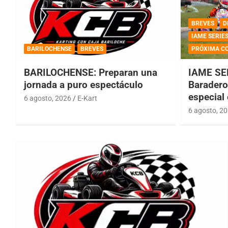
BREVES
D
IAME SERIE
BARILOCHENSE
BREVES
PRÓXIMA C
BARILOCHENSE: Preparan una
IAME SE
jornada a puro espectáculo
Baradero 
especial
6 agosto, 2026
E-Kart
6 agosto, 2