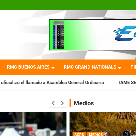
RMC BUENOS AIRES
RMC GRAND NATIONALS
PI
a Asamblea General Ordinaria
IAME SERIES ARGENTINA: Barade
Medios
AKPS
MEDIOS