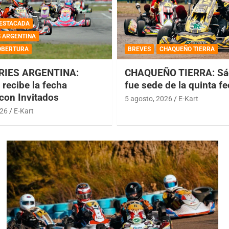
ESTACADA
S ARGENTINA
OBERTURA
BREVES
CHAQUEÑO TIERRA
RIES ARGENTINA:
CHAQUEÑO TIERRA: Sá
recibe la fecha
fue sede de la quinta f
 con Invitados
5 agosto, 2026
E-Kart
026
E-Kart