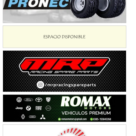
Avellaneda (Santa Fe)
SUR SANTAFESINO - F4
José Samuel Sánchez (Tierra)
Rufino (Santa Fe)
TUCUMANO - F5
Juan Navarro (Asfalto)
El Timbó (Tucumán)