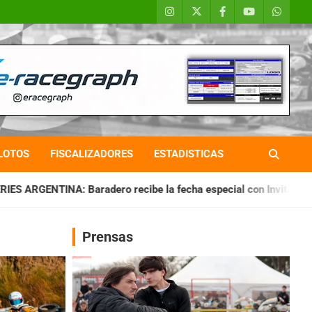
LOTOS
FISCALIZADORES
ESTADISTICAS
ro recibe la fecha especial con Invitados
CHAQUEÑO TIERR
Prensas