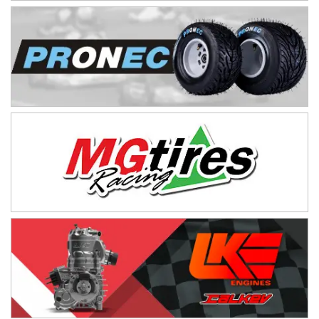
SUR ENTRERRIANO - F6
Hugo "Gato" Molini (Tierra)
Nogoyá (Entre Ríos)
RIOJANO - F6
Ciudad de La Rioja (Asfalto)
La Rioja (La Rioja)
PROKART NEUQUINO - F6
Autódromo de Neuquén (Asfalto)
Centenario (Neuquén)
CENTRO BONAERENSE - F6
Emilio Parisi (Tierra)
25 de Mayo (Buenos Aires)