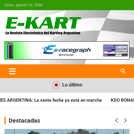
Saltar
lunes, agosto 10, 2026
al
contenido
E-Kart.com.ar | La Revista
Electrónica del Karting en
Argentina
Lo último
 ya está en marcha
KDO BONAERENSE: Con la vara bien alta, i
Destacadas