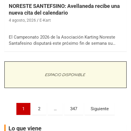
NORESTE SANTEFSINO: Avellaneda recibe una
nueva cita del calendario
4 agosto, 2026
E-Kart
COBERTURA ON-LINE DE E-KART.COM.AR
15/16/17-AGO
El Campeonato 2026 de la Asociación Karting Noreste
Santafesino disputará este próximo fin de semana su…
APAK - F6
Ciudad de Zárate (Asfalto)
Zárate (Buenos Aires)
PROKART METROPOLITANO - F1
Rubén Luis Di Palma (Asfalto)
Ciudad Evita (Buenos Aires)
AKPS - F6
Paginación
1
2
…
347
Siguiente
Kartódromo AKPS (Asfalto)
Comodoro Rivadavia (Chubut)
de
entradas
CORDOBES ASFALTO - F7
Lo que viene
Complejo Valentín Lauret (Tierra)