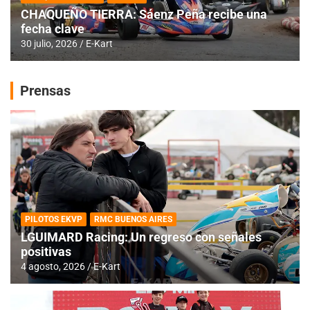
CHAQUEÑO TIERRA: Sáenz Peña recibe una
fecha clave
30 julio, 2026
E-Kart
Prensas
PILOTOS EKVP
RMC BUENOS AIRES
LGUIMARD Racing: Un regreso con señales
positivas
4 agosto, 2026
E-Kart