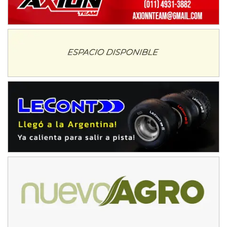
15/16/17-AGO
APAK - F6
Ciudad de Zárate (Asfalto)
Zárate (Buenos Aires)
PROKART METROPOLITANO - F1
Rubén Luis Di Palma (Asfalto)
Ciudad Evita (Buenos Aires)
AKPS - F6
Kartódromo AKPS (Asfalto)
Comodoro Rivadavia (Chubut)
CORDOBES ASFALTO - F7
Complejo Valentín Lauret (Tierra)
Colonia Caroya (Córdoba)
ENTRERRIANO - F6
Parque de la Velocidad (Asfalto)
Villaguay (Entre Ríos)