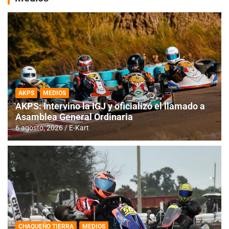
AKPS
MEDIOS
AKPS: Intervino la IGJ y oficializó el llamado a
Asamblea General Ordinaria
6 agosto, 2026
E-Kart
CHAQUEÑO TIERRA
MEDIOS