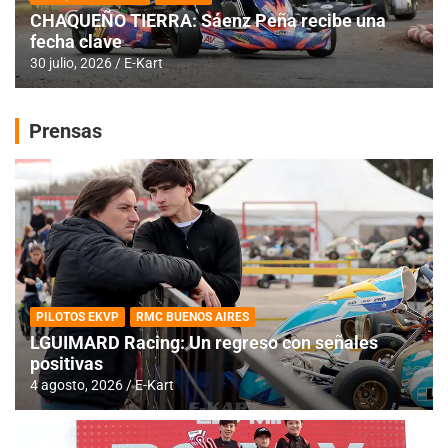
CHAQUEÑO TIERRA: Sáenz Peña recibe una
fecha clave
30 julio, 2026
E-Kart
Prensas
PILOTOS EKVP
RMC BUENOS AIRES
LGUIMARD Racing: Un regreso con señales
positivas
4 agosto, 2026
E-Kart