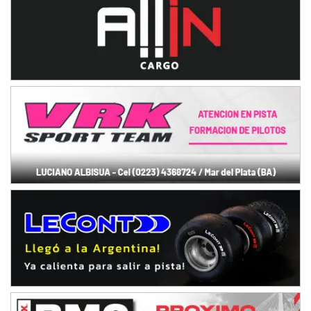
NORESTE SANTAFESINO - F6
Ciudad de Avellaneda (Asfalto)
Avellaneda (Santa Fe)
SUR SANTAFESINO - F4
José Samuel Sánchez (Tierra)
Rufino (Santa Fe)
TUCUMANO - F5
Juan Navarro (Asfalto)
El Timbó (Tucumán)