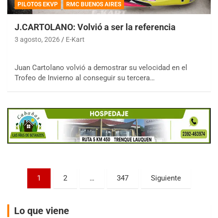
PILOTOS EKVP
RMC BUENOS AIRES
J.CARTOLANO: Volvió a ser la referencia
3 agosto, 2026
E-Kart
COBERTURA ESPECIAL DE E-KART.COM.AR
Juan Cartolano volvió a demostrar su velocidad en el
08/09-AGO
Trofeo de Invierno al conseguir su tercera…
IAME SERIES ARGENTINA 6
Ramiro Tot (Asfalto)
Baradero (Buenos Aires)
KDO - F6
Ciudad de Trenque Lauquen (Asfalto)
Trenque Lauquen (Buenos Aires)
ENTRERRIANO - F6 (POSTERGADA)
Parque de la Velocidad (Asfalto)
Paginación
1
2
…
347
Siguiente
Villaguay (Entre Ríos)
de
VICTORIENSE - F7
entradas
Lo que viene
El Cerro (Tierra)
Victoria (Entre Ríos)