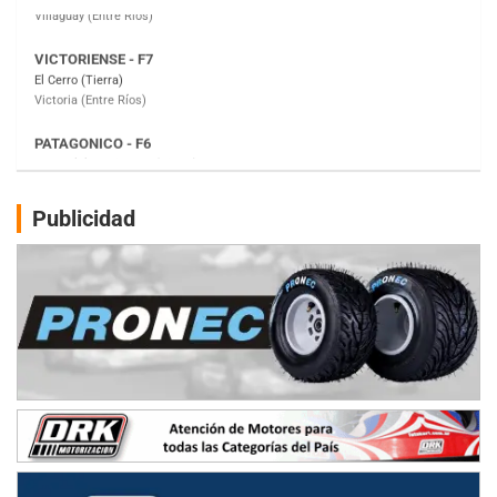
PATAGONICO - F6
Moto Club Reginense (Tierra)
Gral. E. Godoy (Río Negro)
CSK - F7
Juventud Unida (Tierra)
Humboldt (Santa Fe)
NORESTE SANTAFESINO - F6
Publicidad
Ciudad de Avellaneda (Asfalto)
Avellaneda (Santa Fe)
SUR SANTAFESINO - F4
José Samuel Sánchez (Tierra)
Rufino (Santa Fe)
TUCUMANO - F5
Juan Navarro (Asfalto)
El Timbó (Tucumán)
COBERTURA ESPECIAL DE E-KART.COM.AR
08/09-AGO