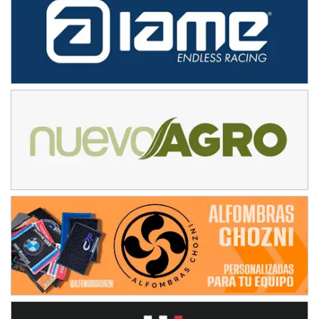
IAME SERIES ARGENTINA 6
Ramiro Tot (Asfalto)
Baradero (Buenos Aires)
KDO - F6
Ciudad de Trenque Lauquen (Asfalto)
Trenque Lauquen (Buenos Aires)
ENTRERRIANO - F6 (POSTERGADA)
Parque de la Velocidad (Asfalto)
Villaguay (Entre Ríos)
VICTORIENSE - F7
El Cerro (Tierra)
Victoria (Entre Ríos)
PATAGONICO - F6
Moto Club Reginense (Tierra)
Gral. E. Godoy (Río Negro)
CSK - F7
Juventud Unida (Tierra)
Humboldt (Santa Fe)