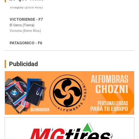
Victoria (Entre Ríos)
PATAGONICO - F6
Moto Club Reginense (Tierra)
Gral. E. Godoy (Río Negro)
CSK - F7
Juventud Unida (Tierra)
Humboldt (Santa Fe)
NORESTE SANTAFESINO - F6
Publicidad
Ciudad de Avellaneda (Asfalto)
Avellaneda (Santa Fe)
SUR SANTAFESINO - F4
José Samuel Sánchez (Tierra)
Rufino (Santa Fe)
TUCUMANO - F5
Juan Navarro (Asfalto)
El Timbó (Tucumán)
COBERTURA ESPECIAL DE E-KART.COM.AR
08/09-AGO