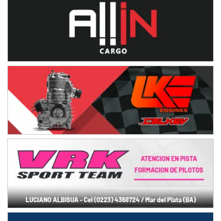
Humboldt (Santa Fe)
NORESTE SANTAFESINO - F6
Ciudad de Avellaneda (Asfalto)
Avellaneda (Santa Fe)
SUR SANTAFESINO - F4
José Samuel Sánchez (Tierra)
Rufino (Santa Fe)
TUCUMANO - F5
Juan Navarro (Asfalto)
El Timbó (Tucumán)