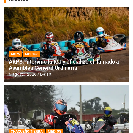
AKPS
MEDIOS
AKPS: Intervino la IGJ y oficializó el llamado a
Asamblea General Ordinaria
6 agosto, 2026
E-Kart
CHAQUEÑO TIERRA
MEDIOS