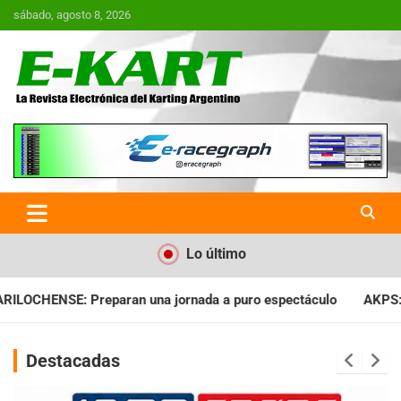
Saltar
sábado, agosto 8, 2026
al
contenido
E-Kart.com.ar | La Revista
Electrónica del Karting en
Argentina
Lo último
ada a puro espectáculo
AKPS: Intervino la IGJ y oficializó el
Destacadas