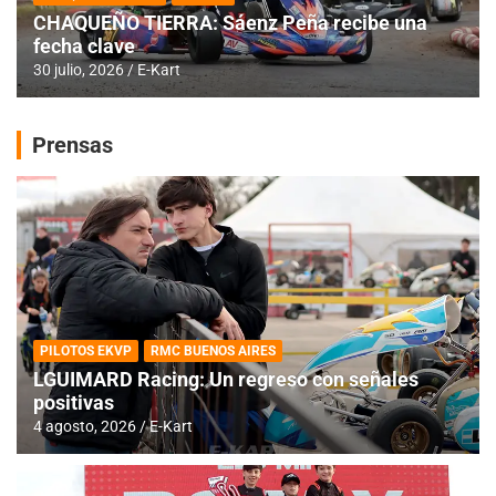
CHAQUEÑO TIERRA: Sáenz Peña recibe una
fecha clave
30 julio, 2026
E-Kart
Prensas
PILOTOS EKVP
RMC BUENOS AIRES
LGUIMARD Racing: Un regreso con señales
positivas
4 agosto, 2026
E-Kart