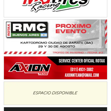
IAME SERIES ARGENTINA 6
Ramiro Tot (Asfalto)
Baradero (Buenos Aires)
KDO - F6
Ciudad de Trenque Lauquen (Asfalto)
Trenque Lauquen (Buenos Aires)
ENTRERRIANO - F6 (POSTERGADA)
Parque de la Velocidad (Asfalto)
Villaguay (Entre Ríos)
VICTORIENSE - F7
El Cerro (Tierra)
Victoria (Entre Ríos)
PATAGONICO - F6
Moto Club Reginense (Tierra)
Gral. E. Godoy (Río Negro)
CSK - F7
Juventud Unida (Tierra)