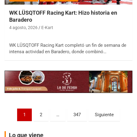
WK LÜSQTOFF Racing Kart: Hizo historia en
Baradero
4 agosto, 2026
E-Kart
COBERTURA ESPECIAL DE E-KART.COM.AR
WK LÜSQTOFF Racing Kart completó un fin de semana de
08/09-AGO
intensa actividad en Baradero, donde combinó…
IAME SERIES ARGENTINA 6
Ramiro Tot (Asfalto)
Baradero (Buenos Aires)
KDO - F6
Ciudad de Trenque Lauquen (Asfalto)
Trenque Lauquen (Buenos Aires)
ENTRERRIANO - F6 (POSTERGADA)
Parque de la Velocidad (Asfalto)
Paginación
1
2
…
347
Siguiente
Villaguay (Entre Ríos)
de
VICTORIENSE - F7
entradas
El Cerro (Tierra)
Lo que viene