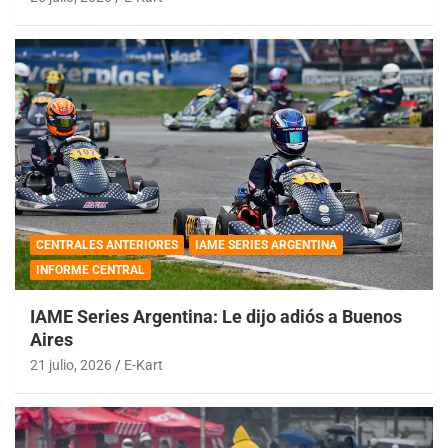
CENTRALES ANTERIORES
IAME SERIES ARGENTINA
INFORME CENTRAL
IAME Series Argentina: Le dijo adiós a Buenos
Aires
21 julio, 2026
E-Kart