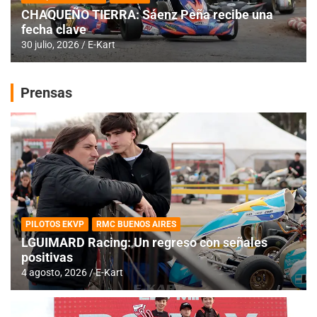
CHAQUEÑO TIERRA: Sáenz Peña recibe una
fecha clave
30 julio, 2026
E-Kart
Prensas
PILOTOS EKVP
RMC BUENOS AIRES
LGUIMARD Racing: Un regreso con señales
positivas
4 agosto, 2026
E-Kart