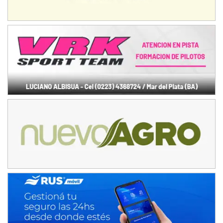
NORESTE SANTAFESINO - F6
Ciudad de Avellaneda (Asfalto)
Avellaneda (Santa Fe)
SUR SANTAFESINO - F4
José Samuel Sánchez (Tierra)
Rufino (Santa Fe)
TUCUMANO - F5
Juan Navarro (Asfalto)
El Timbó (Tucumán)