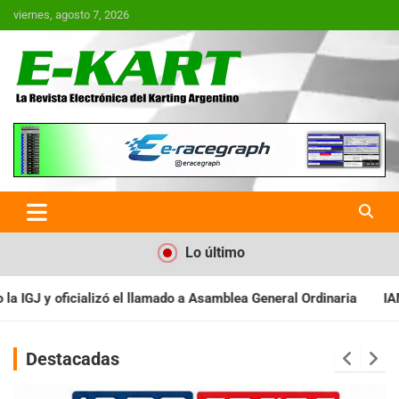
Saltar
viernes, agosto 7, 2026
al
contenido
E-Kart.com.ar | La Revista
Electrónica del Karting en
Argentina
Lo último
a Asamblea General Ordinaria
IAME SERIES ARGENTINA: Baradero 
Destacadas