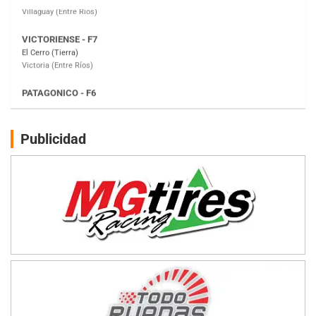
Victoria (Entre Ríos)
PATAGONICO - F6
Moto Club Reginense (Tierra)
Gral. E. Godoy (Río Negro)
CSK - F7
Juventud Unida (Tierra)
Humboldt (Santa Fe)
NORESTE SANTAFESINO - F6
Publicidad
Ciudad de Avellaneda (Asfalto)
Avellaneda (Santa Fe)
SUR SANTAFESINO - F4
José Samuel Sánchez (Tierra)
Rufino (Santa Fe)
TUCUMANO - F5
Juan Navarro (Asfalto)
El Timbó (Tucumán)
COBERTURA ESPECIAL DE E-KART.COM.AR
08/09-AGO