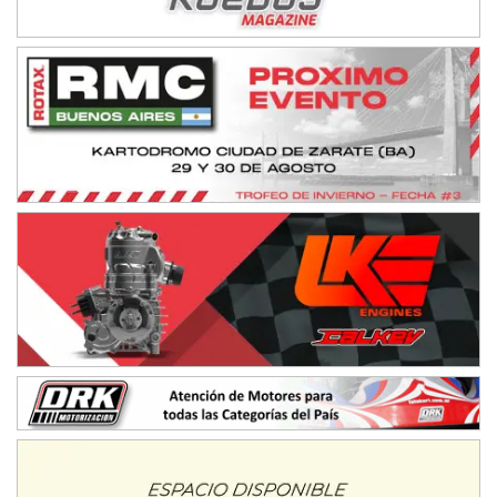
IAME SERIES ARGENTINA 6
Ramiro Tot (Asfalto)
Baradero (Buenos Aires)
KDO - F6
Ciudad de Trenque Lauquen (Asfalto)
Trenque Lauquen (Buenos Aires)
ENTRERRIANO - F6 (POSTERGADA)
Parque de la Velocidad (Asfalto)
Villaguay (Entre Ríos)
VICTORIENSE - F7
El Cerro (Tierra)
Victoria (Entre Ríos)
PATAGONICO - F6
Moto Club Reginense (Tierra)
Gral. E. Godoy (Río Negro)
CSK - F7
Juventud Unida (Tierra)
Humboldt (Santa Fe)