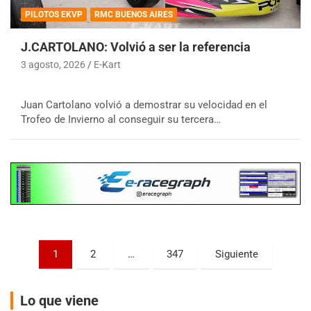
PILOTOS EKVP
RMC BUENOS AIRES
J.CARTOLANO: Volvió a ser la referencia
3 agosto, 2026
E-Kart
COBERTURA ESPECIAL DE E-KART.COM.AR
08/09-AGO
Juan Cartolano volvió a demostrar su velocidad en el
Trofeo de Invierno al conseguir su tercera…
IAME SERIES ARGENTINA 6
Ramiro Tot (Asfalto)
Baradero (Buenos Aires)
KDO - F6
Ciudad de Trenque Lauquen (Asfalto)
Trenque Lauquen (Buenos Aires)
ENTRERRIANO - F6 (POSTERGADA)
Paginación
Parque de la Velocidad (Asfalto)
1
2
…
347
Siguiente
Villaguay (Entre Ríos)
de
VICTORIENSE - F7
entradas
Lo que viene
El Cerro (Tierra)