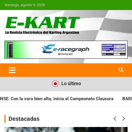
Saltar
domingo, agosto 9, 2026
al
contenido
E-Kart.com.ar | La Revista
Electrónica del Karting en
Argentina
Lo último
a el Campeonato Clausura
BARILOCHENSE: Preparan una jornad
Destacadas