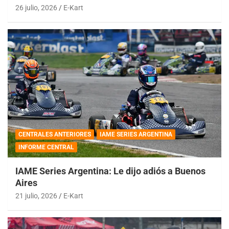
26 julio, 2026
E-Kart
CENTRALES ANTERIORES
IAME SERIES ARGENTINA
INFORME CENTRAL
IAME Series Argentina: Le dijo adiós a Buenos
Aires
21 julio, 2026
E-Kart