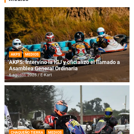
AKPS
MEDIOS
AKPS: Intervino la IGJ y oficializó el llamado a
Asamblea General Ordinaria
6 agosto, 2026
E-Kart
CHAQUEÑO TIERRA
MEDIOS