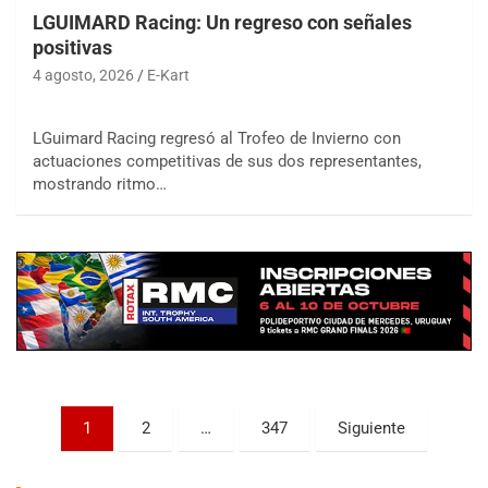
LGUIMARD Racing: Un regreso con señales
positivas
4 agosto, 2026
E-Kart
LGuimard Racing regresó al Trofeo de Invierno con
actuaciones competitivas de sus dos representantes,
COBERTURA ESPECIAL DE E-KART.COM.AR
mostrando ritmo…
08/09-AGO
IAME SERIES ARGENTINA 6
Ramiro Tot (Asfalto)
Baradero (Buenos Aires)
KDO - F6
Ciudad de Trenque Lauquen (Asfalto)
Trenque Lauquen (Buenos Aires)
ENTRERRIANO - F6 (POSTERGADA)
Parque de la Velocidad (Asfalto)
Paginación
1
2
…
347
Siguiente
Villaguay (Entre Ríos)
de
VICTORIENSE - F7