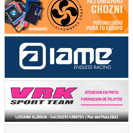
Humboldt (Santa Fe)
NORESTE SANTAFESINO - F6
Ciudad de Avellaneda (Asfalto)
Avellaneda (Santa Fe)
SUR SANTAFESINO - F4
José Samuel Sánchez (Tierra)
Rufino (Santa Fe)
TUCUMANO - F5
Juan Navarro (Asfalto)
El Timbó (Tucumán)