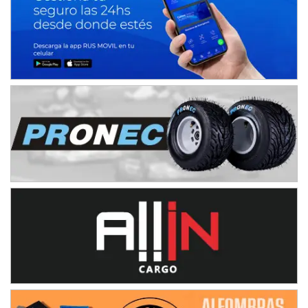
08/09-AGO
IAME SERIES ARGENTINA 6
Ramiro Tot (Asfalto)
Baradero (Buenos Aires)
KDO - F6
Ciudad de Trenque Lauquen (Asfalto)
Trenque Lauquen (Buenos Aires)
ENTRERRIANO - F6 (POSTERGADA)
Parque de la Velocidad (Asfalto)
Villaguay (Entre Ríos)
VICTORIENSE - F7
El Cerro (Tierra)
Victoria (Entre Ríos)
PATAGONICO - F6
Moto Club Reginense (Tierra)
Gral. E. Godoy (Río Negro)
CSK - F7
Juventud Unida (Tierra)