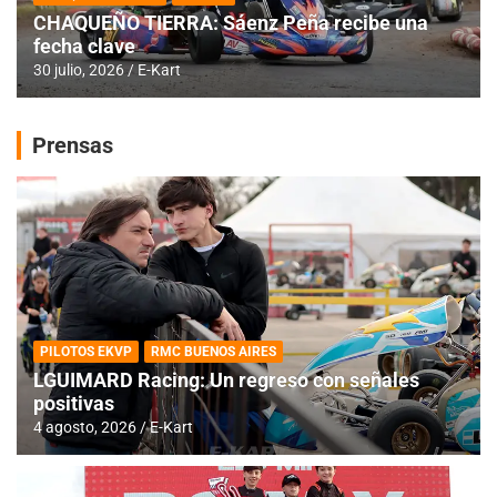
CHAQUEÑO TIERRA: Sáenz Peña recibe una
fecha clave
30 julio, 2026
E-Kart
Prensas
PILOTOS EKVP
RMC BUENOS AIRES
LGUIMARD Racing: Un regreso con señales
positivas
4 agosto, 2026
E-Kart