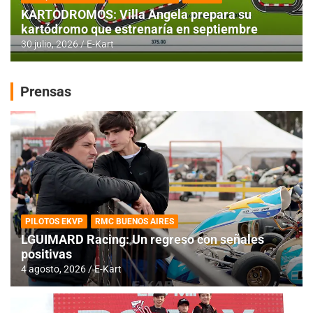
KARTODROMOS: Villa Angela prepara su
kartódromo que estrenaría en septiembre
30 julio, 2026
E-Kart
Prensas
PILOTOS EKVP
RMC BUENOS AIRES
LGUIMARD Racing: Un regreso con señales
positivas
4 agosto, 2026
E-Kart