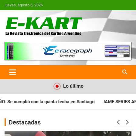
Saltar
jueves, agosto 6, 2026
al
contenido
E-Kart.com.ar | La Revista
Electrónica del Karting en
Argentina
Lo último
ha en Santiago
IAME SERIES ARGENTINA: Horarios para la fech
Destacadas