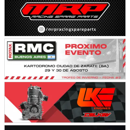
Ciudad de Avellaneda (Asfalto)
Avellaneda (Santa Fe)
SUR SANTAFESINO - F4
José Samuel Sánchez (Tierra)
Rufino (Santa Fe)
TUCUMANO - F5
Juan Navarro (Asfalto)
El Timbó (Tucumán)