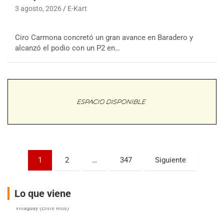
3 agosto, 2026
E-Kart
Ciro Carmona concretó un gran avance en Baradero y
COBERTURA ESPECIAL DE E-KART.COM.AR
alcanzó el podio con un P2 en…
08/09-AGO
IAME SERIES ARGENTINA 6
Ramiro Tot (Asfalto)
Baradero (Buenos Aires)
KDO - F6
Ciudad de Trenque Lauquen (Asfalto)
Trenque Lauquen (Buenos Aires)
ENTRERRIANO - F6 (POSTERGADA)
Parque de la Velocidad (Asfalto)
Paginación
1
2
…
347
Siguiente
Villaguay (Entre Ríos)
de
VICTORIENSE - F7
entradas
El Cerro (Tierra)
Lo que viene
Victoria (Entre Ríos)
PATAGONICO - F6