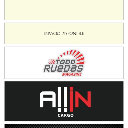
Baradero (Buenos Aires)
KDO - F6
Ciudad de Trenque Lauquen (Asfalto)
Trenque Lauquen (Buenos Aires)
ENTRERRIANO - F6 (POSTERGADA)
Parque de la Velocidad (Asfalto)
Villaguay (Entre Ríos)
VICTORIENSE - F7
El Cerro (Tierra)
Victoria (Entre Ríos)
PATAGONICO - F6
Moto Club Reginense (Tierra)
Gral. E. Godoy (Río Negro)
CSK - F7
Juventud Unida (Tierra)
Humboldt (Santa Fe)
NORESTE SANTAFESINO - F6