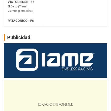
Moto Club Reginense (Tierra)
Gral. E. Godoy (Río Negro)
CSK - F7
Juventud Unida (Tierra)
Humboldt (Santa Fe)
NORESTE SANTAFESINO - F6
Publicidad
Ciudad de Avellaneda (Asfalto)
Avellaneda (Santa Fe)
SUR SANTAFESINO - F4
José Samuel Sánchez (Tierra)
Rufino (Santa Fe)
TUCUMANO - F5
Juan Navarro (Asfalto)
El Timbó (Tucumán)
COBERTURA ESPECIAL DE E-KART.COM.AR
08/09-AGO
IAME SERIES ARGENTINA 6
Ramiro Tot (Asfalto)