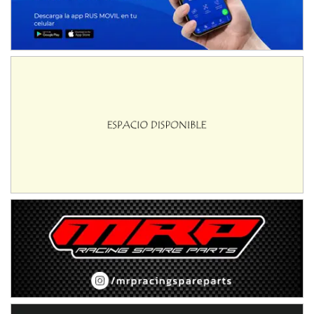
NORESTE SANTAFESINO - F6
Ciudad de Avellaneda (Asfalto)
Avellaneda (Santa Fe)
SUR SANTAFESINO - F4
José Samuel Sánchez (Tierra)
Rufino (Santa Fe)
TUCUMANO - F5
Juan Navarro (Asfalto)
El Timbó (Tucumán)