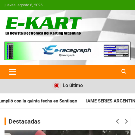
Saltar
jueves, agosto 6, 2026
al
contenido
E-Kart.com.ar | La Revista
Electrónica del Karting en
Argentina
Lo último
a en Santiago
IAME SERIES ARGENTINA: Horarios para la fecha
Destacadas