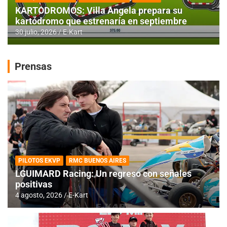
KARTODROMOS: Villa Angela prepara su
kartódromo que estrenaría en septiembre
30 julio, 2026
E-Kart
Prensas
PILOTOS EKVP
RMC BUENOS AIRES
LGUIMARD Racing: Un regreso con señales
positivas
4 agosto, 2026
E-Kart