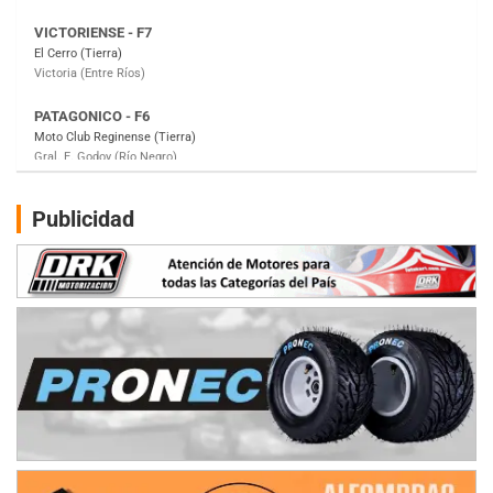
PATAGONICO - F6
Moto Club Reginense (Tierra)
Gral. E. Godoy (Río Negro)
CSK - F7
Juventud Unida (Tierra)
Humboldt (Santa Fe)
NORESTE SANTAFESINO - F6
Publicidad
Ciudad de Avellaneda (Asfalto)
Avellaneda (Santa Fe)
SUR SANTAFESINO - F4
José Samuel Sánchez (Tierra)
Rufino (Santa Fe)
TUCUMANO - F5
Juan Navarro (Asfalto)
El Timbó (Tucumán)
COBERTURA ESPECIAL DE E-KART.COM.AR
08/09-AGO