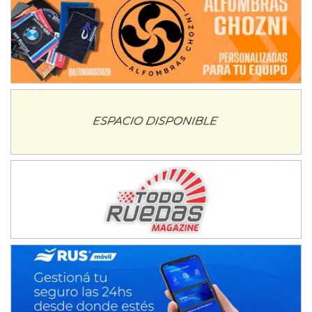
IAME SERIES ARGENTINA 6
Ramiro Tot (Asfalto)
Baradero (Buenos Aires)
KDO - F6
Ciudad de Trenque Lauquen (Asfalto)
Trenque Lauquen (Buenos Aires)
ENTRERRIANO - F6 (POSTERGADA)
Parque de la Velocidad (Asfalto)
Villaguay (Entre Ríos)
VICTORIENSE - F7
El Cerro (Tierra)
Victoria (Entre Ríos)
PATAGONICO - F6
Moto Club Reginense (Tierra)
Gral. E. Godoy (Río Negro)
CSK - F7
Juventud Unida (Tierra)
Humboldt (Santa Fe)