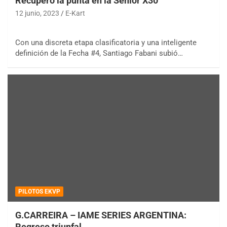
Recuperó la punta en la Senior X30
12 junio, 2023
E-Kart
Con una discreta etapa clasificatoria y una inteligente
definición de la Fecha #4, Santiago Fabani subió…
PILOTOS EKVP
G.CARREIRA – IAME SERIES ARGENTINA:
Regreso triunfal