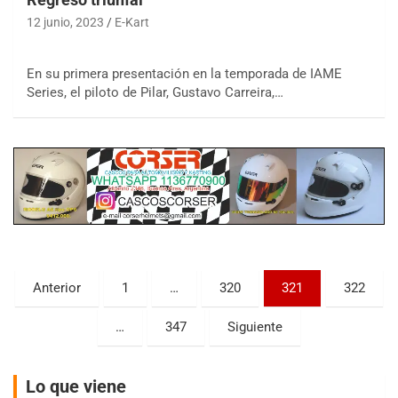
12 junio, 2023
E-Kart
En su primera presentación en la temporada de IAME
Series, el piloto de Pilar, Gustavo Carreira,…
COBERTURA ESPECIAL DE E-KART.COM.AR
08/09-AGO
IAME SERIES ARGENTINA 6
Ramiro Tot (Asfalto)
Baradero (Buenos Aires)
KDO - F6
Ciudad de Trenque Lauquen (Asfalto)
Trenque Lauquen (Buenos Aires)
Paginación
Anterior
1
…
320
321
322
ENTRERRIANO - F6 (POSTERGADA)
de
Parque de la Velocidad (Asfalto)
…
347
Siguiente
Villaguay (Entre Ríos)
entradas
VICTORIENSE - F7
El Cerro (Tierra)
Lo que viene
Victoria (Entre Ríos)