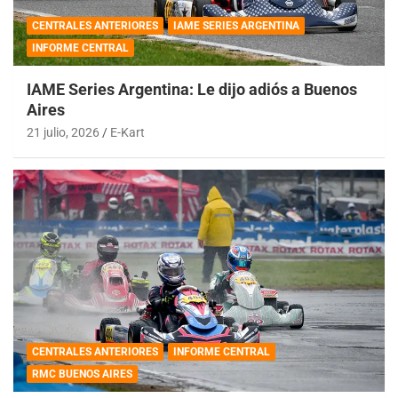
CENTRALES ANTERIORES
IAME SERIES ARGENTINA
INFORME CENTRAL
IAME Series Argentina: Le dijo adiós a Buenos
Aires
21 julio, 2026
E-Kart
CENTRALES ANTERIORES
INFORME CENTRAL
RMC BUENOS AIRES