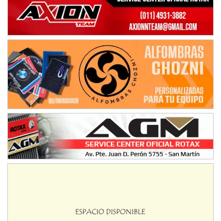
Baradero (Buenos Aires)
KDO - F6
Ciudad de Trenque Lauquen (Asfalto)
Trenque Lauquen (Buenos Aires)
ENTRERRIANO - F6 (POSTERGADA)
Parque de la Velocidad (Asfalto)
Villaguay (Entre Ríos)
VICTORIENSE - F7
El Cerro (Tierra)
Victoria (Entre Ríos)
PATAGONICO - F6
Moto Club Reginense (Tierra)
Gral. E. Godoy (Río Negro)
CSK - F7
Juventud Unida (Tierra)
Humboldt (Santa Fe)
NORESTE SANTAFESINO - F6