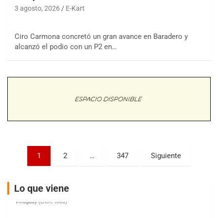
3 agosto, 2026
E-Kart
Ciro Carmona concretó un gran avance en Baradero y
COBERTURA ESPECIAL DE E-KART.COM.AR
alcanzó el podio con un P2 en…
08/09-AGO
IAME SERIES ARGENTINA 6
Ramiro Tot (Asfalto)
Baradero (Buenos Aires)
KDO - F6
Ciudad de Trenque Lauquen (Asfalto)
Trenque Lauquen (Buenos Aires)
ENTRERRIANO - F6 (POSTERGADA)
Parque de la Velocidad (Asfalto)
Paginación
1
2
…
347
Siguiente
Villaguay (Entre Ríos)
de
VICTORIENSE - F7
entradas
El Cerro (Tierra)
Lo que viene
Victoria (Entre Ríos)
PATAGONICO - F6