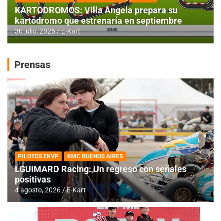
KARTODROMOS: Villa Angela prepara su
kartódromo que estrenaría en septiembre
30 julio, 2026
E-Kart
Prensas
PILOTOS EKVP
RMC BUENOS AIRES
LGUIMARD Racing: Un regreso con señales
positivas
4 agosto, 2026
E-Kart