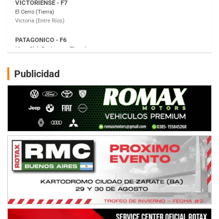
Moto Club Reginense (Tierra)
Gral. E. Godoy (Río Negro)
CSK - F7
Juventud Unida (Tierra)
Humboldt (Santa Fe)
NORESTE SANTAFESINO - F6
Publicidad
Ciudad de Avellaneda (Asfalto)
Avellaneda (Santa Fe)
SUR SANTAFESINO - F4
José Samuel Sánchez (Tierra)
Rufino (Santa Fe)
TUCUMANO - F5
Juan Navarro (Asfalto)
El Timbó (Tucumán)
COBERTURA ESPECIAL DE E-KART.COM.AR
08/09-AGO
IAME SERIES ARGENTINA 6
Ramiro Tot (Asfalto)