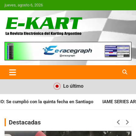
Saltar
jueves, agosto 6, 2026
al
contenido
E-Kart.com.ar | La Revista
Electrónica del Karting en
Argentina
Lo último
ha en Santiago
IAME SERIES ARGENTINA: Horarios para la fech
Destacadas