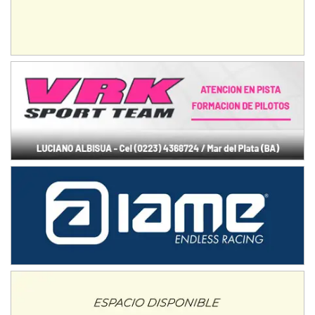
Ciudad de Avellaneda (Asfalto)
Avellaneda (Santa Fe)
SUR SANTAFESINO - F4
José Samuel Sánchez (Tierra)
Rufino (Santa Fe)
TUCUMANO - F5
Juan Navarro (Asfalto)
El Timbó (Tucumán)