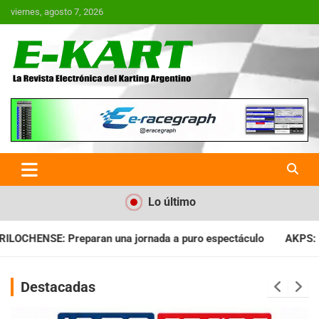
Saltar
viernes, agosto 7, 2026
al
contenido
E-Kart.com.ar | La Revista
Electrónica del Karting en
Argentina
Lo último
ada a puro espectáculo
AKPS: Intervino la IGJ y oficializó el
Destacadas