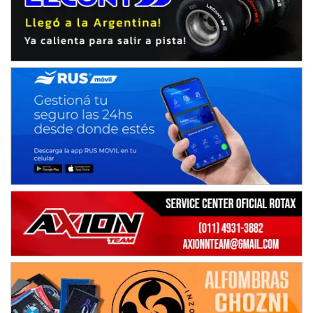
08/09-AGO
IAME SERIES ARGENTINA 6
Ramiro Tot (Asfalto)
Baradero (Buenos Aires)
KDO - F6
Ciudad de Trenque Lauquen (Asfalto)
Trenque Lauquen (Buenos Aires)
ENTRERRIANO - F6 (POSTERGADA)
Parque de la Velocidad (Asfalto)
Villaguay (Entre Ríos)
VICTORIENSE - F7
El Cerro (Tierra)
Victoria (Entre Ríos)
PATAGONICO - F6
Moto Club Reginense (Tierra)
Gral. E. Godoy (Río Negro)
CSK - F7