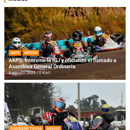
AKPS
MEDIOS
AKPS: Intervino la IGJ y oficializó el llamado a
Asamblea General Ordinaria
6 agosto, 2026
E-Kart
CHAQUEÑO TIERRA
MEDIOS