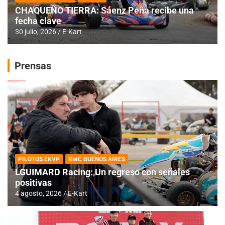
CHAQUEÑO TIERRA: Sáenz Peña recibe una
fecha clave
30 julio, 2026
E-Kart
Prensas
PILOTOS EKVP
RMC BUENOS AIRES
LGUIMARD Racing: Un regreso con señales
positivas
4 agosto, 2026
E-Kart