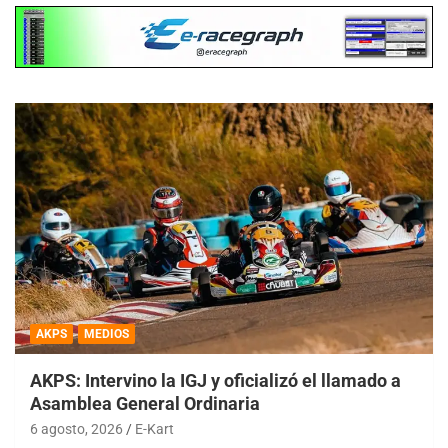
AKPS
MEDIOS
AKPS: Intervino la IGJ y oficializó el llamado a
Asamblea General Ordinaria
6 agosto, 2026
E-Kart