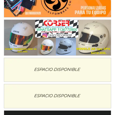
Juventud Unida (Tierra)
Humboldt (Santa Fe)
NORESTE SANTAFESINO - F6
Ciudad de Avellaneda (Asfalto)
Avellaneda (Santa Fe)
SUR SANTAFESINO - F4
José Samuel Sánchez (Tierra)
Rufino (Santa Fe)
TUCUMANO - F5
Juan Navarro (Asfalto)
El Timbó (Tucumán)