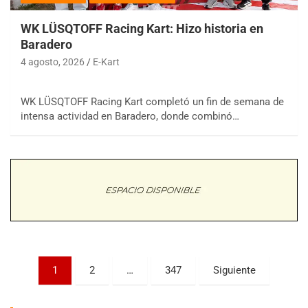
WK LÜSQTOFF Racing Kart: Hizo historia en
Baradero
4 agosto, 2026
E-Kart
WK LÜSQTOFF Racing Kart completó un fin de semana de
COBERTURA ESPECIAL DE E-KART.COM.AR
intensa actividad en Baradero, donde combinó…
08/09-AGO
IAME SERIES ARGENTINA 6
Ramiro Tot (Asfalto)
Baradero (Buenos Aires)
KDO - F6
Ciudad de Trenque Lauquen (Asfalto)
Trenque Lauquen (Buenos Aires)
ENTRERRIANO - F6 (POSTERGADA)
Parque de la Velocidad (Asfalto)
Paginación
1
2
…
347
Siguiente
Villaguay (Entre Ríos)
de
VICTORIENSE - F7