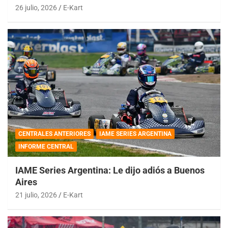
26 julio, 2026
E-Kart
CENTRALES ANTERIORES
IAME SERIES ARGENTINA
INFORME CENTRAL
IAME Series Argentina: Le dijo adiós a Buenos
Aires
21 julio, 2026
E-Kart