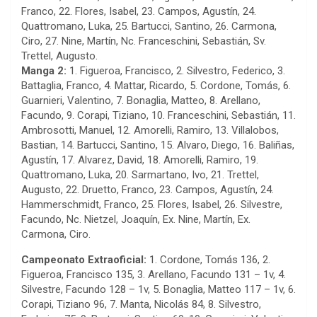
Franco, 22. Flores, Isabel, 23. Campos, Agustín, 24.
Quattromano, Luka, 25. Bartucci, Santino, 26. Carmona,
Ciro, 27. Nine, Martín, Nc. Franceschini, Sebastián, Sv.
Trettel, Augusto.
Manga 2:
1. Figueroa, Francisco, 2. Silvestro, Federico, 3.
Battaglia, Franco, 4. Mattar, Ricardo, 5. Cordone, Tomás, 6.
Guarnieri, Valentino, 7. Bonaglia, Matteo, 8. Arellano,
Facundo, 9. Corapi, Tiziano, 10. Franceschini, Sebastián, 11.
Ambrosotti, Manuel, 12. Amorelli, Ramiro, 13. Villalobos,
Bastian, 14. Bartucci, Santino, 15. Alvaro, Diego, 16. Baliñas,
Agustín, 17. Alvarez, David, 18. Amorelli, Ramiro, 19.
Quattromano, Luka, 20. Sarmartano, Ivo, 21. Trettel,
Augusto, 22. Druetto, Franco, 23. Campos, Agustín, 24.
Hammerschmidt, Franco, 25. Flores, Isabel, 26. Silvestre,
Facundo, Nc. Nietzel, Joaquín, Ex. Nine, Martín, Ex.
Carmona, Ciro.
Campeonato Extraoficial:
1. Cordone, Tomás 136, 2.
Figueroa, Francisco 135, 3. Arellano, Facundo 131 – 1v, 4.
Silvestre, Facundo 128 – 1v, 5. Bonaglia, Matteo 117 – 1v, 6.
Corapi, Tiziano 96, 7. Manta, Nicolás 84, 8. Silvestro,