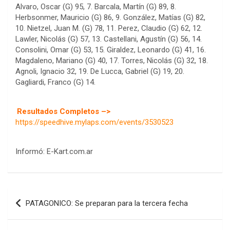
Alvaro, Oscar (G) 95, 7. Barcala, Martín (G) 89, 8.
Herbsonmer, Mauricio (G) 86, 9. González, Matías (G) 82,
10. Nietzel, Juan M. (G) 78, 11. Perez, Claudio (G) 62, 12.
Lawler, Nicolás (G) 57, 13. Castellani, Agustín (G) 56, 14.
Consolini, Omar (G) 53, 15. Giraldez, Leonardo (G) 41, 16.
Magdaleno, Mariano (G) 40, 17. Torres, Nicolás (G) 32, 18.
Agnoli, Ignacio 32, 19. De Lucca, Gabriel (G) 19, 20.
Gagliardi, Franco (G) 14.
Resultados Completos –>
https://speedhive.mylaps.com/events/3530523
Informó: E-Kart.com.ar
COBERTURA ESPECIAL DE E-KART.COM.AR
08/09-AGO
IAME SERIES ARGENTINA 6
Navegación
Ramiro Tot (Asfalto)
Baradero (Buenos Aires)
PATAGONICO: Se preparan para la tercera fecha
de
KDO - F6
entradas