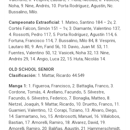
Noha, 9. Nine, Andrés, 10. Porta Rodríguez, Agustín, Nc.
Bussalino, Milo.
Campeonato Extraoficial:
1. Mateo, Santino 184 – 2v, 2.
Cortés Falcon, Simón 151 – 1v, 3. Diamante, Valentino 137,
4. Rossotti, Pedro 117, 5. Porta Rodríguez, Agustín 114, 6.
Fortuna, Francisco 114, 7. Bussalino, Milo 84, 8. Vesprini,
Lautaro 80, 9. Am, Farid 56, 10. Davio, Juan M. 53, 11.
Fuentes, Valentino 50, 12. Vasicek, Noha 32, 13. Nine,
Andrés 29, 14. Angio, Luca 22, 15. Huta, Nicolás 14.
OLD SCHOOL SENIOR
Clasificación:
1. Mattar, Ricardo 44.549
Manga 1:
1. Figueroa, Francisco, 2. Battaglia, Franco, 3.
Cordone, Tomás, 4. Arellano, Facundo, 5. Silvestre,
Facundo, 6. Silvestro, Federico, 7. Bonaglia, Matteo, 8.
Nietzel, Joaquín, 9. Mattar, Ricardo, 10. Druetto, Franco, 11.
Guarnieri, Valentino, 12. Corapi, Tiziano, 13. Alvaro, Diego,
14. Sarmartano, Ivo, 15. Ambrosotti, Manuel, 16. Villalobos,
Bastian, 17. Amorelli, Ramiro, 18. Alvarez, David, 19.
Amorelli, Ramiro, 20. Baliñas, Agustín, 21. Hammerschmidt,