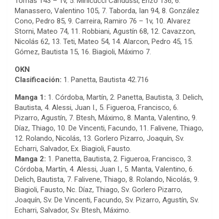
Tomás 143 – 1v, 5. Minicucci Candussi, Enzo 136, 6.
Manassero, Valentino 105, 7. Taborda, Ian 94, 8. González
Cono, Pedro 85, 9. Carreira, Ramiro 76 – 1v, 10. Alvarez
Storni, Mateo 74, 11. Robbiani, Agustín 68, 12. Cavazzon,
Nicolás 62, 13. Teti, Mateo 54, 14. Alarcon, Pedro 45, 15.
Gómez, Bautista 15, 16. Biagioli, Máximo 7.
OKN
Clasificación:
1. Panetta, Bautista 42.716
Manga 1:
1. Córdoba, Martín, 2. Panetta, Bautista, 3. Delich,
Bautista, 4. Alessi, Juan I., 5. Figueroa, Francisco, 6.
Pizarro, Agustín, 7. Btesh, Máximo, 8. Manta, Valentino, 9.
Díaz, Thiago, 10. De Vincenti, Facundo, 11. Falivene, Thiago,
12. Rolando, Nicolás, 13. Gorlero Pizarro, Joaquín, Sv.
Echarri, Salvador, Ex. Biagioli, Fausto.
Manga 2:
1. Panetta, Bautista, 2. Figueroa, Francisco, 3.
Córdoba, Martín, 4. Alessi, Juan I., 5. Manta, Valentino, 6.
Delich, Bautista, 7. Falivene, Thiago, 8. Rolando, Nicolás, 9.
Biagioli, Fausto, Nc. Díaz, Thiago, Sv. Gorlero Pizarro,
Joaquín, Sv. De Vincenti, Facundo, Sv. Pizarro, Agustín, Sv.
Echarri, Salvador, Sv. Btesh, Máximo.