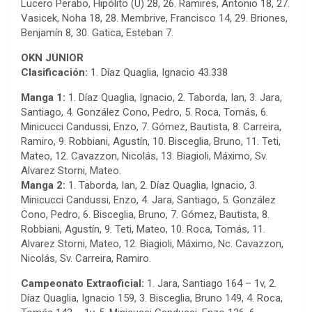
Lucero Perabo, Hipólito (U) 28, 26. Ramires, Antonio 18, 27.
Vasicek, Noha 18, 28. Membrive, Francisco 14, 29. Briones,
Benjamín 8, 30. Gatica, Esteban 7.
OKN JUNIOR
Clasificación:
1. Díaz Quaglia, Ignacio 43.338
Manga 1:
1. Díaz Quaglia, Ignacio, 2. Taborda, Ian, 3. Jara,
Santiago, 4. González Cono, Pedro, 5. Roca, Tomás, 6.
Minicucci Candussi, Enzo, 7. Gómez, Bautista, 8. Carreira,
Ramiro, 9. Robbiani, Agustín, 10. Bisceglia, Bruno, 11. Teti,
Mateo, 12. Cavazzon, Nicolás, 13. Biagioli, Máximo, Sv.
Alvarez Storni, Mateo.
Manga 2:
1. Taborda, Ian, 2. Díaz Quaglia, Ignacio, 3.
Minicucci Candussi, Enzo, 4. Jara, Santiago, 5. González
Cono, Pedro, 6. Bisceglia, Bruno, 7. Gómez, Bautista, 8.
Robbiani, Agustín, 9. Teti, Mateo, 10. Roca, Tomás, 11.
Alvarez Storni, Mateo, 12. Biagioli, Máximo, Nc. Cavazzon,
Nicolás, Sv. Carreira, Ramiro.
Campeonato Extraoficial:
1. Jara, Santiago 164 – 1v, 2.
Díaz Quaglia, Ignacio 159, 3. Bisceglia, Bruno 149, 4. Roca,