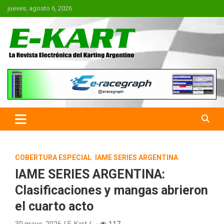
Saltar
jueves, agosto 6, 2026
al
contenido
E-Kart.com.ar | La Revista
Electrónica del Karting en
Argentina
COBERTURA ESPECIAL
IAME SERIES ARGENTINA
IAME SERIES ARGENTINA:
Clasificaciones y mangas abrieron
el cuarto acto