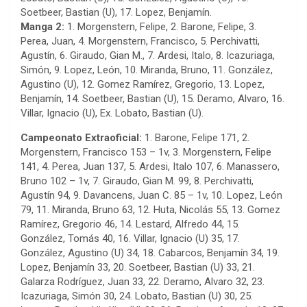
Soetbeer, Bastian (U), 17. Lopez, Benjamín.
Manga 2:
1. Morgenstern, Felipe, 2. Barone, Felipe, 3.
Perea, Juan, 4. Morgenstern, Francisco, 5. Perchivatti,
Agustín, 6. Giraudo, Gian M., 7. Ardesi, Italo, 8. Icazuriaga,
Simón, 9. Lopez, León, 10. Miranda, Bruno, 11. González,
Agustino (U), 12. Gomez Ramírez, Gregorio, 13. Lopez,
Benjamín, 14. Soetbeer, Bastian (U), 15. Deramo, Alvaro, 16.
Villar, Ignacio (U), Ex. Lobato, Bastian (U).
Campeonato Extraoficial:
1. Barone, Felipe 171, 2.
Morgenstern, Francisco 153 – 1v, 3. Morgenstern, Felipe
141, 4. Perea, Juan 137, 5. Ardesi, Italo 107, 6. Manassero,
Bruno 102 – 1v, 7. Giraudo, Gian M. 99, 8. Perchivatti,
Agustín 94, 9. Davancens, Juan C. 85 – 1v, 10. Lopez, León
79, 11. Miranda, Bruno 63, 12. Huta, Nicolás 55, 13. Gomez
Ramírez, Gregorio 46, 14. Lestard, Alfredo 44, 15.
González, Tomás 40, 16. Villar, Ignacio (U) 35, 17.
González, Agustino (U) 34, 18. Cabarcos, Benjamín 34, 19.
Lopez, Benjamín 33, 20. Soetbeer, Bastian (U) 33, 21.
Galarza Rodríguez, Juan 33, 22. Deramo, Alvaro 32, 23.
Icazuriaga, Simón 30, 24. Lobato, Bastian (U) 30, 25.