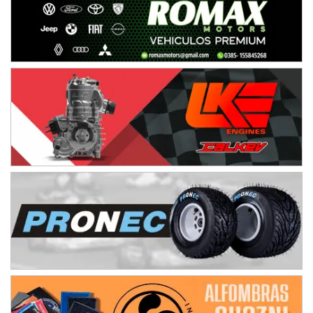
José Samuel Sánchez (Tierra)
Rufino (Santa Fe)
TUCUMANO - F5
Juan Navarro (Asfalto)
El Timbó (Tucumán)
COBERTURA ESPECIAL DE E-KART.COM.AR
08/09-AGO
IAME SERIES ARGENTINA 6
Ramiro Tot (Asfalto)
Baradero (Buenos Aires)
KDO - F6
Ciudad de Trenque Lauquen (Asfalto)
Trenque Lauquen (Buenos Aires)
ENTRERRIANO - F6 (POSTERGADA)
Parque de la Velocidad (Asfalto)
Villaguay (Entre Ríos)
VICTORIENSE - F7
El Cerro (Tierra)