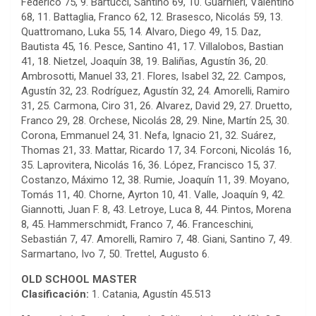
Federico 75, 9. Bartucci, Santino 69, 10. Guarnieri, Valentino
68, 11. Battaglia, Franco 62, 12. Brasesco, Nicolás 59, 13.
Quattromano, Luka 55, 14. Alvaro, Diego 49, 15. Daz,
Bautista 45, 16. Pesce, Santino 41, 17. Villalobos, Bastian
41, 18. Nietzel, Joaquín 38, 19. Baliñas, Agustín 36, 20.
Ambrosotti, Manuel 33, 21. Flores, Isabel 32, 22. Campos,
Agustín 32, 23. Rodríguez, Agustín 32, 24. Amorelli, Ramiro
31, 25. Carmona, Ciro 31, 26. Alvarez, David 29, 27. Druetto,
Franco 29, 28. Orchese, Nicolás 28, 29. Nine, Martín 25, 30.
Corona, Emmanuel 24, 31. Nefa, Ignacio 21, 32. Suárez,
Thomas 21, 33. Mattar, Ricardo 17, 34. Forconi, Nicolás 16,
35. Laprovitera, Nicolás 16, 36. López, Francisco 15, 37.
Costanzo, Máximo 12, 38. Rumie, Joaquín 11, 39. Moyano,
Tomás 11, 40. Chorne, Ayrton 10, 41. Valle, Joaquín 9, 42.
Giannotti, Juan F. 8, 43. Letroye, Luca 8, 44. Pintos, Morena
8, 45. Hammerschmidt, Franco 7, 46. Franceschini,
Sebastián 7, 47. Amorelli, Ramiro 7, 48. Giani, Santino 7, 49.
Sarmartano, Ivo 7, 50. Trettel, Augusto 6.
OLD SCHOOL MASTER
Clasificación:
1. Catania, Agustín 45.513