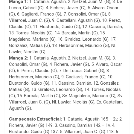
Manga 1:
1. Catania, Agustín, 2. Nietzel, Juan M. (G), 3. De
Lucca, Gabriel (G), 4. Fichera, Javier (G), 5. Alvaro, Oscar
(G), 6. Gagliardi, Franco (G), 7. Consolini, Omar (G), 8.
Villarroel, Juan C. (G), 9. Castellani, Agustín (G), 10. Perez,
Claudio (G), 11. Elustondo, Guido (G), 12. Cassino, Damián,
13. Torres, Nicolás (G), 14. Barcala, Martín (G), 15.
Magdaleno, Mariano (G), 16. Giraldez, Leonardo (G), 17.
González, Matías (G), 18. Herbsonmer, Mauricio (G), Nl.
Lawler, Nicolás (G).
Manga 2:
1. Catania, Agustín, 2. Nietzel, Juan M. (G), 3.
Consolini, Omar (G), 4. Fichera, Javier (G), 5. Alvaro, Oscar
(G), 6. Perez, Claudio (G), 7. De Lucca, Gabriel (G), 8.
Herbsonmer, Mauricio (G), 9. Gagliardi, Franco (G), 10.
Elustondo, Guido (G), 11. Cassino, Damián, 12. González,
Matías (G), 13. Giraldez, Leonardo (G), 14. Torres, Nicolás
(G), 15. Barcala, Martín (G), Sv. Magdaleno, Mariano (G), Sv.
Villarroel, Juan C. (G), Nl. Lawler, Nicolás (G), Ex. Castellani,
Agustín (G).
Campeonato Extraoficial:
1. Catania, Agustín 165 – 2v, 2.
Fichera, Javier (G) 149, 3. Cassino, Damián 142 – 1v, 4.
Elustondo, Guido (G) 137, 5. Villarroel, Juan C. (G) 118, 6.