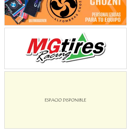
Victoria (Entre Ríos)
PATAGONICO - F6
Moto Club Reginense (Tierra)
Gral. E. Godoy (Río Negro)
CSK - F7
Juventud Unida (Tierra)
Humboldt (Santa Fe)
NORESTE SANTAFESINO - F6
Ciudad de Avellaneda (Asfalto)
Avellaneda (Santa Fe)
SUR SANTAFESINO - F4
José Samuel Sánchez (Tierra)
Rufino (Santa Fe)
TUCUMANO - F5
Juan Navarro (Asfalto)
El Timbó (Tucumán)