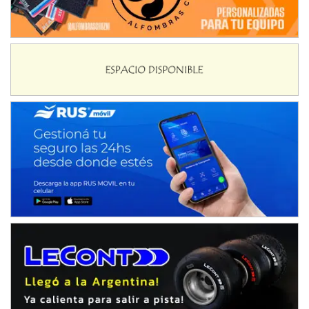
Humboldt (Santa Fe)
NORESTE SANTAFESINO - F6
Ciudad de Avellaneda (Asfalto)
Avellaneda (Santa Fe)
SUR SANTAFESINO - F4
José Samuel Sánchez (Tierra)
Rufino (Santa Fe)
TUCUMANO - F5
Juan Navarro (Asfalto)
El Timbó (Tucumán)