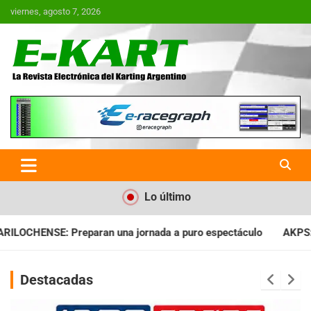
Saltar
viernes, agosto 7, 2026
al
contenido
E-Kart.com.ar | La Revista
Electrónica del Karting en
Argentina
Lo último
ada a puro espectáculo
AKPS: Intervino la IGJ y oficializó el
Destacadas