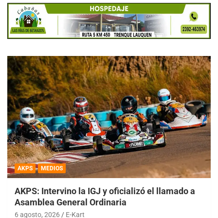
AKPS
MEDIOS
AKPS: Intervino la IGJ y oficializó el llamado a
Asamblea General Ordinaria
6 agosto, 2026
E-Kart