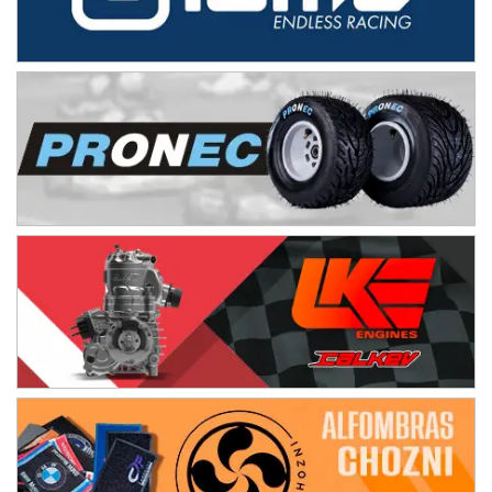
08/09-AGO
IAME SERIES ARGENTINA 6
Ramiro Tot (Asfalto)
Baradero (Buenos Aires)
KDO - F6
Ciudad de Trenque Lauquen (Asfalto)
Trenque Lauquen (Buenos Aires)
ENTRERRIANO - F6 (POSTERGADA)
Parque de la Velocidad (Asfalto)
Villaguay (Entre Ríos)
VICTORIENSE - F7
El Cerro (Tierra)
Victoria (Entre Ríos)
PATAGONICO - F6
Moto Club Reginense (Tierra)
Gral. E. Godoy (Río Negro)
CSK - F7
Juventud Unida (Tierra)