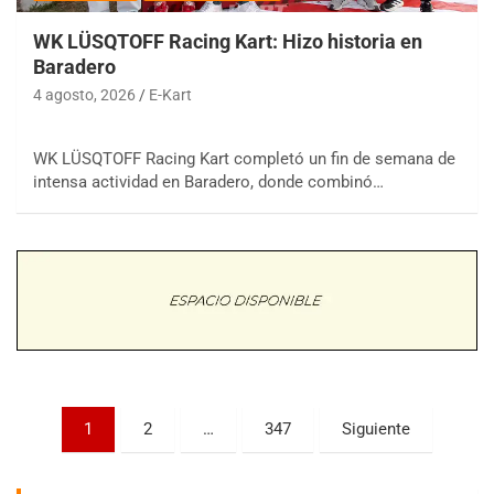
WK LÜSQTOFF Racing Kart: Hizo historia en
Baradero
4 agosto, 2026
E-Kart
WK LÜSQTOFF Racing Kart completó un fin de semana de
COBERTURA ESPECIAL DE E-KART.COM.AR
intensa actividad en Baradero, donde combinó…
08/09-AGO
IAME SERIES ARGENTINA 6
Ramiro Tot (Asfalto)
Baradero (Buenos Aires)
KDO - F6
Ciudad de Trenque Lauquen (Asfalto)
Trenque Lauquen (Buenos Aires)
ENTRERRIANO - F6 (POSTERGADA)
Parque de la Velocidad (Asfalto)
Paginación
1
2
…
347
Siguiente
Villaguay (Entre Ríos)
de
VICTORIENSE - F7
entradas