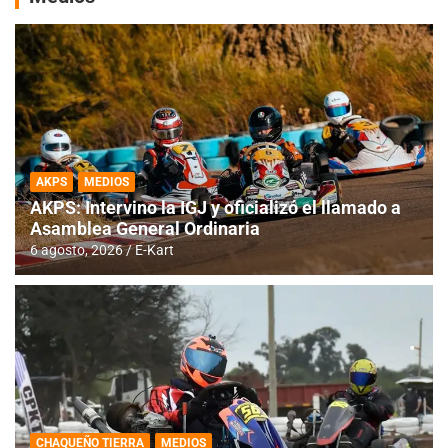
AKPS
MEDIOS
AKPS: Intervino la IGJ y oficializó el llamado a
Asamblea General Ordinaria
6 agosto, 2026
E-Kart
CHAQUEÑO TIERRA
MEDIOS