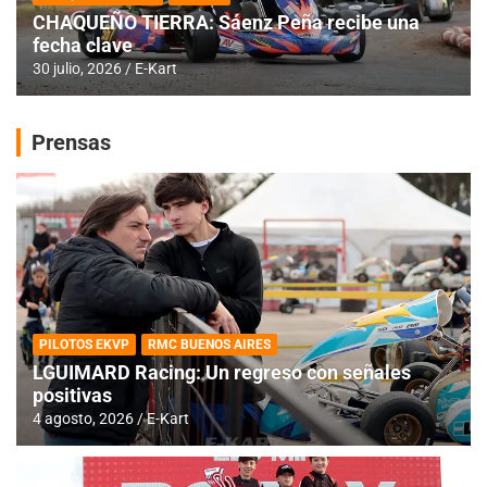
CHAQUEÑO TIERRA: Sáenz Peña recibe una
fecha clave
30 julio, 2026
E-Kart
Prensas
PILOTOS EKVP
RMC BUENOS AIRES
LGUIMARD Racing: Un regreso con señales
positivas
4 agosto, 2026
E-Kart