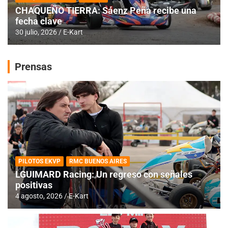
CHAQUEÑO TIERRA: Sáenz Peña recibe una
fecha clave
30 julio, 2026
E-Kart
Prensas
PILOTOS EKVP
RMC BUENOS AIRES
LGUIMARD Racing: Un regreso con señales
positivas
4 agosto, 2026
E-Kart