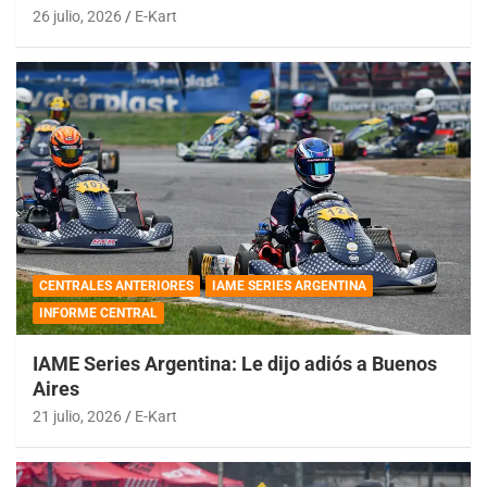
26 julio, 2026
E-Kart
CENTRALES ANTERIORES
IAME SERIES ARGENTINA
INFORME CENTRAL
IAME Series Argentina: Le dijo adiós a Buenos
Aires
21 julio, 2026
E-Kart