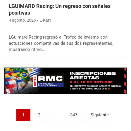
LGUIMARD Racing: Un regreso con señales
positivas
4 agosto, 2026
E-Kart
LGuimard Racing regresó al Trofeo de Invierno con
actuaciones competitivas de sus dos representantes,
COBERTURA ESPECIAL DE E-KART.COM.AR
mostrando ritmo…
08/09-AGO
IAME SERIES ARGENTINA 6
Ramiro Tot (Asfalto)
Baradero (Buenos Aires)
KDO - F6
Ciudad de Trenque Lauquen (Asfalto)
Trenque Lauquen (Buenos Aires)
ENTRERRIANO - F6 (POSTERGADA)
Parque de la Velocidad (Asfalto)
Paginación
1
2
…
347
Siguiente
Villaguay (Entre Ríos)
de
VICTORIENSE - F7