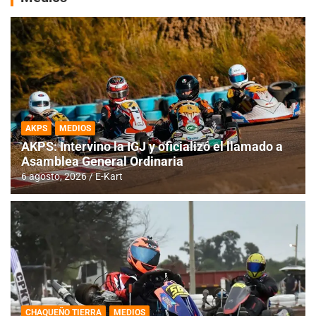
AKPS
MEDIOS
AKPS: Intervino la IGJ y oficializó el llamado a
Asamblea General Ordinaria
6 agosto, 2026
E-Kart
CHAQUEÑO TIERRA
MEDIOS