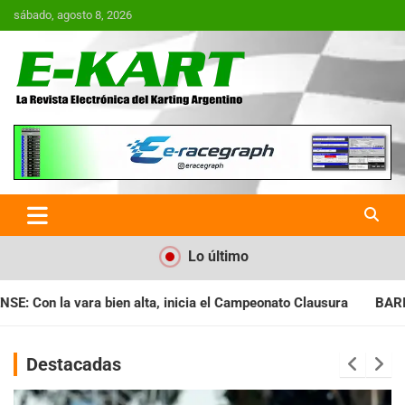
Saltar
sábado, agosto 8, 2026
al
contenido
E-Kart.com.ar | La Revista
Electrónica del Karting en
Argentina
Lo último
a el Campeonato Clausura
BARILOCHENSE: Preparan una jornad
Destacadas