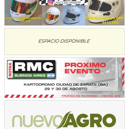
08/09-AGO
IAME SERIES ARGENTINA 6
Ramiro Tot (Asfalto)
Baradero (Buenos Aires)
KDO - F6
Ciudad de Trenque Lauquen (Asfalto)
Trenque Lauquen (Buenos Aires)
ENTRERRIANO - F6 (POSTERGADA)
Parque de la Velocidad (Asfalto)
Villaguay (Entre Ríos)
VICTORIENSE - F7
El Cerro (Tierra)
Victoria (Entre Ríos)
PATAGONICO - F6
Moto Club Reginense (Tierra)
Gral. E. Godoy (Río Negro)
CSK - F7
Juventud Unida (Tierra)