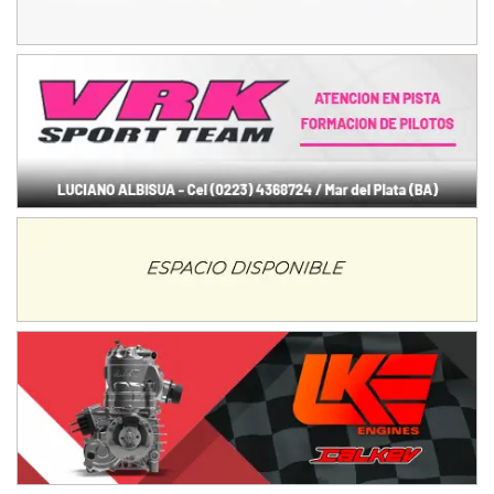
Humboldt (Santa Fe)
NORESTE SANTAFESINO - F6
Ciudad de Avellaneda (Asfalto)
Avellaneda (Santa Fe)
SUR SANTAFESINO - F4
José Samuel Sánchez (Tierra)
Rufino (Santa Fe)
TUCUMANO - F5
Juan Navarro (Asfalto)
El Timbó (Tucumán)