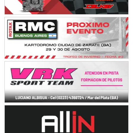
Humboldt (Santa Fe)
NORESTE SANTAFESINO - F6
Ciudad de Avellaneda (Asfalto)
Avellaneda (Santa Fe)
SUR SANTAFESINO - F4
José Samuel Sánchez (Tierra)
Rufino (Santa Fe)
TUCUMANO - F5
Juan Navarro (Asfalto)
El Timbó (Tucumán)