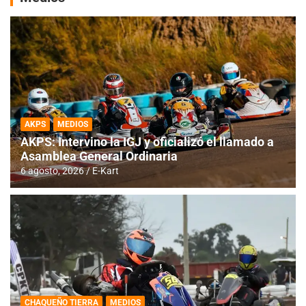
AKPS
MEDIOS
AKPS: Intervino la IGJ y oficializó el llamado a
Asamblea General Ordinaria
6 agosto, 2026
E-Kart
CHAQUEÑO TIERRA
MEDIOS