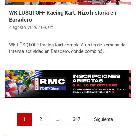
WK LÜSQTOFF Racing Kart: Hizo historia en
Baradero
4 agosto, 2026
E-Kart
WK LÜSQTOFF Racing Kart completó un fin de semana de
COBERTURA ESPECIAL DE E-KART.COM.AR
08/09-AGO
intensa actividad en Baradero, donde combinó…
IAME SERIES ARGENTINA 6
Ramiro Tot (Asfalto)
Baradero (Buenos Aires)
KDO - F6
Ciudad de Trenque Lauquen (Asfalto)
Trenque Lauquen (Buenos Aires)
ENTRERRIANO - F6 (POSTERGADA)
Parque de la Velocidad (Asfalto)
Paginación
1
2
…
347
Siguiente
Villaguay (Entre Ríos)
de
VICTORIENSE - F7