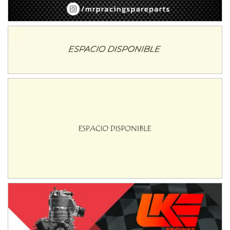
08/09-AGO
IAME SERIES ARGENTINA 6
Ramiro Tot (Asfalto)
Baradero (Buenos Aires)
KDO - F6
Ciudad de Trenque Lauquen (Asfalto)
Trenque Lauquen (Buenos Aires)
ENTRERRIANO - F6 (POSTERGADA)
Parque de la Velocidad (Asfalto)
Villaguay (Entre Ríos)
VICTORIENSE - F7
El Cerro (Tierra)
Victoria (Entre Ríos)
PATAGONICO - F6
Moto Club Reginense (Tierra)
Gral. E. Godoy (Río Negro)
CSK - F7
Juventud Unida (Tierra)