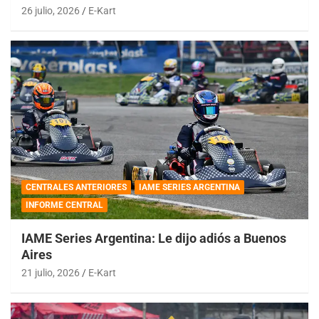
26 julio, 2026
E-Kart
CENTRALES ANTERIORES
IAME SERIES ARGENTINA
INFORME CENTRAL
IAME Series Argentina: Le dijo adiós a Buenos
Aires
21 julio, 2026
E-Kart