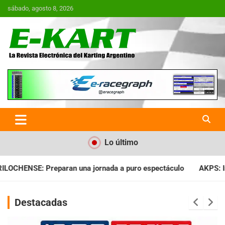
Saltar
sábado, agosto 8, 2026
al
contenido
E-Kart.com.ar | La Revista
Electrónica del Karting en
Argentina
Lo último
da a puro espectáculo
AKPS: Intervino la IGJ y oficializó el 
Destacadas