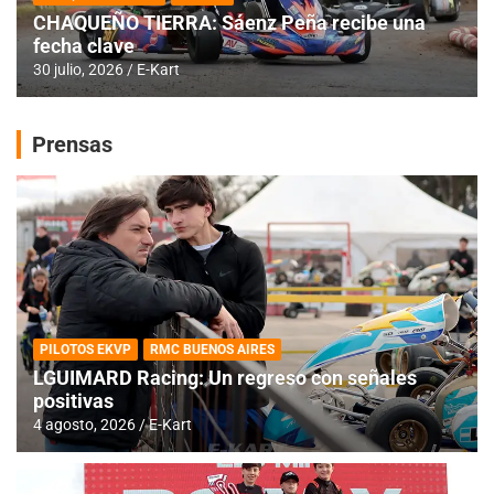
CHAQUEÑO TIERRA: Sáenz Peña recibe una
fecha clave
30 julio, 2026
E-Kart
Prensas
PILOTOS EKVP
RMC BUENOS AIRES
LGUIMARD Racing: Un regreso con señales
positivas
4 agosto, 2026
E-Kart