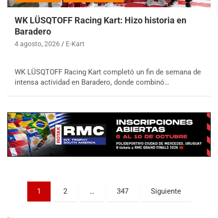
WK LÜSQTOFF Racing Kart: Hizo historia en
Baradero
4 agosto, 2026
E-Kart
WK LÜSQTOFF Racing Kart completó un fin de semana de
COBERTURA ESPECIAL DE E-KART.COM.AR
intensa actividad en Baradero, donde combinó…
08/09-AGO
IAME SERIES ARGENTINA 6
Ramiro Tot (Asfalto)
Baradero (Buenos Aires)
KDO - F6
Ciudad de Trenque Lauquen (Asfalto)
Trenque Lauquen (Buenos Aires)
ENTRERRIANO - F6 (POSTERGADA)
Parque de la Velocidad (Asfalto)
Paginación
1
2
…
347
Siguiente
Villaguay (Entre Ríos)
de
VICTORIENSE - F7