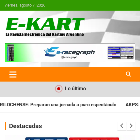
Saltar
viernes, agosto 7, 2026
al
contenido
E-Kart.com.ar | La Revista
Electrónica del Karting en
Argentina
Lo último
ada a puro espectáculo
AKPS: Intervino la IGJ y oficializó el
Destacadas