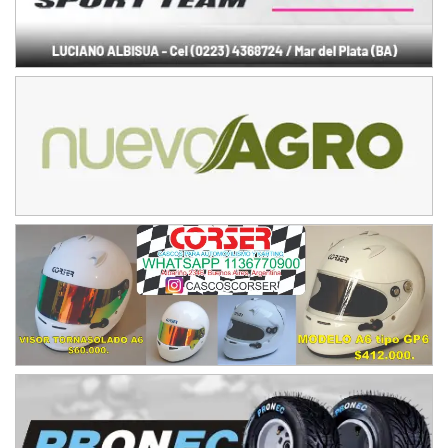
Juventud Unida (Tierra)
Humboldt (Santa Fe)
NORESTE SANTAFESINO - F6
Ciudad de Avellaneda (Asfalto)
Avellaneda (Santa Fe)
SUR SANTAFESINO - F4
José Samuel Sánchez (Tierra)
Rufino (Santa Fe)
TUCUMANO - F5
Juan Navarro (Asfalto)
El Timbó (Tucumán)