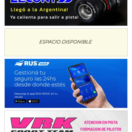
08/09-AGO
IAME SERIES ARGENTINA 6
Ramiro Tot (Asfalto)
Baradero (Buenos Aires)
KDO - F6
Ciudad de Trenque Lauquen (Asfalto)
Trenque Lauquen (Buenos Aires)
ENTRERRIANO - F6 (POSTERGADA)
Parque de la Velocidad (Asfalto)
Villaguay (Entre Ríos)
VICTORIENSE - F7
El Cerro (Tierra)
Victoria (Entre Ríos)
PATAGONICO - F6
Moto Club Reginense (Tierra)
Gral. E. Godoy (Río Negro)
CSK - F7