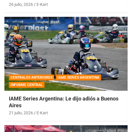
26 julio, 2026
E-Kart
CENTRALES ANTERIORES
IAME SERIES ARGENTINA
INFORME CENTRAL
IAME Series Argentina: Le dijo adiós a Buenos
Aires
21 julio, 2026
E-Kart