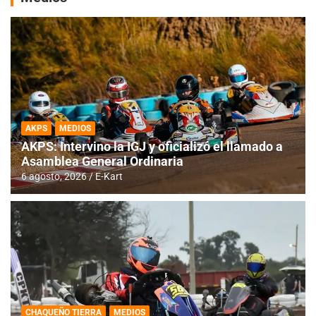
AKPS
MEDIOS
AKPS: Intervino la IGJ y oficializó el llamado a
Asamblea General Ordinaria
6 agosto, 2026
E-Kart
CHAQUEÑO TIERRA
MEDIOS