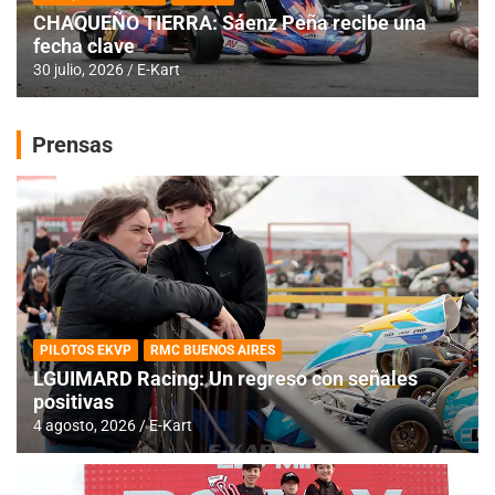
CHAQUEÑO TIERRA: Sáenz Peña recibe una
fecha clave
30 julio, 2026
E-Kart
Prensas
PILOTOS EKVP
RMC BUENOS AIRES
LGUIMARD Racing: Un regreso con señales
positivas
4 agosto, 2026
E-Kart