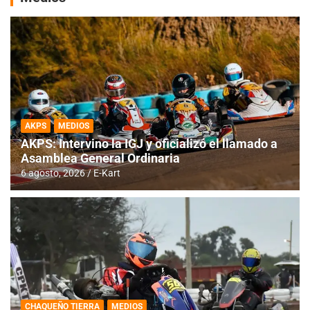
AKPS
MEDIOS
AKPS: Intervino la IGJ y oficializó el llamado a
Asamblea General Ordinaria
6 agosto, 2026
E-Kart
CHAQUEÑO TIERRA
MEDIOS