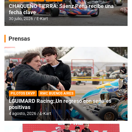
CHAQUEÑO TIERRA: Sáenz Peña recibe una
fecha clave
30 julio, 2026
E-Kart
Prensas
PILOTOS EKVP
RMC BUENOS AIRES
LGUIMARD Racing: Un regreso con señales
positivas
4 agosto, 2026
E-Kart