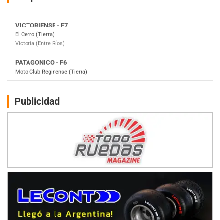
PATAGONICO - F6
Moto Club Reginense (Tierra)
Gral. E. Godoy (Río Negro)
CSK - F7
Juventud Unida (Tierra)
Humboldt (Santa Fe)
NORESTE SANTAFESINO - F6
Publicidad
Ciudad de Avellaneda (Asfalto)
Avellaneda (Santa Fe)
SUR SANTAFESINO - F4
José Samuel Sánchez (Tierra)
Rufino (Santa Fe)
TUCUMANO - F5
Juan Navarro (Asfalto)
El Timbó (Tucumán)
COBERTURA ESPECIAL DE E-KART.COM.AR
08/09-AGO