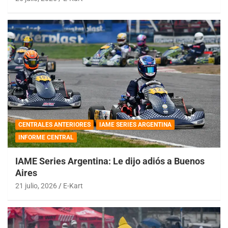
CENTRALES ANTERIORES
IAME SERIES ARGENTINA
INFORME CENTRAL
IAME Series Argentina: Le dijo adiós a Buenos
Aires
21 julio, 2026
E-Kart