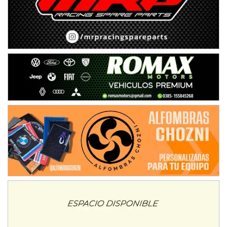
NORESTE SANTAFESINO - F6
Ciudad de Avellaneda (Asfalto)
Avellaneda (Santa Fe)
SUR SANTAFESINO - F4
José Samuel Sánchez (Tierra)
Rufino (Santa Fe)
TUCUMANO - F5
Juan Navarro (Asfalto)
El Timbó (Tucumán)