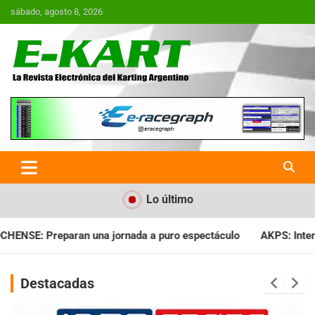
Saltar
sábado, agosto 8, 2026
al
contenido
E-Kart.com.ar | La Revista
Electrónica del Karting en
Argentina
Lo último
a puro espectáculo
AKPS: Intervino la IGJ y oficializó el lla
Destacadas