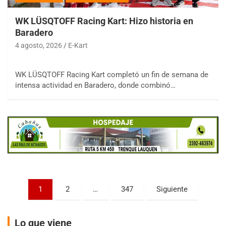
WK LÜSQTOFF Racing Kart: Hizo historia en
Baradero
4 agosto, 2026
E-Kart
COBERTURA ESPECIAL DE E-KART.COM.AR
08/09-AGO
WK LÜSQTOFF Racing Kart completó un fin de semana de
intensa actividad en Baradero, donde combinó…
IAME SERIES ARGENTINA 6
Ramiro Tot (Asfalto)
Baradero (Buenos Aires)
KDO - F6
Ciudad de Trenque Lauquen (Asfalto)
Trenque Lauquen (Buenos Aires)
ENTRERRIANO - F6 (POSTERGADA)
Parque de la Velocidad (Asfalto)
Paginación
Villaguay (Entre Ríos)
1
2
…
347
Siguiente
de
VICTORIENSE - F7
entradas
El Cerro (Tierra)
Lo que viene
Victoria (Entre Ríos)