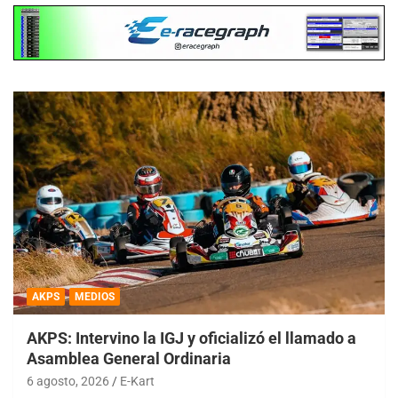
AKPS
MEDIOS
AKPS: Intervino la IGJ y oficializó el llamado a
Asamblea General Ordinaria
6 agosto, 2026
E-Kart