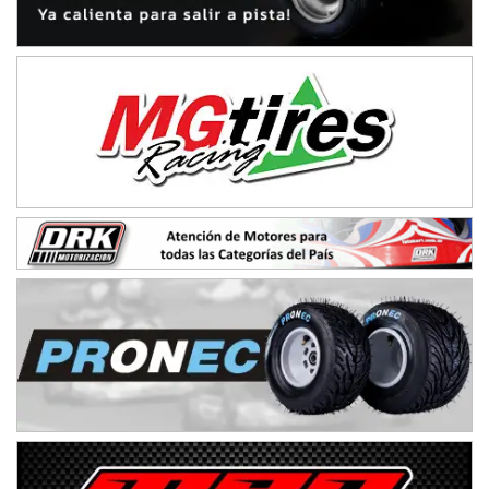
IAME SERIES ARGENTINA 6
Ramiro Tot (Asfalto)
Baradero (Buenos Aires)
KDO - F6
Ciudad de Trenque Lauquen (Asfalto)
Trenque Lauquen (Buenos Aires)
ENTRERRIANO - F6 (POSTERGADA)
Parque de la Velocidad (Asfalto)
Villaguay (Entre Ríos)
VICTORIENSE - F7
El Cerro (Tierra)
Victoria (Entre Ríos)
PATAGONICO - F6
Moto Club Reginense (Tierra)
Gral. E. Godoy (Río Negro)
CSK - F7
Juventud Unida (Tierra)
Humboldt (Santa Fe)