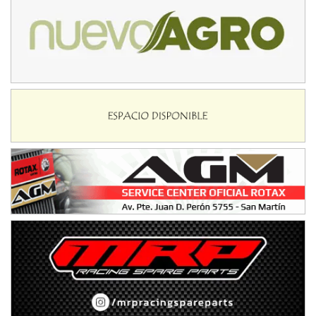
IAME SERIES ARGENTINA 6
Ramiro Tot (Asfalto)
Baradero (Buenos Aires)
KDO - F6
Ciudad de Trenque Lauquen (Asfalto)
Trenque Lauquen (Buenos Aires)
ENTRERRIANO - F6 (POSTERGADA)
Parque de la Velocidad (Asfalto)
Villaguay (Entre Ríos)
VICTORIENSE - F7
El Cerro (Tierra)
Victoria (Entre Ríos)
PATAGONICO - F6
Moto Club Reginense (Tierra)
Gral. E. Godoy (Río Negro)
CSK - F7
Juventud Unida (Tierra)
Humboldt (Santa Fe)