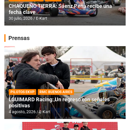
CHAQUEÑO TIERRA: Sáenz Peña recibe una
fecha clave
30 julio, 2026
E-Kart
Prensas
PILOTOS EKVP
RMC BUENOS AIRES
LGUIMARD Racing: Un regreso con señales
positivas
4 agosto, 2026
E-Kart