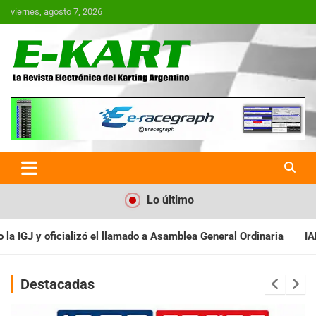
Saltar
viernes, agosto 7, 2026
al
contenido
E-Kart.com.ar | La Revista
Electrónica del Karting en
Argentina
Lo último
 a Asamblea General Ordinaria
IAME SERIES ARGENTINA: Baradero
Destacadas