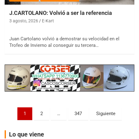
J.CARTOLANO: Volvió a ser la referencia
3 agosto, 2026
E-Kart
Juan Cartolano volvió a demostrar su velocidad en el
COBERTURA ESPECIAL DE E-KART.COM.AR
Trofeo de Invierno al conseguir su tercera…
08/09-AGO
IAME SERIES ARGENTINA 6
Ramiro Tot (Asfalto)
Baradero (Buenos Aires)
KDO - F6
Ciudad de Trenque Lauquen (Asfalto)
Trenque Lauquen (Buenos Aires)
ENTRERRIANO - F6 (POSTERGADA)
Paginación
Parque de la Velocidad (Asfalto)
1
2
…
347
Siguiente
Villaguay (Entre Ríos)
de
VICTORIENSE - F7
entradas
Lo que viene
El Cerro (Tierra)