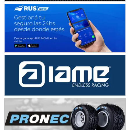
NORESTE SANTAFESINO - F6
Ciudad de Avellaneda (Asfalto)
Avellaneda (Santa Fe)
SUR SANTAFESINO - F4
José Samuel Sánchez (Tierra)
Rufino (Santa Fe)
TUCUMANO - F5
Juan Navarro (Asfalto)
El Timbó (Tucumán)