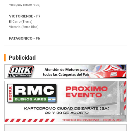
Victoria (Entre Ríos)
PATAGONICO - F6
Moto Club Reginense (Tierra)
Gral. E. Godoy (Río Negro)
CSK - F7
Juventud Unida (Tierra)
Humboldt (Santa Fe)
NORESTE SANTAFESINO - F6
Publicidad
Ciudad de Avellaneda (Asfalto)
Avellaneda (Santa Fe)
SUR SANTAFESINO - F4
José Samuel Sánchez (Tierra)
Rufino (Santa Fe)
TUCUMANO - F5
Juan Navarro (Asfalto)
El Timbó (Tucumán)
COBERTURA ESPECIAL DE E-KART.COM.AR
08/09-AGO